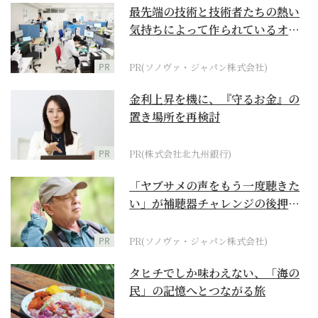
最先端の技術と技術者たちの熱い
気持ちによって作られているオー
ダーメイド補聴器
PR
PR(ソノヴァ・ジャパン株式会社)
金利上昇を機に、『守るお金』の
置き場所を再検討
PR
PR(株式会社北九州銀行)
「ヤブサメの声をもう一度聴きた
い」が補聴器チャレンジの後押し
に
PR
PR(ソノヴァ・ジャパン株式会社)
タヒチでしか味わえない、「海の
民」の記憶へとつながる旅