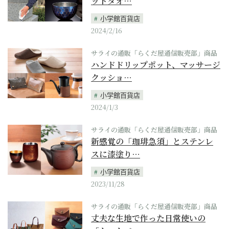
ットタオ…
小学館百貨店
2024/2/16
サライの通販「らくだ屋通信販売部」商品
ハンドドリップポット、マッサージ
クッショ…
小学館百貨店
2024/1/3
サライの通販「らくだ屋通信販売部」商品
新感覚の「珈琲急須」とステンレ
スに漆塗り…
小学館百貨店
2023/11/28
サライの通販「らくだ屋通信販売部」商品
丈夫な生地で作った日常使いの