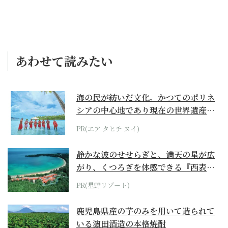
あわせて読みたい
海の民が紡いだ文化。かつてのポリネ
シアの中心地であり現在の世界遺産か
らみえてくる...
PR(エア タヒチ ヌイ)
静かな波のせせらぎと、満天の星が広
がり、くつろぎを体感できる『西表島
ホテル by...
PR(星野リゾート)
鹿児島県産の芋のみを用いて造られて
いる濵田酒造の本格焼酎