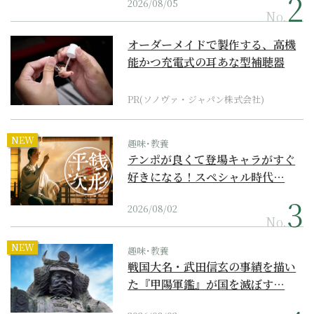
2026/08/05
No.
オーダーメイドで製作する、高機
能かつ充電式の耳あな型補聴器
PR(ソノヴァ・ジャパン株式会社)
NEW
趣味･教養
テンポが良くて登場キャラがすぐ
好きになる！スペシャル時代…
2026/08/02
No.
NEW
趣味･教養
戦国大名・武田信玄の事績を描い
た『甲陽軍鑑』が国を滅ぼす…