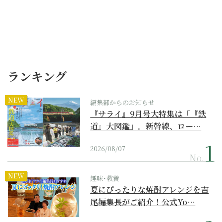
ランキング
NEW
編集部からのお知らせ
『サライ』9月号大特集は「『鉄
道』大図鑑」。新幹線、ロー…
2026/08/07
No.
NEW
趣味･教養
夏にぴったりな焼酎アレンジを吉
尾編集長がご紹介！公式Yo…