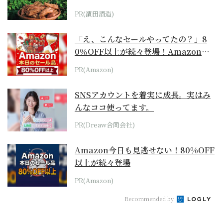
PR(濵田酒造)
「え、こんなセールやってたの？」8
0％OFF以上が続々登場！Amazonの
本気が...
PR(Amazon)
SNSアカウントを着実に成長。実はみ
んなココ使ってます。
PR(Dreaw合同会社)
Amazon今日も見逃せない！80%OFF
以上が続々登場
PR(Amazon)
Recommended by