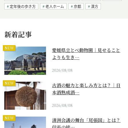
定年後の歩き方
老人ホーム
京都
漢方
新着記事
NEW
愛媛県立とべ動物園｜見せること
よりも生き…
2026/08/08
NEW
古酒の魅力と楽しみ方とは？｜日
本酒熟成酒…
2026/08/08
NEW
清洲会議の舞台「尾張国」とは？
信長の統…