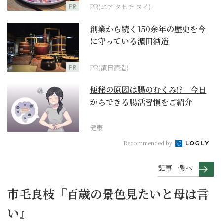
PR
PR(エア タヒチ ヌイ)
創業から続く150余年の歴史を今
に守っている濵田酒造
PR
PR(濵田酒造)
便秘の原因は腸のむくみ!? 今日
からできる腸活習慣をご紹介
健康
Recommended by
記事一覧へ
市毛良枝『百歳の景色見たいと母は言
い』