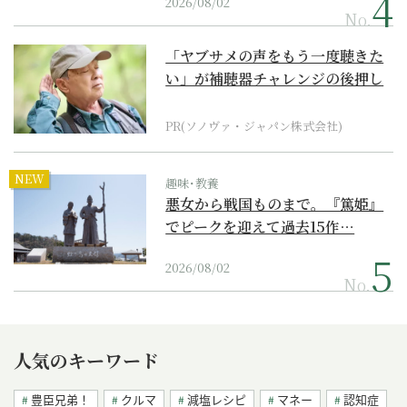
2026/08/02
No.
「ヤブサメの声をもう一度聴きた
い」が補聴器チャレンジの後押し
に
PR(ソノヴァ・ジャパン株式会社)
NEW
趣味･教養
悪女から戦国ものまで。『篤姫』
でピークを迎えて過去15作…
2026/08/02
No.
人気のキーワード
豊臣兄弟！
クルマ
減塩レシピ
マネー
認知症