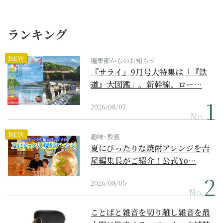
ランキング
NEW
編集部からのお知らせ
『サライ』9月号大特集は「『鉄
道』大図鑑」。新幹線、ロー…
2026/08/07
No.
NEW
趣味･教養
夏にぴったりな焼酎アレンジを吉
尾編集長がご紹介！公式Yo…
2026/08/05
No.
ことばと雑音を切り離し雑音を最