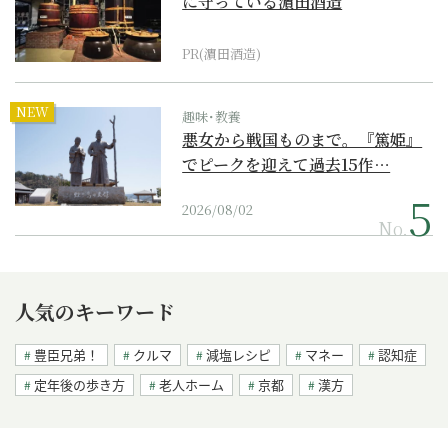
に守っている濵田酒造
PR(濵田酒造)
NEW
趣味･教養
悪女から戦国ものまで。『篤姫』
でピークを迎えて過去15作…
2026/08/02
No.
人気のキーワード
豊臣兄弟！
クルマ
減塩レシピ
マネー
認知症
定年後の歩き方
老人ホーム
京都
漢方