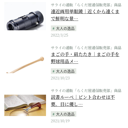
サライの通販「らくだ屋通信販売部」商品
遠近両用単眼鏡｜近くから遠くま
で鮮明な景…
大人の逸品
2022/3/25
サライの通販「らくだ屋通信販売部」商品
まごの手・肩たたき｜まごの手を
野球用品メ…
大人の逸品
2021/10/23
サライの通販「らくだ屋通信販売部」商品
読書ルーペ｜ピント合わせは不
要。目に優し…
大人の逸品
2021/10/19