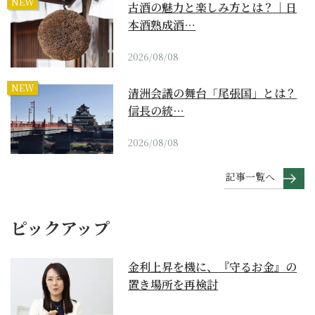
NEW
古酒の魅力と楽しみ方とは？｜日
本酒熟成酒…
2026/08/08
NEW
清洲会議の舞台「尾張国」とは？
信長の統…
2026/08/08
記事一覧へ
ピックアップ
金利上昇を機に、『守るお金』の
置き場所を再検討