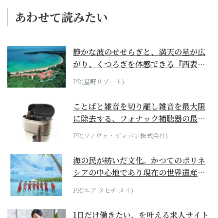
あわせて読みたい
静かな波のせせらぎと、満天の星が広
がり、くつろぎを体感できる『西表島
ホテル by...
PR(星野リゾート)
ことばと雑音を切り離し雑音を最大限
に除去する、フォナック補聴器の最上
位モデル
PR(ソノヴァ・ジャパン株式会社)
海の民が紡いだ文化。かつてのポリネ
シアの中心地であり現在の世界遺産か
らみえてくる...
PR(エア タヒチ ヌイ)
1日だけ働きたい、を叶える求人サイト