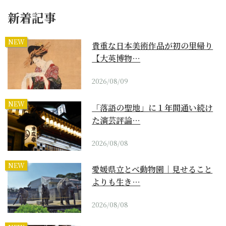
新着記事
NEW
貴重な日本美術作品が初の里帰り
【大英博物…
2026/08/09
NEW
「落語の聖地」に１年間通い続け
た演芸評論…
2026/08/08
NEW
愛媛県立とべ動物園｜見せること
よりも生き…
2026/08/08