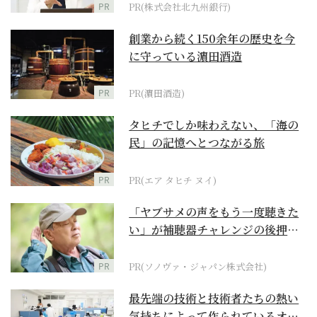
PR
PR(株式会社北九州銀行)
創業から続く150余年の歴史を今
に守っている濵田酒造
PR
PR(濵田酒造)
タヒチでしか味わえない、「海の
民」の記憶へとつながる旅
PR
PR(エア タヒチ ヌイ)
「ヤブサメの声をもう一度聴きた
い」が補聴器チャレンジの後押し
に
PR
PR(ソノヴァ・ジャパン株式会社)
最先端の技術と技術者たちの熱い
気持ちによって作られているオー