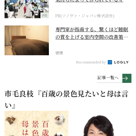
ダーメイド補聴器
PR
PR(ソノヴァ・ジャパン株式会社)
専門家が指南する、驚くほど睡眠
の質を上げる室内空間の改善策と
は
健康
Recommended by
記事一覧へ
市毛良枝『百歳の景色見たいと母は言
い』