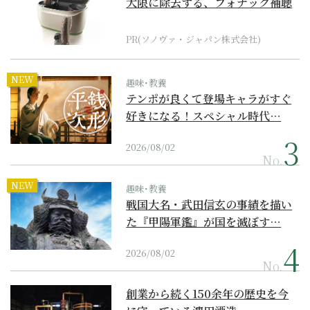
大限に除去する、フォナック補聴
器の最上位モデル
PR(ソノヴァ・ジャパン株式会社)
NEW
趣味･教養
テンポが良くて登場キャラがすぐ
好きになる！スペシャル時代…
2026/08/02
No.
NEW
趣味･教養
戦国大名・武田信玄の事績を描い
た『甲陽軍鑑』が国を滅ぼす…
2026/08/02
No.
創業から続く150余年の歴史を今