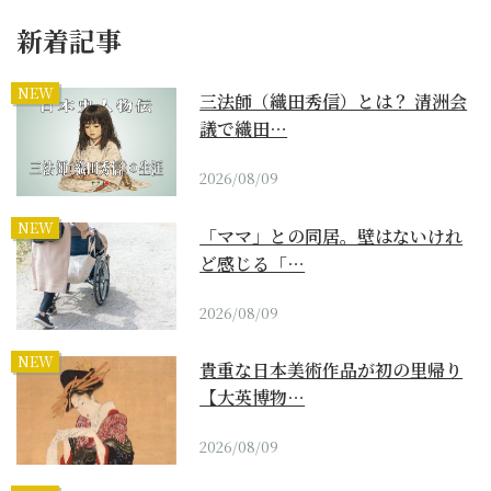
新着記事
NEW
三法師（織田秀信）とは？ 清洲会
議で織田…
2026/08/09
NEW
「ママ」との同居。壁はないけれ
ど感じる「…
2026/08/09
NEW
貴重な日本美術作品が初の里帰り
【大英博物…
2026/08/09