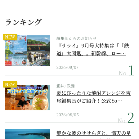
ランキング
NEW
編集部からのお知らせ
『サライ』9月号大特集は「『鉄
道』大図鑑」。新幹線、ロー…
2026/08/07
No.
NEW
趣味･教養
夏にぴったりな焼酎アレンジを吉
尾編集長がご紹介！公式Yo…
2026/08/05
No.
静かな波のせせらぎと、満天の星