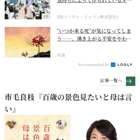
気持ちによって作られているオー
ダーメイド補聴器
PR
PR(ソノヴァ・ジャパン株式会社)
“いつか来る死”が気になってしま
う……。湧き上がる不安をやわら
げて今を大切にする...
生活
Recommended by
記事一覧へ
市毛良枝『百歳の景色見たいと母は言
い』