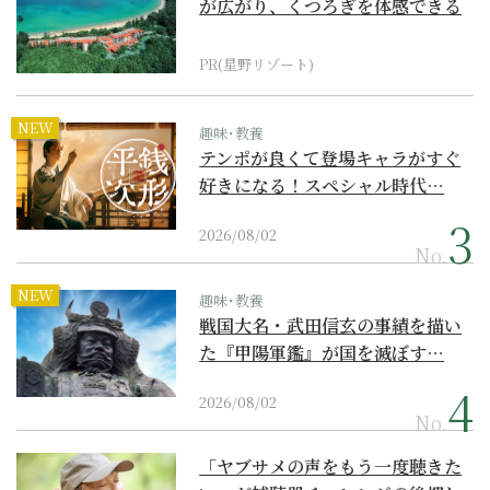
が広がり、くつろぎを体感できる
『西表島ホテル by...
PR(星野リゾート)
NEW
趣味･教養
テンポが良くて登場キャラがすぐ
好きになる！スペシャル時代…
2026/08/02
No.
NEW
趣味･教養
戦国大名・武田信玄の事績を描い
た『甲陽軍鑑』が国を滅ぼす…
2026/08/02
No.
「ヤブサメの声をもう一度聴きた