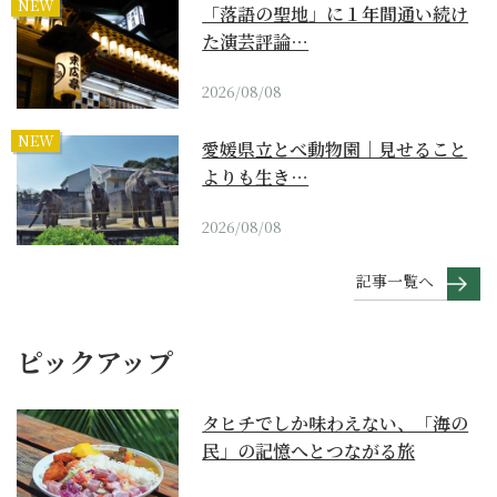
NEW
「落語の聖地」に１年間通い続け
た演芸評論…
2026/08/08
NEW
愛媛県立とべ動物園｜見せること
よりも生き…
2026/08/08
記事一覧へ
ピックアップ
タヒチでしか味わえない、「海の
民」の記憶へとつながる旅