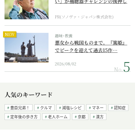
い」が補聴器チャレンジの後押し
に
PR(ソノヴァ・ジャパン株式会社)
NEW
趣味･教養
悪女から戦国ものまで。『篤姫』
でピークを迎えて過去15作…
2026/08/02
No.
人気のキーワード
豊臣兄弟！
クルマ
減塩レシピ
マネー
認知症
定年後の歩き方
老人ホーム
京都
漢方