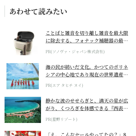
あわせて読みたい
ことばと雑音を切り離し雑音を最大限
に除去する、フォナック補聴器の最上
位モデル
PR(ソノヴァ・ジャパン株式会社)
海の民が紡いだ文化。かつてのポリネ
シアの中心地であり現在の世界遺産か
らみえてくる...
PR(エア タヒチ ヌイ)
静かな波のせせらぎと、満天の星が広
がり、くつろぎを体感できる『西表島
ホテル by...
PR(星野リゾート)
「え、こんなセールやってたの？」8