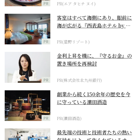
PR
PR(エア タヒチ ヌイ)
客室はすべて海側にあり、眼前に
海が広がる『西表島ホテル by 星
野リゾート』
PR
PR(星野リゾート)
金利上昇を機に、『守るお金』の
置き場所を再検討
PR
PR(株式会社北九州銀行)
創業から続く150余年の歴史を今
に守っている濵田酒造
PR
PR(濵田酒造)
最先端の技術と技術者たちの熱い