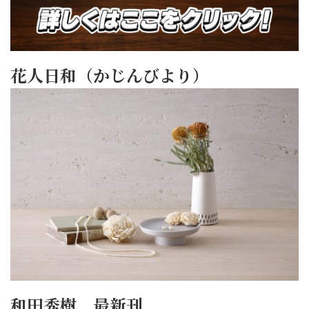
花人日和（かじんびより）
和田秀樹 最新刊