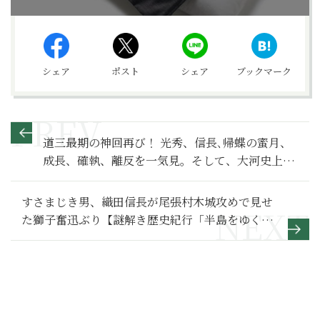
シェア
ポスト
シェア
ブックマーク
道三最期の神回再び！ 光秀、信長､帰蝶の蜜月、
成長、確執、離反を一気見。そして、大河史上初
の映画化待望論を語ろう【麒麟がくる 満喫リポー
ト】
すさまじき男、織田信長が尾張村木城攻めで見せ
た獅子奮迅ぶり【謎解き歴史紀行「半島をゆく」
歴史解説編】