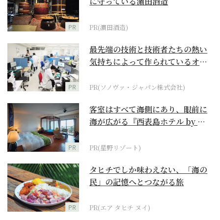
に守っている濵田酒造
PR
PR(濵田酒造)
最先端の技術と技術者たちの熱い
気持ちによって作られているオー
ダーメイド補聴器
PR
PR(ソノヴァ・ジャパン株式会社)
客室はすべて海側にあり、眼前に
海が広がる『西表島ホテル by 星
野リゾート』
PR
PR(星野リゾート)
タヒチでしか味わえない、「海の
民」の記憶へとつながる旅
PR
PR(エア タヒチ ヌイ)