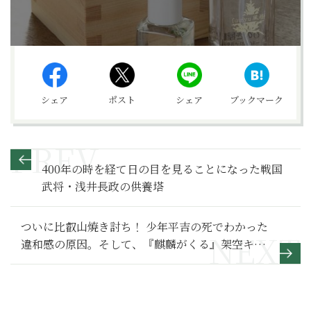
シェア
ポスト
シェア
ブックマーク
400年の時を経て日の目を見ることになった戦国
武将・浅井長政の供養塔
ついに比叡山焼き討ち！ 少年平吉の死でわかった
違和感の原因。そして、『麒麟がくる』架空キャ
ラ問題を考える【麒麟がくる 満喫リポート】