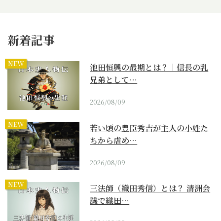
新着記事
NEW
池田恒興の最期とは？｜信長の乳
兄弟として…
2026/08/09
NEW
若い頃の豊臣秀吉が主人の小姓た
ちから虐め…
2026/08/09
NEW
三法師（織田秀信）とは？ 清洲会
議で織田…