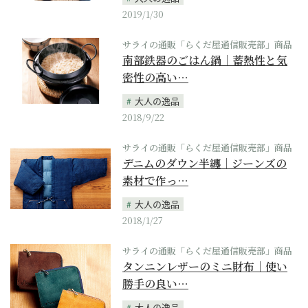
2019/1/30
サライの通販「らくだ屋通信販売部」商品
南部鉄器のごはん鍋｜蓄熱性と気
密性の高い…
大人の逸品
2018/9/22
サライの通販「らくだ屋通信販売部」商品
デニムのダウン半纏｜ジーンズの
素材で作っ…
大人の逸品
2018/1/27
サライの通販「らくだ屋通信販売部」商品
タンニンレザーのミニ財布｜使い
勝手の良い…
大人の逸品