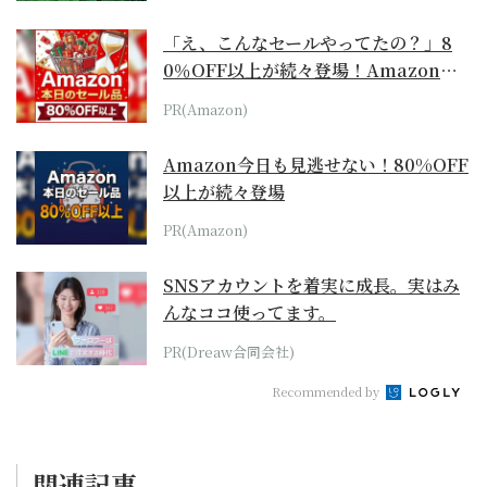
「え、こんなセールやってたの？」8
0％OFF以上が続々登場！Amazonの
本気が...
PR(Amazon)
Amazon今日も見逃せない！80%OFF
以上が続々登場
PR(Amazon)
SNSアカウントを着実に成長。実はみ
んなココ使ってます。
PR(Dreaw合同会社)
Recommended by
関連記事