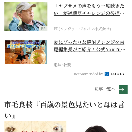
「ヤブサメの声をもう一度聴きた
い」が補聴器チャレンジの後押し
に
PR
PR(ソノヴァ・ジャパン株式会社)
夏にぴったりな焼酎アレンジを吉
尾編集長がご紹介！公式YouTube
【まったりサラ...
趣味･教養
Recommended by
記事一覧へ
市毛良枝『百歳の景色見たいと母は言
い』