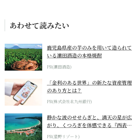
あわせて読みたい
鹿児島県産の芋のみを用いて造られて
いる濵田酒造の本格焼酎
PR(濵田酒造)
「金利のある世界」の新たな資産管理
のあり方とは？
PR(株式会社北九州銀行)
静かな波のせせらぎと、満天の星が広
がり、くつろぎを体感できる『西表島
ホテル by...
PR(星野リゾート)