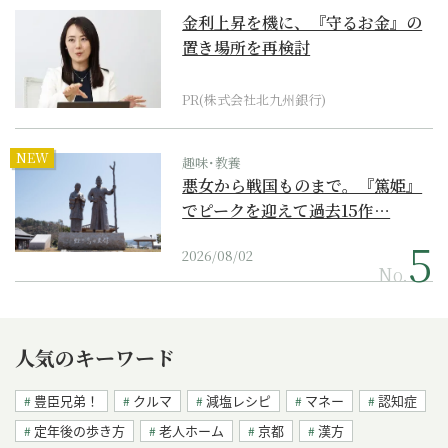
金利上昇を機に、『守るお金』の
置き場所を再検討
PR(株式会社北九州銀行)
NEW
趣味･教養
悪女から戦国ものまで。『篤姫』
でピークを迎えて過去15作…
2026/08/02
No.
人気のキーワード
豊臣兄弟！
クルマ
減塩レシピ
マネー
認知症
定年後の歩き方
老人ホーム
京都
漢方