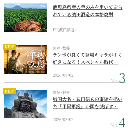
鹿児島県産の芋のみを用いて造ら
れている濵田酒造の本格焼酎
PR(濵田酒造)
NEW
趣味･教養
テンポが良くて登場キャラがすぐ
好きになる！スペシャル時代…
2026/08/02
No.
NEW
趣味･教養
戦国大名・武田信玄の事績を描い
た『甲陽軍鑑』が国を滅ぼす…
2026/08/02
No.