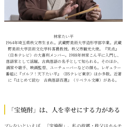
林家たい平
1964年埼玉県秩父市生まれ。武蔵野美術大学造形学部卒業。武蔵
野美術大学芸術文化学科客員教授。秩父市観光大使。『笑点』
（日本テレビ）の大喜利メンバー。1988年林家こん平に入門し、
落語家として活躍。古典落語の名手として知られる。そのほか、
画家や歌手、映画監督、ユーチューバーなどの顔も。レギュラー
番組に『ゴルフ！天下たい平』（BSテレビ東京）ほか多数。近著
に『はじめて読む 古典落語百選』（リベラル文庫）がある。
「宝焼酎」は、人を幸せにする力がある
ブレないといえば、「宝焼酎」。私の故郷・秩父はホルモ