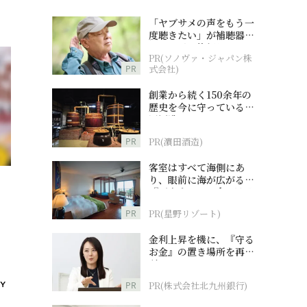
「ヤブサメの声をもう一
度聴きたい」が補聴器チ
ャレンジの後押しに
PR(ソノヴァ・ジャパン株
PR
式会社)
創業から続く150余年の
歴史を今に守っている濵
田酒造
PR
PR(濵田酒造)
客室はすべて海側にあ
り、眼前に海が広がる
」
『西表島ホテル by 星野
リゾート』
PR
PR(星野リゾート)
金利上昇を機に、『守る
お金』の置き場所を再検
討
PR
PR(株式会社北九州銀行)