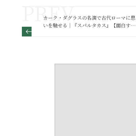
カーク・ダグラスの名演で古代ローマに思
いを馳せる｜『スパルタカス』【面白すぎ
る日本映画 第40回・特別編 】