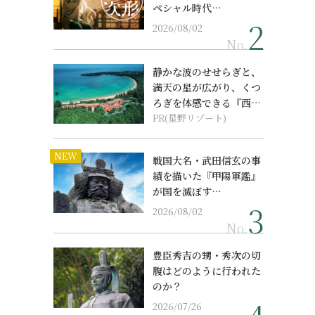
ペシャル時代…
2026/08/02
No.
静かな波のせせらぎと、
、
満天の星が広がり、くつ
ろぎを体感できる『西表
島ホテル by...
PR(星野リゾート)
NEW
戦国大名・武田信玄の事
績を描いた『甲陽軍鑑』
が国を滅ぼす…
2026/08/02
No.
豊臣秀吉の甥・秀次の切
腹はどのように行われた
のか？
2026/07/26