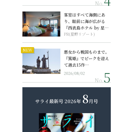
No.
客室はすべて海側にあ
り、眼前に海が広がる
『西表島ホテル by 星野
リゾート』
PR(星野リゾート)
NEW
悪女から戦国ものまで。
『篤姫』でピークを迎え
て過去15作…
2026/08/02
No.
8
サライ最新号
2026年
月号