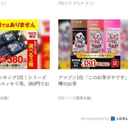
ト)
PR(エア タヒチ ヌイ)
ンキング1位！シリーズ
アマゾン1位「このお茶ガチです
スッキリ茶。380円でお
噂のお茶
本舗)
PR(ハーブ健康本舗)
Recommended by