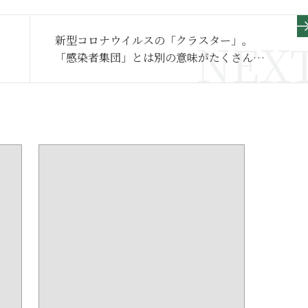
新型コロナウイルスの「クラスター」。
「感染者集団」とは別の意味がたくさんあ
るのをご存知ですか？ 【＜異文化リテラシ
ー＞レッスン１ 英語編】