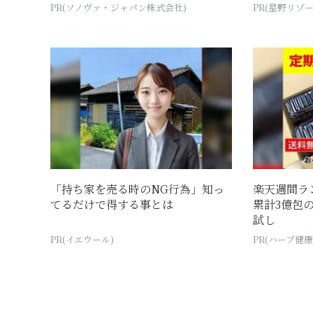
PR(ソノヴァ・ジャパン株式会社)
PR(星野リゾー
「持ち家を売る時のNG行為」知っ
楽天週間ラ
てるだけで得する事とは
累計3億包の
試し
PR(イエウール)
PR(ハーブ健康