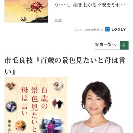
う……。湧き上がる不安をやわら
げて今を大切にする...
生活
Recommended by
記事一覧へ
市毛良枝『百歳の景色見たいと母は言
い』