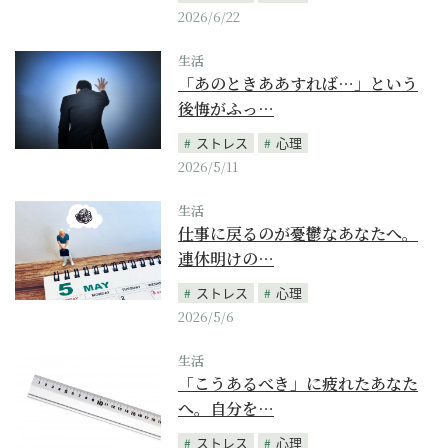
2026/6/22
生活
「あのときああすれば…」という
後悔がふっ…
ストレス
心理
2026/5/11
生活
仕事に戻るのが憂鬱なあなたへ。
連休明けの…
ストレス
心理
2026/5/6
生活
「こうあるべき」に疲れたあなた
へ。自分を…
ストレス
心理