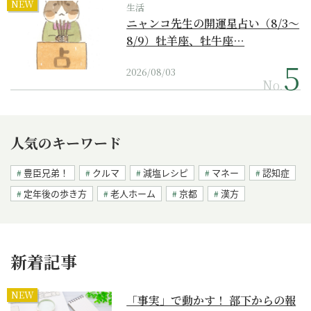
NEW
生活
ニャンコ先生の開運星占い（8/3～
8/9）牡羊座、牡牛座…
2026/08/03
No.
人気のキーワード
豊臣兄弟！
クルマ
減塩レシピ
マネー
認知症
定年後の歩き方
老人ホーム
京都
漢方
新着記事
NEW
「事実」で動かす！ 部下からの報