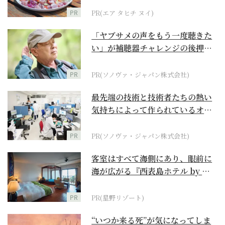
PR
PR(エア タヒチ ヌイ)
「ヤブサメの声をもう一度聴きた
い」が補聴器チャレンジの後押し
に
PR
PR(ソノヴァ・ジャパン株式会社)
最先端の技術と技術者たちの熱い
気持ちによって作られているオー
ダーメイド補聴器
PR
PR(ソノヴァ・ジャパン株式会社)
客室はすべて海側にあり、眼前に
海が広がる『西表島ホテル by 星
野リゾート』
PR
PR(星野リゾート)
“いつか来る死”が気になってしま