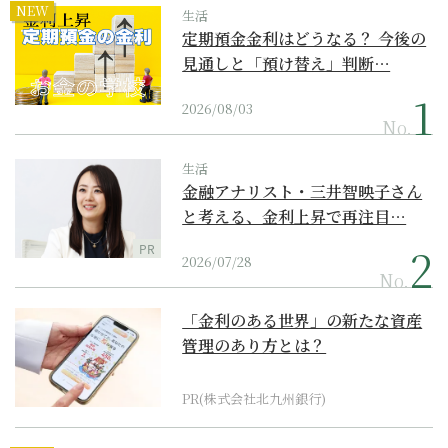
NEW
生活
定期預金金利はどうなる？ 今後の
見通しと「預け替え」判断…
2026/08/03
No.
生活
金融アナリスト・三井智映子さん
と考える、金利上昇で再注目…
PR
2026/07/28
No.
「金利のある世界」の新たな資産
管理のあり方とは？
PR(株式会社北九州銀行)