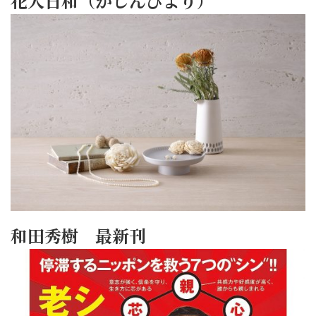
花人日和（かじんびより）
和田秀樹 最新刊