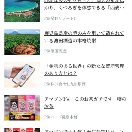
静かな波のせせらぎと、満天の星が広
がり、くつろぎを体感できる『西表島
ホテル by...
PR(星野リゾート)
鹿児島県産の芋のみを用いて造られて
いる濵田酒造の本格焼酎
PR(濵田酒造)
「金利のある世界」の新たな資産管理
のあり方とは？
PR(株式会社北九州銀行)
アマゾン1位「このお茶ガチです」噂の
お茶
PR(ハーブ健康本舗)
アマゾンで大人気！血圧対策はコーヒ