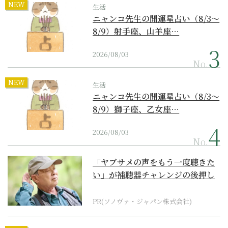
NEW
生活
ニャンコ先生の開運星占い（8/3～
8/9）射手座、山羊座…
2026/08/03
No.
NEW
生活
ニャンコ先生の開運星占い（8/3～
8/9）獅子座、乙女座…
2026/08/03
No.
「ヤブサメの声をもう一度聴きた
い」が補聴器チャレンジの後押し
に
PR(ソノヴァ・ジャパン株式会社)