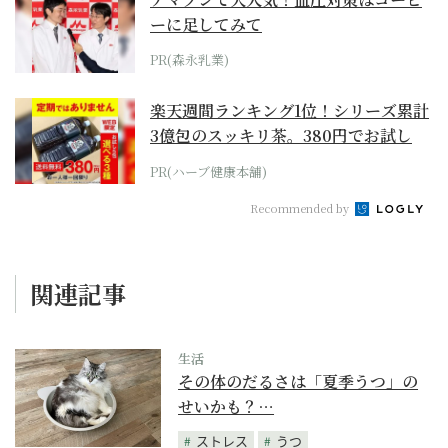
ーに足してみて
PR(森永乳業)
楽天週間ランキング1位！シリーズ累計
3億包のスッキリ茶。380円でお試し
PR(ハーブ健康本舗)
Recommended by
関連記事
生活
その体のだるさは「夏季うつ」の
せいかも？…
ストレス
うつ