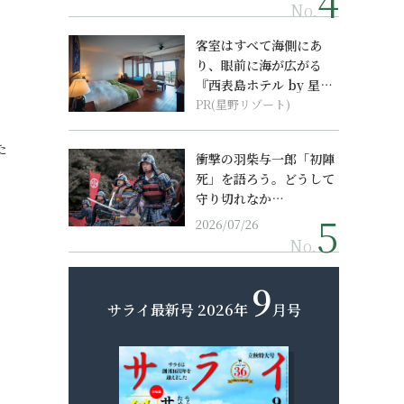
No.
客室はすべて海側にあ
り、眼前に海が広がる
『西表島ホテル by 星野
リゾート』
PR(星野リゾート)
た
衝撃の羽柴与一郎「初陣
死」を語ろう。どうして
守り切れなか…
2026/07/26
No.
9
サライ最新号
2026年
月号