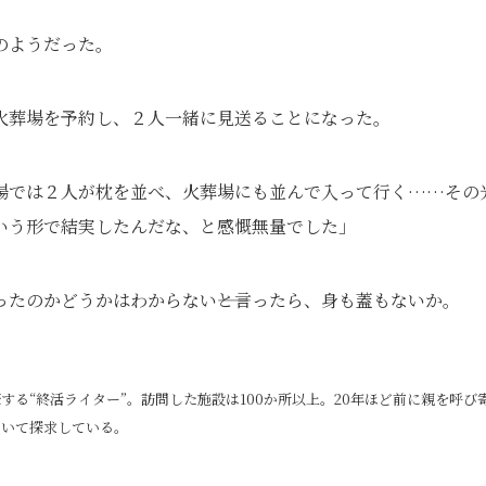
のようだった。
火葬場を予約し、２人一緒に見送ることになった。
場では２人が枕を並べ、火葬場にも並んで入って行く……その
いう形で結実したんだな、と感慨無量でした」
たのかどうかはわからない――と言ったら、身も蓋もないか。
る“終活ライター”。訪問した施設は100か所以上。20年ほど前に親を呼び
ついて探求している。