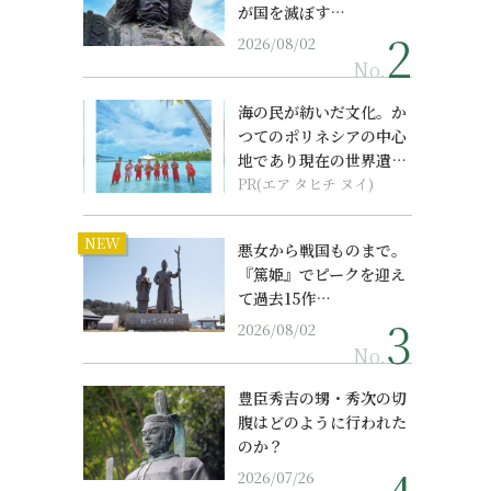
が国を滅ぼす…
2026/08/02
No.
海の民が紡いだ文化。か
つてのポリネシアの中心
地であり現在の世界遺産
からみえてくる...
PR(エア タヒチ ヌイ)
NEW
悪女から戦国ものまで。
『篤姫』でピークを迎え
て過去15作…
2026/08/02
No.
豊臣秀吉の甥・秀次の切
腹はどのように行われた
のか？
2026/07/26