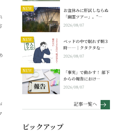
NEW
お盆休みに肝試しならぬ
れ
「幽霊ツアー」。“…
2026/08/07
方
NEW
ベッドの中で眠れず朝３
時……｜クタクタな…
め
2026/08/07
NEW
「事実」で動かす！ 部下
からの報告におけ…
2026/08/07
記事一覧へ
が
夕
ピックアップ