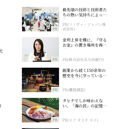
最先端の技術と技術者た
ちの熱い気持ちによって
作られているオーダーメ
PR(ソノヴァ・ジャパン株
イド補聴器
PR
式会社)
金利上昇を機に、『守る
お金』の置き場所を再検
討
光
PR
PR(株式会社北九州銀行)
創業から続く150余年の
歴史を今に守っている濵
田酒造
PR
PR(濵田酒造)
タヒチでしか味わえな
い、「海の民」の記憶へ
寄
とつながる旅
PR
PR(エア タヒチ ヌイ)