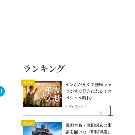
ランキング
NEW
テンポが良くて登場キャ
ラがすぐ好きになる！ス
ペシャル時代…
2026/08/02
No.
NEW
戦国大名・武田信玄の事
績を描いた『甲陽軍鑑』