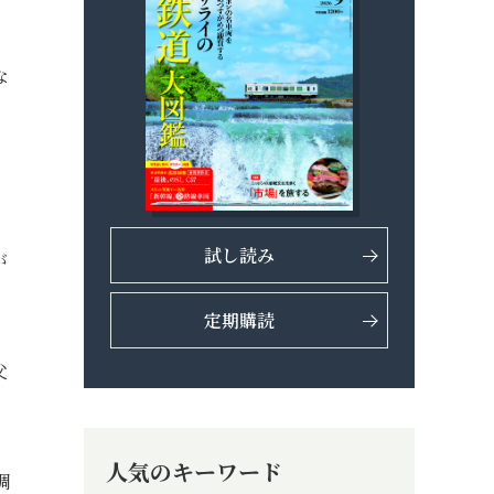
な
試し読み
が
定期購読
父
人気のキーワード
調