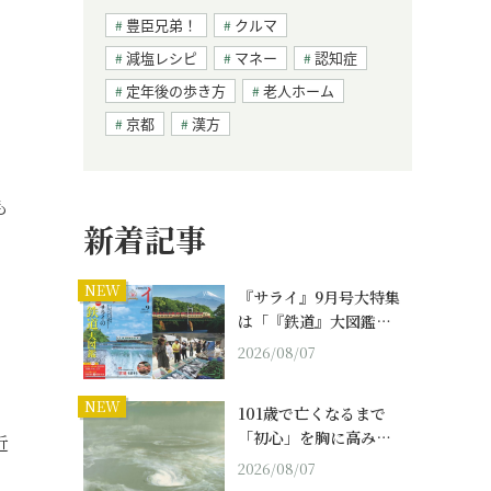
。
豊臣兄弟！
クルマ
減塩レシピ
マネー
認知症
定年後の歩き方
老人ホーム
、
京都
漢方
も
新着記事
NEW
『サライ』9月号大特集
は「『鉄道』大図鑑…
2026/08/07
NEW
101歳で亡くなるまで
「初心」を胸に高み…
近
2026/08/07