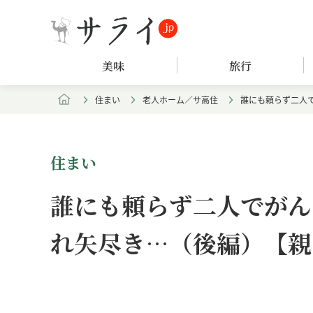
美味
旅行
住まい
老人ホーム／サ高住
誰にも頼らず二人
住まい
誰にも頼らず二人でがん
れ矢尽き…（後編）【親
Loaded
:
/
Unmute
7.90%