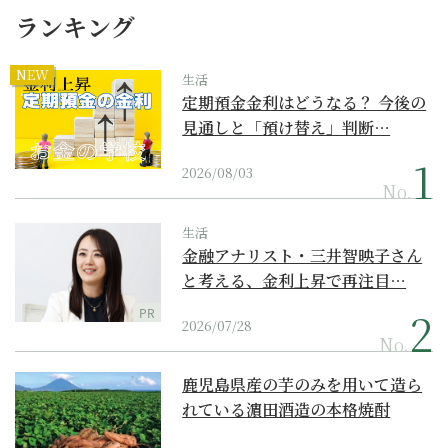
ランキング
NEW
生活
定期預金金利はどうなる？ 今後の
見通しと「預け替え」判断…
2026/08/03
No.
生活
金融アナリスト・三井智映子さん
と考える、金利上昇で再注目…
PR
2026/07/28
No.
鹿児島県産の芋のみを用いて造ら
れている濵田酒造の本格焼酎