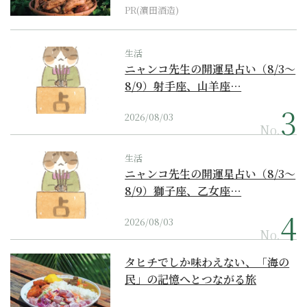
PR(濵田酒造)
生活
ニャンコ先生の開運星占い（8/3～
8/9）射手座、山羊座…
2026/08/03
No.
生活
ニャンコ先生の開運星占い（8/3～
8/9）獅子座、乙女座…
2026/08/03
No.
タヒチでしか味わえない、「海の
民」の記憶へとつながる旅