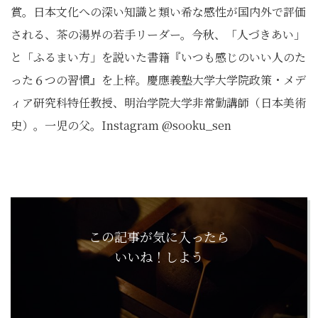
賞。日本文化への深い知識と類い希な感性が国内外で評価
される、茶の湯界の若手リーダー。今秋、「人づきあい」
と「ふるまい方」を説いた書籍『いつも感じのいい人のた
った６つの習慣』を上梓。慶應義塾大学大学院政策・メデ
ィア研究科特任教授、明治学院大学非常勤講師（日本美術
史）。一児の父。Instagram @sooku_sen
この記事が気に入ったら
いいね！しよう