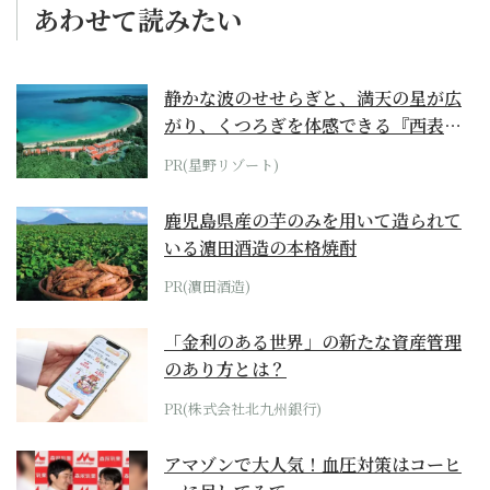
あわせて読みたい
静かな波のせせらぎと、満天の星が広
がり、くつろぎを体感できる『西表島
ホテル by...
PR(星野リゾート)
鹿児島県産の芋のみを用いて造られて
いる濵田酒造の本格焼酎
PR(濵田酒造)
「金利のある世界」の新たな資産管理
のあり方とは？
PR(株式会社北九州銀行)
アマゾンで大人気！血圧対策はコーヒ