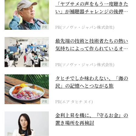
「ヤブサメの声をもう一度聴きた
い」が補聴器チャレンジの後押し
に
PR
PR(ソノヴァ・ジャパン株式会社)
最先端の技術と技術者たちの熱い
気持ちによって作られているオー
ダーメイド補聴器
PR
PR(ソノヴァ・ジャパン株式会社)
タヒチでしか味わえない、「海の
民」の記憶へとつながる旅
PR
PR(エア タヒチ ヌイ)
金利上昇を機に、『守るお金』の
置き場所を再検討