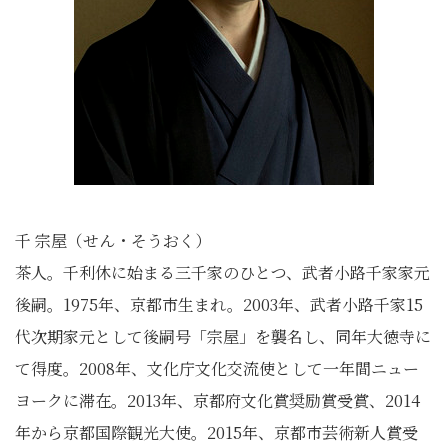
千 宗屋（せん・そうおく）
茶人。千利休に始まる三千家のひとつ、武者小路千家家元
後嗣。1975年、京都市生まれ。2003年、武者小路千家15
代次期家元として後嗣号「宗屋」を襲名し、同年大徳寺に
て得度。2008年、文化庁文化交流使として一年間ニュー
ヨークに滞在。2013年、京都府文化賞奨励賞受賞、2014
年から京都国際観光大使。2015年、京都市芸術新人賞受