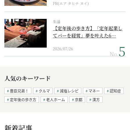
PR(エア タヒチ ヌイ)
生活
【定年後の歩き方】「定年起業し
てバーを経営」夢を叶えた6…
2026/07/26
No.
人気のキーワード
豊臣兄弟！
クルマ
減塩レシピ
マネー
認知症
定年後の歩き方
老人ホーム
京都
漢方
新着記事