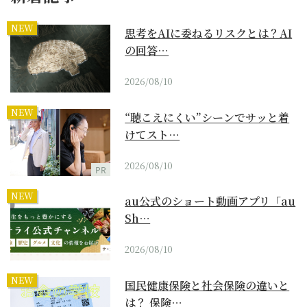
NEW
思考をAIに委ねるリスクとは？AI
の回答…
2026/08/10
NEW
“聴こえにくい”シーンでサッと着
けてスト…
2026/08/10
PR
NEW
au公式のショート動画アプリ「au
Sh…
2026/08/10
NEW
国民健康保険と社会保険の違いと
は？ 保険…