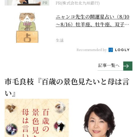
PR
PR(株式会社北九州銀行)
ニャンコ先生の開運星占い（8/10
～8/16）牡羊座、牡牛座、双子
座、蟹座編
生活
Recommended by
記事一覧へ
市毛良枝『百歳の景色見たいと母は言
い』