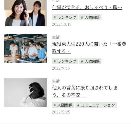
生活
仕事ができる、おしゃべり…職…
ランキング
人間関係
2022/10/19
生活
現役東大生220人に聞いた「一番尊
敬する…
ランキング
人間関係
2022/9/15
生活
他人の言葉に振り回されてしま
う、その不安…
人間関係
コミュニケーション
2022/5/25