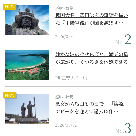
NEW
趣味･教養
戦国大名・武田信玄の事績を描い
た『甲陽軍鑑』が国を滅ぼす…
2026/08/02
No.
静かな波のせせらぎと、満天の星
が広がり、くつろぎを体感できる
『西表島ホテル by...
PR(星野リゾート)
NEW
趣味･教養
悪女から戦国ものまで。『篤姫』
でピークを迎えて過去15作…
2026/08/02
No.