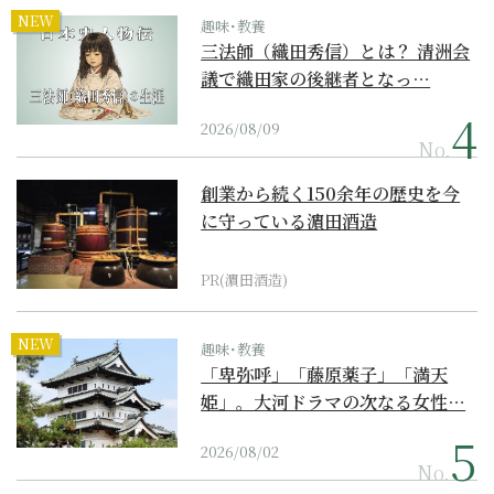
NEW
趣味･教養
三法師（織田秀信）とは？ 清洲会
議で織田家の後継者となっ…
2026/08/09
No.
創業から続く150余年の歴史を今
に守っている濵田酒造
PR(濵田酒造)
NEW
趣味･教養
「卑弥呼」「藤原薬子」「満天
姫」。大河ドラマの次なる女性…
2026/08/02
No.