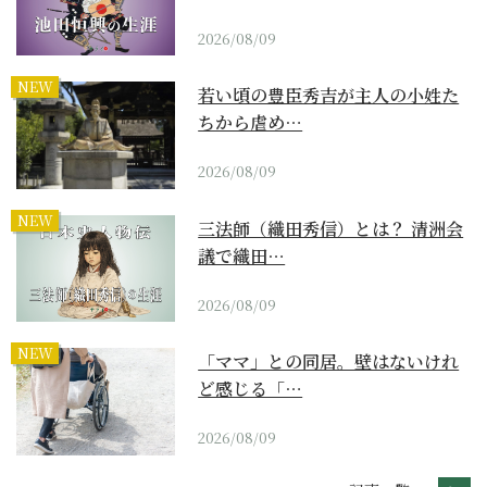
2026/08/09
NEW
若い頃の豊臣秀吉が主人の小姓た
ちから虐め…
2026/08/09
NEW
三法師（織田秀信）とは？ 清洲会
議で織田…
2026/08/09
NEW
「ママ」との同居。壁はないけれ
ど感じる「…
2026/08/09