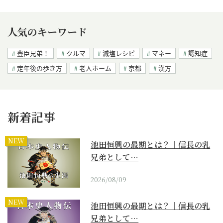
人気のキーワード
豊臣兄弟！
クルマ
減塩レシピ
マネー
認知症
定年後の歩き方
老人ホーム
京都
漢方
新着記事
NEW
池田恒興の最期とは？｜信長の乳
兄弟として…
2026/08/09
NEW
池田恒興の最期とは？｜信長の乳
兄弟として…