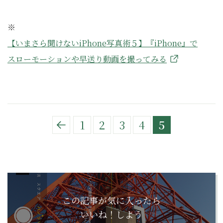
※
【いまさら聞けないiPhone写真術５】『iPhone』で
スローモーションや早送り動画を撮ってみる
1
2
3
4
5
この記事が気に入ったら
いいね！しよう