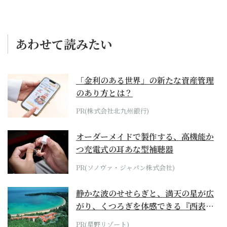
あわせて読みたい
「金利のある世界」の新たな資産管理
のあり方とは？
PR(株式会社北九州銀行)
オーダーメイドで製作する、高機能か
つ充電式の耳あな型補聴器
PR(ソノヴァ・ジャパン株式会社)
静かな波のせせらぎと、満天の星が広
がり、くつろぎを体感できる『西表島
ホテル by...
PR(星野リゾート)