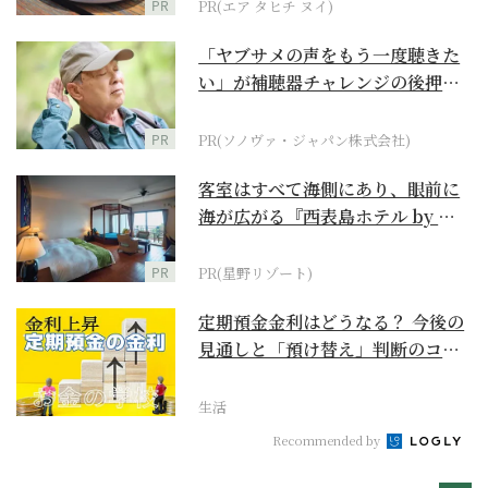
PR
PR(エア タヒチ ヌイ)
「ヤブサメの声をもう一度聴きた
い」が補聴器チャレンジの後押し
に
PR
PR(ソノヴァ・ジャパン株式会社)
客室はすべて海側にあり、眼前に
海が広がる『西表島ホテル by 星
野リゾート』
PR
PR(星野リゾート)
定期預金金利はどうなる？ 今後の
見通しと「預け替え」判断のコツ
【お金の学校】
生活
Recommended by