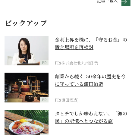
記事一覧へ
ピックアップ
金利上昇を機に、『守るお金』の
置き場所を再検討
PR
PR(株式会社北九州銀行)
創業から続く150余年の歴史を今
に守っている濵田酒造
PR
PR(濵田酒造)
タヒチでしか味わえない、「海の
民」の記憶へとつながる旅