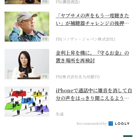
PR
PR(濵田酒造)
「ヤブサメの声をもう一度聴きた
い」が補聴器チャレンジの後押し
に
PR
PR(ソノヴァ・ジャパン株式会社)
金利上昇を機に、『守るお金』の
置き場所を再検討
PR
PR(株式会社北九州銀行)
iPhoneで通話中に雑音を消して自
分の声をはっきり聞こえるように
するには？【ス...
生活
Recommended by