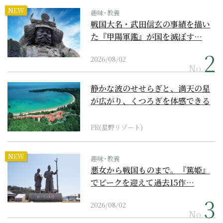
NEW
趣味･教養
戦国大名・武田信玄の事績を描い
た『甲陽軍鑑』が国を滅ぼす…
2026/08/02
No.
静かな波のせせらぎと、満天の星
が広がり、くつろぎを体感できる
『西表島ホテル by...
PR(星野リゾート)
NEW
趣味･教養
悪女から戦国ものまで。『篤姫』
でピークを迎えて過去15作…
2026/08/02
No.