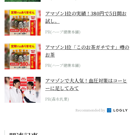
アマゾン1位の実績！380円で5日間お
試し。
PR(ハーブ健康本舗)
アマゾン1位「このお茶ガチです」噂の
お茶
PR(ハーブ健康本舗)
アマゾンで大人気！血圧対策はコーヒ
ーに足してみて
PR(森永乳業)
Recommended by