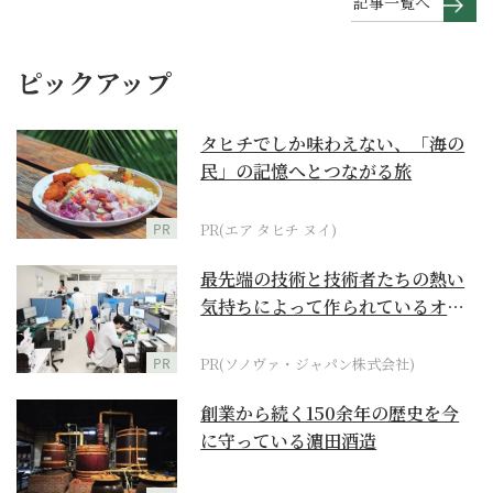
記事一覧へ
ピックアップ
タヒチでしか味わえない、「海の
民」の記憶へとつながる旅
PR
PR(エア タヒチ ヌイ)
最先端の技術と技術者たちの熱い
気持ちによって作られているオー
ダーメイド補聴器
PR
PR(ソノヴァ・ジャパン株式会社)
創業から続く150余年の歴史を今
に守っている濵田酒造