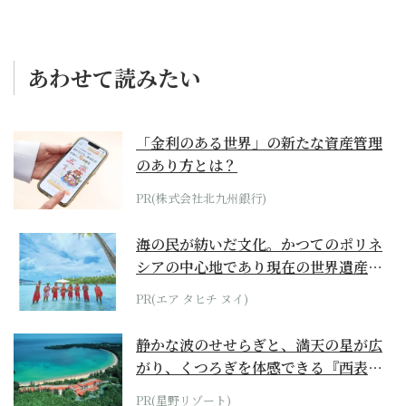
あわせて読みたい
「金利のある世界」の新たな資産管理
のあり方とは？
PR(株式会社北九州銀行)
海の民が紡いだ文化。かつてのポリネ
シアの中心地であり現在の世界遺産か
らみえてくる...
PR(エア タヒチ ヌイ)
静かな波のせせらぎと、満天の星が広
がり、くつろぎを体感できる『西表島
ホテル by...
PR(星野リゾート)