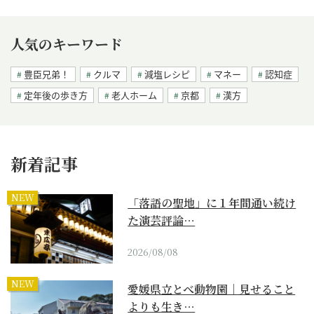
人気のキーワード
豊臣兄弟！
クルマ
減塩レシピ
マネー
認知症
定年後の歩き方
老人ホーム
京都
漢方
新着記事
NEW
「落語の聖地」に１年間通い続け
た演芸評論…
2026/08/08
NEW
愛媛県立とべ動物園｜見せること
よりも生き…