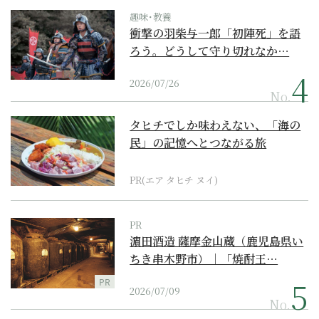
趣味･教養
衝撃の羽柴与一郎「初陣死」を語
ろう。どうして守り切れなか…
2026/07/26
No.
タヒチでしか味わえない、「海の
民」の記憶へとつながる旅
PR(エア タヒチ ヌイ)
PR
濵田酒造 薩摩金山蔵（鹿児島県い
ちき串木野市）｜「焼酎王…
PR
2026/07/09
No.