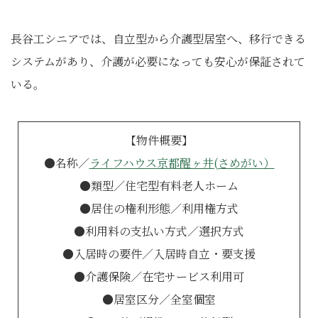
長谷工シニアでは、自立型から介護型居室へ、移行できる
システムがあり、介護が必要になっても安心が保証されて
いる。
【物件概要】
●名称／
ライフハウス京都醒ヶ井(さめがい）
●類型／住宅型有料老人ホーム
●居住の権利形態／利用権方式
●利用料の支払い方式／選択方式
●入居時の要件／入居時自立・要支援
●介護保険／在宅サービス利用可
●居室区分／全室個室