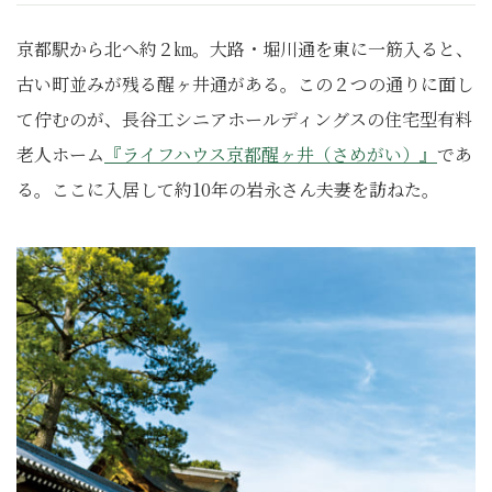
京都駅から北へ約２㎞。大路・堀川通を東に一筋入ると、
古い町並みが残る醒ヶ井通がある。この２つの通りに面し
て佇むのが、長谷工シニアホールディングスの住宅型有料
老人ホーム
『ライフハウス京都醒ヶ井（さめがい）』
であ
る。ここに入居して約10年の岩永さん夫妻を訪ねた。