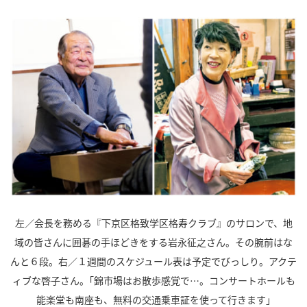
左／会長を務める『下京区格致学区格寿クラブ』のサロンで、地
域の皆さんに囲碁の手ほどきをする岩永征之さん。その腕前はな
んと６段。右／１週間のスケジュール表は予定でびっしり。アクテ
ィブな啓子さん。｢錦市場はお散歩感覚で…。コンサートホールも
能楽堂も南座も、無料の交通乗車証を使って行きます｣