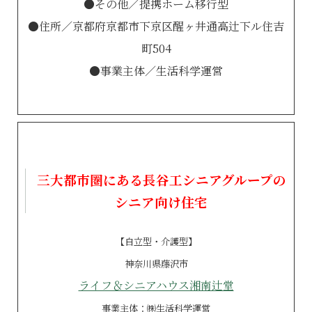
●その他／提携ホーム移行型
●住所／京都府京都市下京区醒ヶ井通高辻下ル住吉
町504
●事業主体／生活科学運営
三大都市圏にある長谷工シニアグループの
シニア向け住宅
【自立型・介護型】
神奈川県藤沢市
ライフ＆シニアハウス湘南辻堂
事業主体：㈱生活科学運営