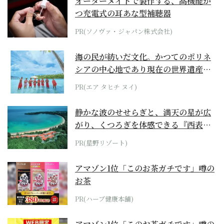
オーダーメイドで製作する、高機能か
つ充電式の耳あな型補聴器
PR(ソノヴァ・ジャパン株式会社)
海の民が紡いだ文化。かつてのポリネ
シアの中心地であり現在の世界遺産か
らみえてくる...
PR(エア タヒチ ヌイ)
静かな波のせせらぎと、満天の星が広
がり、くつろぎを体感できる『西表島
ホテル by...
PR(星野リゾート)
アマゾン1位「このお茶ガチです」噂の
お茶
PR(ハーブ健康本舗)