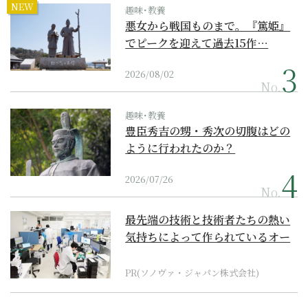
NEW
趣味･教養
悪女から戦国ものまで。『篤姫』
でピークを迎えて過去15作…
2026/08/02
No.
趣味･教養
豊臣秀吉の甥・秀次の切腹はどの
ように行われたのか？
2026/07/26
No.
最先端の技術と技術者たちの熱い
気持ちによって作られているオー
ダーメイド補聴器
PR(ソノヴァ・ジャパン株式会社)