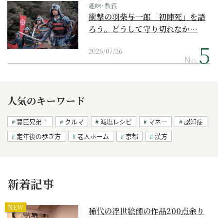
趣味･教養
衝撃の羽柴与一郎「初陣死」を語
ろう。どうして守り切れなか…
2026/07/26
No.
人気のキーワード
豊臣兄弟！
クルマ
減塩レシピ
マネー
認知症
定年後の歩き方
老人ホーム
京都
漢方
新着記事
NEW
稀代の浮世絵師の作品200点余り