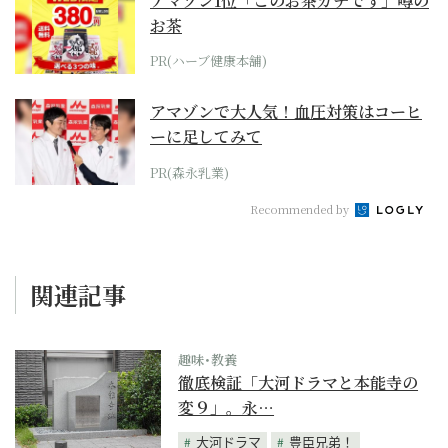
アマゾン1位「このお茶ガチです」噂の
お茶
PR(ハーブ健康本舗)
アマゾンで大人気！血圧対策はコーヒ
ーに足してみて
PR(森永乳業)
Recommended by
関連記事
趣味･教養
徹底検証「大河ドラマと本能寺の
変９」。永…
大河ドラマ
豊臣兄弟！