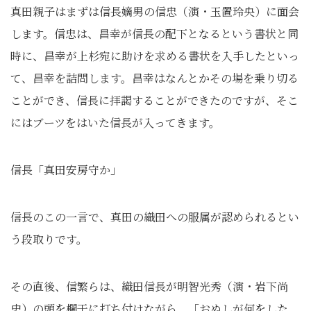
真田親子はまずは信長嫡男の信忠（演・玉置玲央）に面会
します。信忠は、昌幸が信長の配下となるという書状と同
時に、昌幸が上杉宛に助けを求める書状を入手したといっ
て、昌幸を詰問します。昌幸はなんとかその場を乗り切る
ことができ、信長に拝謁することができたのですが、そこ
にはブーツをはいた信長が入ってきます。
信長「真田安房守か」
信長のこの一言で、真田の織田への服属が認められるとい
う段取りです。
その直後、信繁らは、織田信長が明智光秀（演・岩下尚
史）の頭を欄干に打ち付けながら、「おぬしが何をした、