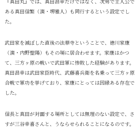
『真田丸』では、真田昌幸だけではなく、次男で主人公で
ある真田信繁（演・堺雅人）も同行するという設定でし
た。
武田家を滅ぼした直後の法華寺ということで、徳川家康
（演・内野聖陽）もその場に居合わせます。家康はかつ
て、三方ヶ原の戦いで武田軍に惨敗した経験があります。
真田昌幸は武田家臣時代、武藤喜兵衛を名乗って三方ヶ原
合戦で軍功を挙げており、家康にとっては因縁ある存在で
した。
信長と真田が対面する場所としては無理のない設定で、さ
すが三谷幸喜さんと、うならせられることになるのです。