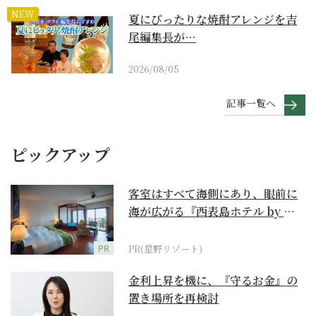
NEW
夏にぴったりな焼酎アレンジを吉
尾編集長が…
2026/08/05
記事一覧へ
ピックアップ
客室はすべて海側にあり、眼前に
海が広がる『西表島ホテル by 星
野リゾート』
PR
PR(星野リゾート)
金利上昇を機に、『守るお金』の
置き場所を再検討