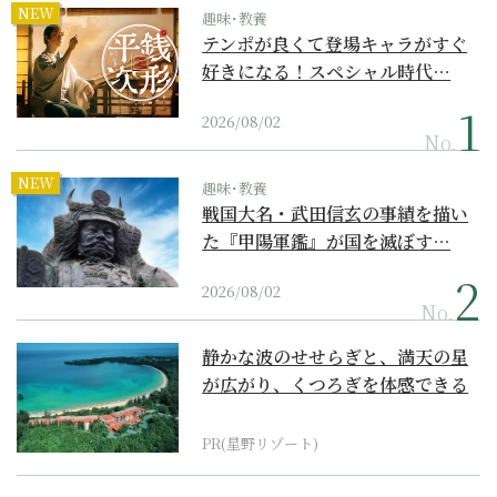
NEW
趣味･教養
テンポが良くて登場キャラがすぐ
好きになる！スペシャル時代…
2026/08/02
No.
NEW
趣味･教養
戦国大名・武田信玄の事績を描い
た『甲陽軍鑑』が国を滅ぼす…
2026/08/02
No.
静かな波のせせらぎと、満天の星
が広がり、くつろぎを体感できる
『西表島ホテル by...
PR(星野リゾート)