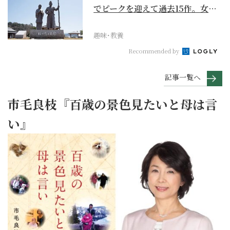
でピークを迎えて過去15作。女性
が主人公の作品を振...
趣味･教養
Recommended by
記事一覧へ
市毛良枝『百歳の景色見たいと母は言
い』