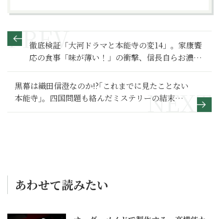
徹底検証「大河ドラマと本能寺の変14」。家康饗
応の食事「味が薄い！」の衝撃、信長自らお濃の
命を絶つ本能寺【豊臣兄弟！ 満喫リポート】
2014年『軍師官兵衛』編
黒幕は織田信澄なのか!?｢これまでに見たことない
本能寺｣。四国問題も絡んだミステリーの結末に
期待高まる【豊臣兄弟！ 満喫リポート】26
あわせて読みたい