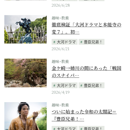
2026/6/28
趣味･教養
徹底検証「大河ドラマと本能寺の
変７」。初…
大河ドラマ
豊臣兄弟！
2026/6/21
趣味･教養
金ケ崎→姉川の間にあった「戦国
のスナイパ…
大河ドラマ
豊臣兄弟！
2026/4/19
趣味･教養
ついに始まった令和の太閤記＝
『豊臣兄弟！…
大河ドラマ
豊臣兄弟！