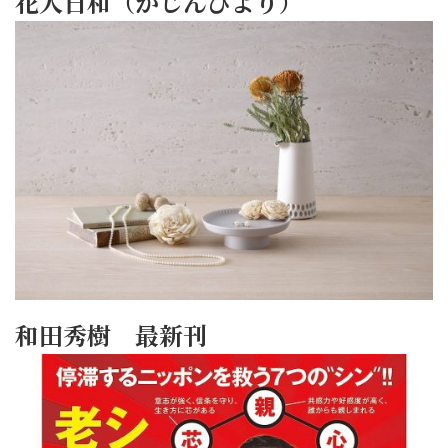
花人日和（かじんびより）
和田秀樹 最新刊