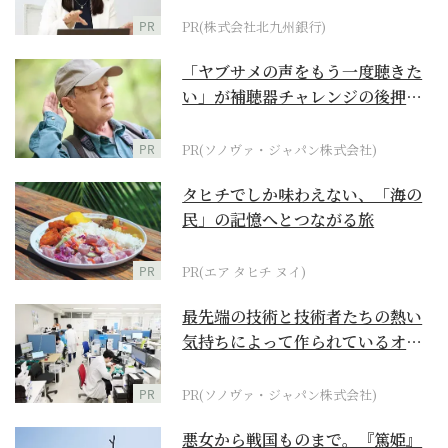
PR
PR(株式会社北九州銀行)
「ヤブサメの声をもう一度聴きた
い」が補聴器チャレンジの後押し
に
PR
PR(ソノヴァ・ジャパン株式会社)
タヒチでしか味わえない、「海の
民」の記憶へとつながる旅
PR
PR(エア タヒチ ヌイ)
最先端の技術と技術者たちの熱い
気持ちによって作られているオー
ダーメイド補聴器
PR
PR(ソノヴァ・ジャパン株式会社)
悪女から戦国ものまで。『篤姫』