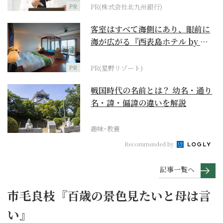
PR
PR(株式会社北九州銀行)
客室はすべて海側にあり、眼前に
海が広がる『西表島ホテル by 星
野リゾート』
PR
PR(星野リゾート)
戦国時代の名前とは？ 幼名・通り
名・諱・偏諱の違いを解説
趣味･教養
Recommended by
記事一覧へ
市毛良枝『百歳の景色見たいと母は言
い』