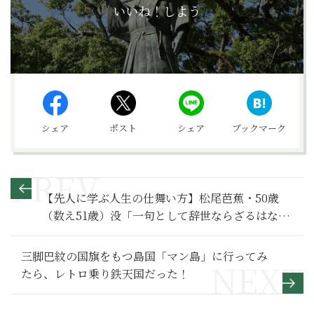
いいね！しよう
シェア
ポスト
シェア
ブックマーク
【先人に学ぶ人生の仕舞い方】松尾芭蕉・50歳
（数え51歳）没「一句として辞世ならざるはな
し」
三脚巴紋の国旗をもつ島国「マン島」に行ってみ
たら、レトロ乗り鉄天国だった！