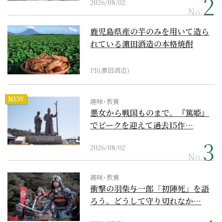
2026/08/02
No.
鹿児島県産の芋のみを用いて造ら
れている濵田酒造の本格焼酎
PR(濵田酒造)
NEW
趣味･教養
悪女から戦国ものまで。『篤姫』
でピークを迎えて過去15作…
2026/08/02
No.
趣味･教養
衝撃の羽柴与一郎「初陣死」を語
ろう。どうして守り切れなか…