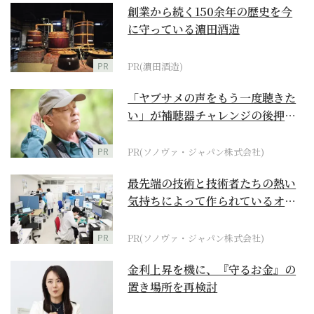
創業から続く150余年の歴史を今
に守っている濵田酒造
PR
PR(濵田酒造)
「ヤブサメの声をもう一度聴きた
い」が補聴器チャレンジの後押し
に
PR
PR(ソノヴァ・ジャパン株式会社)
最先端の技術と技術者たちの熱い
気持ちによって作られているオー
ダーメイド補聴器
PR
PR(ソノヴァ・ジャパン株式会社)
金利上昇を機に、『守るお金』の
置き場所を再検討