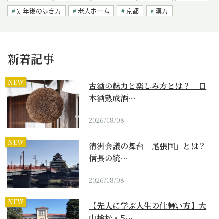
定年後の歩き方
老人ホーム
京都
漢方
新着記事
NEW
古酒の魅力と楽しみ方とは？｜日
本酒熟成酒…
2026/08/08
NEW
清洲会議の舞台「尾張国」とは？
信長の統…
2026/08/08
NEW
【先人に学ぶ人生の仕舞い方】大
山捨松・5…