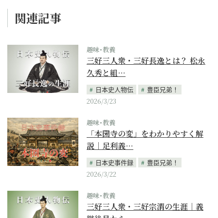
関連記事
趣味･教養
三好三人衆・三好長逸とは？ 松永
久秀と組…
日本史人物伝
豊臣兄弟！
2026/3/23
趣味･教養
「本圀寺の変」をわかりやすく解
説｜足利義…
日本史事件録
豊臣兄弟！
2026/3/22
趣味･教養
三好三人衆・三好宗渭の生涯｜義