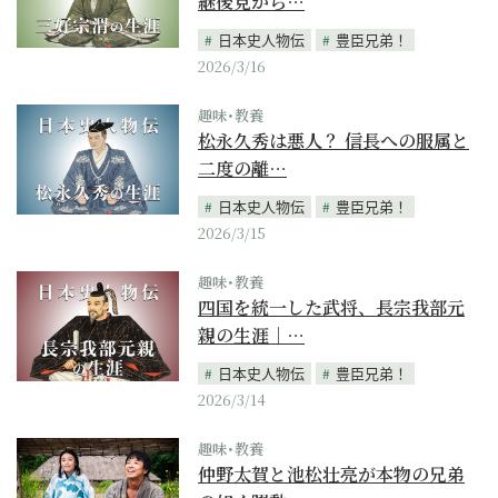
継後見から…
日本史人物伝
豊臣兄弟！
2026/3/16
趣味･教養
松永久秀は悪人？ 信長への服属と
二度の離…
日本史人物伝
豊臣兄弟！
2026/3/15
趣味･教養
四国を統一した武将、長宗我部元
親の生涯｜…
日本史人物伝
豊臣兄弟！
2026/3/14
趣味･教養
仲野太賀と池松壮亮が本物の兄弟