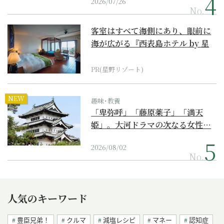
2026/07/26
No.
客室はすべて海側にあり、眼前に
海が広がる『西表島ホテル by 星
野リゾート』
PR(星野リゾート)
NEW
趣味･教養
「卑弥呼」「藤原薬子」「満天
姫」。大河ドラマの次なる女性…
2026/08/02
No.
人気のキーワード
豊臣兄弟！
クルマ
減塩レシピ
マネー
認知症