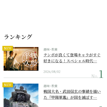
ランキング
NEW
趣味･教養
テンポが良くて登場キャラがすぐ
好きになる！スペシャル時代…
2026/08/02
No.
NEW
趣味･教養
戦国大名・武田信玄の事績を描い
た『甲陽軍鑑』が国を滅ぼす…