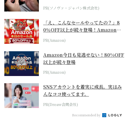
PR(ソノヴァ・ジャパン株式会社)
「え、こんなセールやってたの？」8
0％OFF以上が続々登場！Amazonの
本気が...
PR(Amazon)
Amazon今日も見逃せない！80%OFF
以上が続々登場
PR(Amazon)
SNSアカウントを着実に成長。実はみ
んなココ使ってます。
PR(Dreaw合同会社)
Recommended by