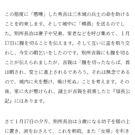
この態度に「感嘆」した秀吉は三木城の兵士の命を助ける
ことを約束します。そして城中に「樽酒」を送るのでし
た。別所長治は妻子や兄弟、家老などを呼び集めて、１月
17日に腹を切ることを伝えます。そして互いに盃を取り交
わし、今生の暇乞いをしたのです。別所吉親にも腹を切る
ことが伝えられましたが、吉親は「腹を切ったならば、首
は晒され、安土に進上されるであろう。それは無念である
ので、城内に火を懸け、焼け死ぬ」ことを考えます。その
後、家に火が懸けられ、諸士が吉親を殺害したと『信長公
記』にはあります。
さて１月17日の夕方、別所長治は３歳になる幼子を膝の上
に置き、涙をおさえて、これを刺殺。また「女房」を引き