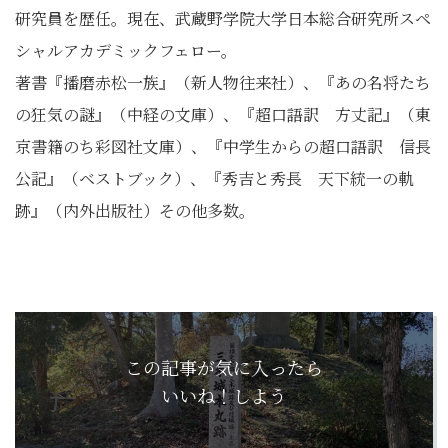
研究員を歴任。現在、武蔵野学院大学日本総合研究所スペ
シャルアカデミックフェロー。
著書『播磨赤松一族』（新人物往来社）、『あの名将たち
の狂気の謎』（中経の文庫）、『超口語訳 方丈記』（東
京書籍のち彩図社文庫）、『中学生からの超口語訳 信長
公記』（ベストブック）、『秀吉と秀長 天下統一の軌
跡』（内外出版社）その他多数。
この記事が気に入ったら
いいね！しよう