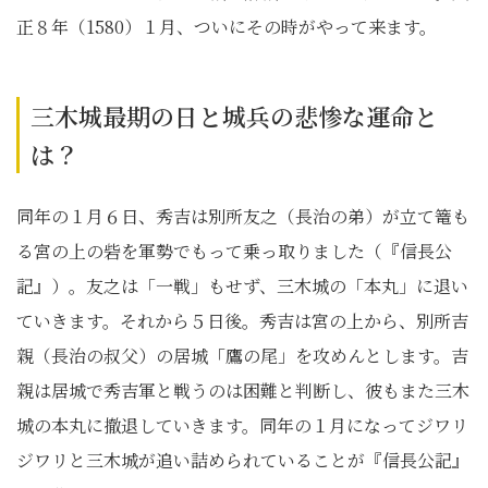
正８年（1580）１月、ついにその時がやって来ます。
三木城最期の日と城兵の悲惨な運命と
は？
同年の１月６日、秀吉は別所友之（長治の弟）が立て篭も
る宮の上の砦を軍勢でもって乗っ取りました（『信長公
記』）。友之は「一戦」もせず、三木城の「本丸」に退い
ていきます。それから５日後。秀吉は宮の上から、別所吉
親（長治の叔父）の居城「鷹の尾」を攻めんとします。吉
親は居城で秀吉軍と戦うのは困難と判断し、彼もまた三木
城の本丸に撤退していきます。同年の１月になってジワリ
ジワリと三木城が追い詰められていることが『信長公記』