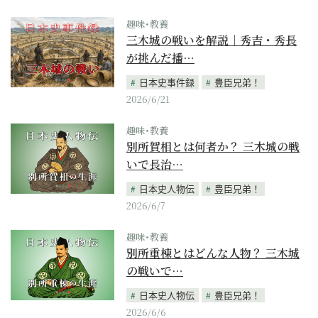
趣味･教養
三木城の戦いを解説｜秀吉・秀長
が挑んだ播…
日本史事件録
豊臣兄弟！
2026/6/21
趣味･教養
別所賀相とは何者か？ 三木城の戦
いで長治…
日本史人物伝
豊臣兄弟！
2026/6/7
趣味･教養
別所重棟とはどんな人物？ 三木城
の戦いで…
日本史人物伝
豊臣兄弟！
2026/6/6