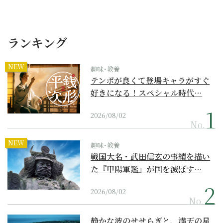
ランキング
NEW
趣味･教養
テンポが良くて登場キャラがすぐ
好きになる！スペシャル時代…
2026/08/02
No.
NEW
趣味･教養
戦国大名・武田信玄の事績を描い
た『甲陽軍鑑』が国を滅ぼす…
2026/08/02
No.
静かな波のせせらぎと、満天の星