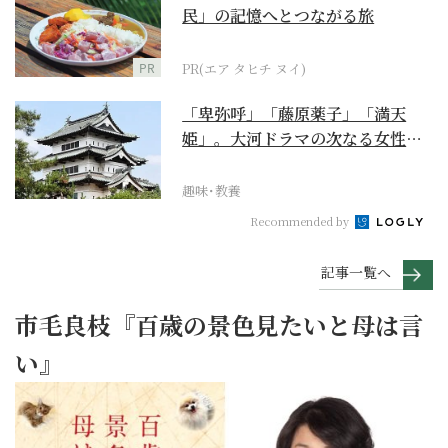
民」の記憶へとつながる旅
PR
PR(エア タヒチ ヌイ)
「卑弥呼」「藤原薬子」「満天
姫」。大河ドラマの次なる女性主
人公を勝手に考察【豊臣...
趣味･教養
Recommended by
記事一覧へ
市毛良枝『百歳の景色見たいと母は言
い』