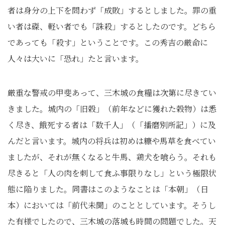
者は身分の上下を問わず「成敗」するとしました。罪の重
い者は磔、軽い者でも「誅殺」するとしたのです。どちら
であっても「殺す」ということです。この秀吉の厳命に
人々は大いに「恐れ」たと言います。
厳重な警戒の甲斐あって、三木城の食糧は次第に尽きてい
きました。城内の「旧穀」（前年などに獲れた穀物）は悉
く尽き、餓死する者は「数千人」（「播磨別所記」）に及
んだと言います。城内の将兵は初めは糠や馬草を食べてい
ましたが、それが無くなると牛馬、鶏犬を喰らう。それも
尽きると「人の肉を刺して食ふ事限りなし」という極限状
態に陥りました。同書はこのようなことは「本朝」（日
本）においては「前代未聞」のこととしています。そうし
た有様でしたので、三木城の落城も時間の問題でした。天