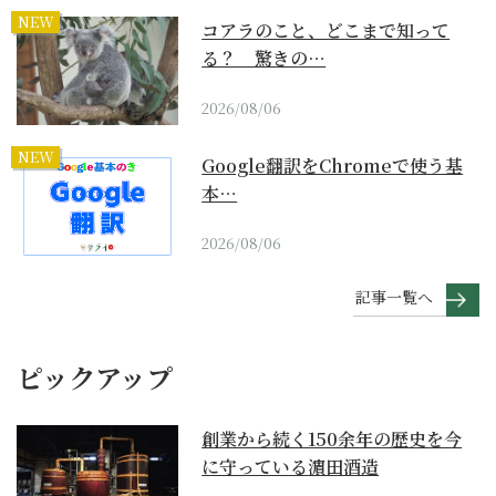
NEW
コアラのこと、どこまで知って
る？ 驚きの…
2026/08/06
NEW
Google翻訳をChromeで使う基
本…
2026/08/06
記事一覧へ
ピックアップ
創業から続く150余年の歴史を今
に守っている濵田酒造