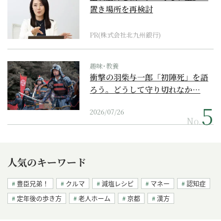
置き場所を再検討
PR(株式会社北九州銀行)
趣味･教養
衝撃の羽柴与一郎「初陣死」を語
ろう。どうして守り切れなか…
2026/07/26
No.
人気のキーワード
豊臣兄弟！
クルマ
減塩レシピ
マネー
認知症
定年後の歩き方
老人ホーム
京都
漢方