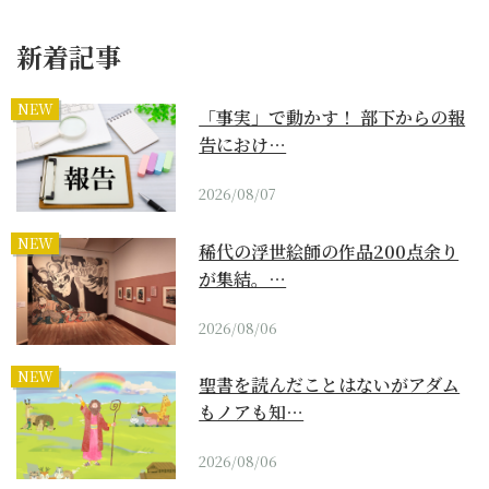
新着記事
NEW
「事実」で動かす！ 部下からの報
告におけ…
2026/08/07
NEW
稀代の浮世絵師の作品200点余り
が集結。…
2026/08/06
NEW
聖書を読んだことはないがアダム
もノアも知…
2026/08/06