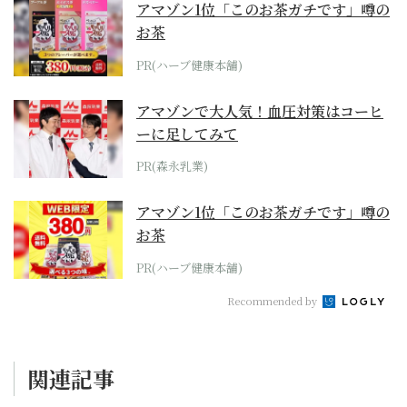
アマゾン1位「このお茶ガチです」噂の
お茶
PR(ハーブ健康本舗)
アマゾンで大人気！血圧対策はコーヒ
ーに足してみて
PR(森永乳業)
アマゾン1位「このお茶ガチです」噂の
お茶
PR(ハーブ健康本舗)
Recommended by
関連記事