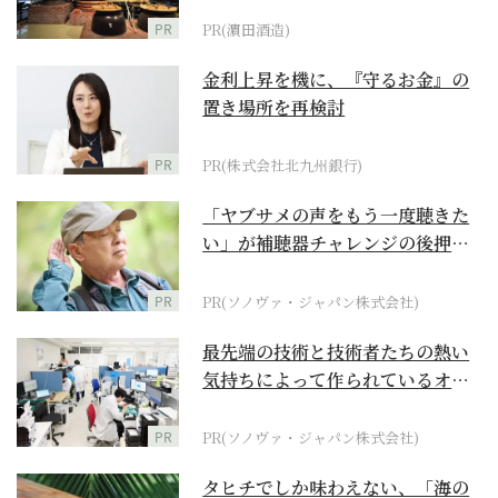
PR
PR(濵田酒造)
金利上昇を機に、『守るお金』の
置き場所を再検討
PR
PR(株式会社北九州銀行)
「ヤブサメの声をもう一度聴きた
い」が補聴器チャレンジの後押し
に
PR
PR(ソノヴァ・ジャパン株式会社)
最先端の技術と技術者たちの熱い
気持ちによって作られているオー
ダーメイド補聴器
PR
PR(ソノヴァ・ジャパン株式会社)
タヒチでしか味わえない、「海の