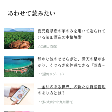
あわせて読みたい
鹿児島県産の芋のみを用いて造られて
いる濵田酒造の本格焼酎
PR(濵田酒造)
静かな波のせせらぎと、満天の星が広
がり、くつろぎを体感できる『西表島
ホテル by...
PR(星野リゾート)
「金利のある世界」の新たな資産管理
のあり方とは？
PR(株式会社北九州銀行)