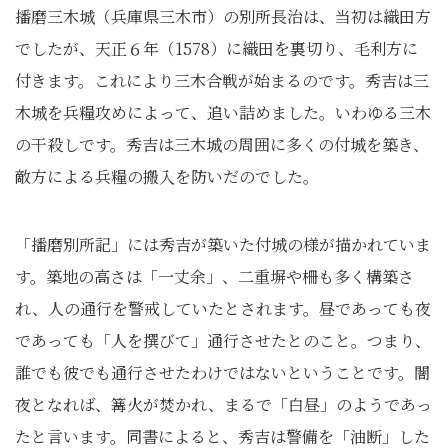
播磨三木城（兵庫県三木市）の別所長治は、当初は織田方
でしたが、天正６年（1578）に織田を裏切り、毛利方に
付きます。これにより三木合戦が始まるのです。秀吉は三
木城を兵糧攻めによって、追い詰めました。いわゆる三木
の干殺しです。秀吉は三木城の周囲に多くの付城を築き、
敵方による兵糧の搬入を防いだのでした。
「播磨別所記」には秀吉が築いた付城の様が描かれていま
す。築地の高さは「一丈余」、二重塀や柵も多く構築さ
れ、人の通行を警戒していたとされます。昼であっても夜
であっても「人を撰びて」通行させたとのこと。つまり、
誰でも彼でも通行させたわけではないということです。闇
夜となれば、篝火が焚かれ、まるで「白昼」のようであっ
たと言います。同書によると、秀吉は警備を「油断」した