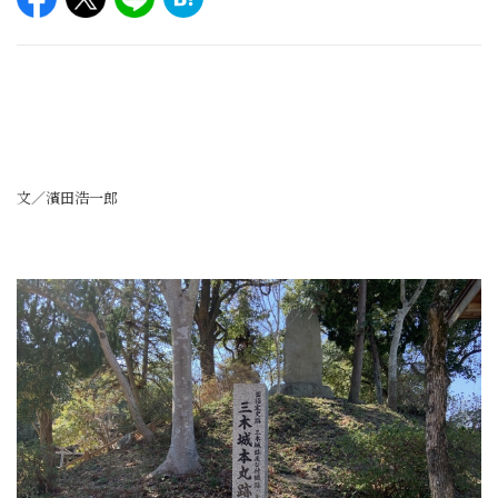
文／濱田浩一郎