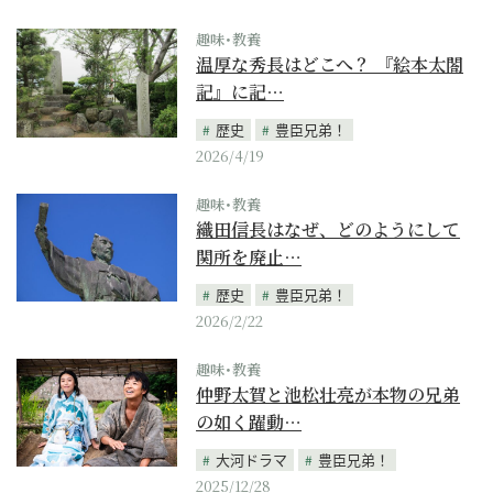
趣味･教養
温厚な秀長はどこへ？ 『絵本太閤
記』に記…
歴史
豊臣兄弟！
2026/4/19
趣味･教養
織田信長はなぜ、どのようにして
関所を廃止…
歴史
豊臣兄弟！
2026/2/22
趣味･教養
仲野太賀と池松壮亮が本物の兄弟
の如く躍動…
大河ドラマ
豊臣兄弟！
2025/12/28