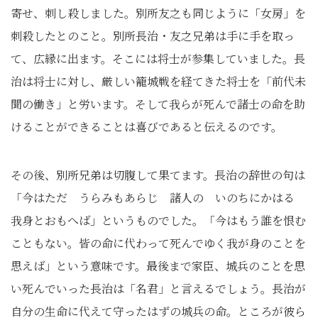
寄せ、刺し殺しました。別所友之も同じように「女房」を
刺殺したとのこと。別所長治・友之兄弟は手に手を取っ
て、広縁に出ます。そこには将士が参集していました。長
治は将士に対し、厳しい籠城戦を経てきた将士を「前代未
聞の働き」と労います。そして我らが死んで諸士の命を助
けることができることは喜びであると伝えるのです。
その後、別所兄弟は切腹して果てます。長治の辞世の句は
「今はただ うらみもあらじ 諸人の いのちにかはる
我身とおもへば」というものでした。「今はもう誰を恨む
こともない。皆の命に代わって死んでゆく我が身のことを
思えば」という意味です。最後まで家臣、城兵のことを思
い死んでいった長治は「名君」と言えるでしょう。長治が
自分の生命に代えて守ったはずの城兵の命。ところが彼ら