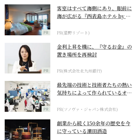
客室はすべて海側にあり、眼前に
海が広がる『西表島ホテル by 星
野リゾート』
PR
PR(星野リゾート)
金利上昇を機に、『守るお金』の
置き場所を再検討
PR
PR(株式会社北九州銀行)
最先端の技術と技術者たちの熱い
気持ちによって作られているオー
ダーメイド補聴器
PR
PR(ソノヴァ・ジャパン株式会社)
創業から続く150余年の歴史を今
に守っている濵田酒造