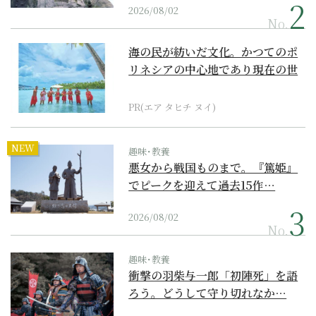
2026/08/02
No.
海の民が紡いだ文化。かつてのポ
リネシアの中心地であり現在の世
界遺産からみえてくる...
PR(エア タヒチ ヌイ)
NEW
趣味･教養
悪女から戦国ものまで。『篤姫』
でピークを迎えて過去15作…
2026/08/02
No.
趣味･教養
衝撃の羽柴与一郎「初陣死」を語
ろう。どうして守り切れなか…