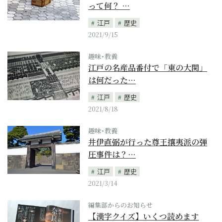
って何？ …
江戸
歴史
2021/9/15
趣味･教養
江戸の名産品番付で「東の大関」
は何だった…
江戸
歴史
2021/8/18
趣味･教養
井伊直弼が行った尊王攘夷派の弾
圧事件は？…
江戸
歴史
2021/3/14
編集部からのお知らせ
【漢字クイズ】いくつ読めます