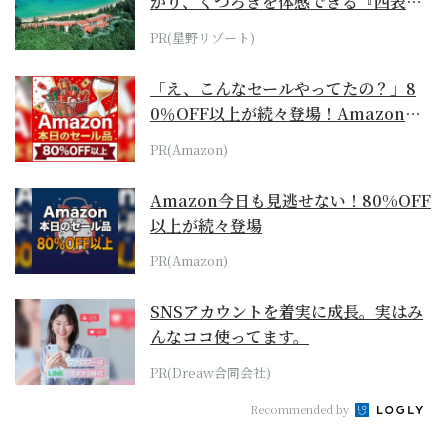
がり、くつろぎを体感できる『西表島
ホテル by...
PR(星野リゾート)
「え、こんなセールやってたの？」8
0％OFF以上が続々登場！Amazonの
本気が...
PR(Amazon)
Amazon今日も見逃せない！80%OFF
以上が続々登場
PR(Amazon)
SNSアカウントを着実に成長。実はみ
んなココ使ってます。
PR(Dreaw合同会社)
Recommended by