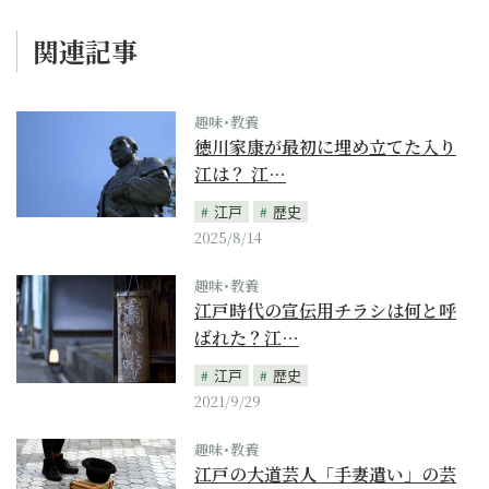
関連記事
趣味･教養
徳川家康が最初に埋め立てた入り
江は？ 江…
江戸
歴史
2025/8/14
趣味･教養
江戸時代の宣伝用チラシは何と呼
ばれた？江…
江戸
歴史
2021/9/29
趣味･教養
江戸の大道芸人「手妻遣い」の芸