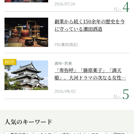
2026/07/26
No.
創業から続く150余年の歴史を今
に守っている濵田酒造
PR(濵田酒造)
NEW
趣味･教養
「卑弥呼」「藤原薬子」「満天
姫」。大河ドラマの次なる女性…
2026/08/02
No.
人気のキーワード