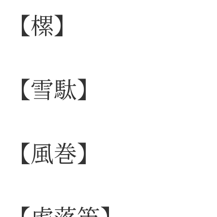
【樏】
【雪駄】
【風巻】
【虎落笛】