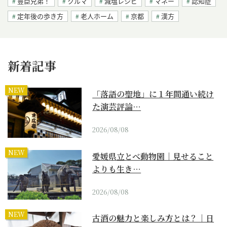
豊臣兄弟！
クルマ
減塩レシピ
マネー
認知症
定年後の歩き方
老人ホーム
京都
漢方
新着記事
NEW
「落語の聖地」に１年間通い続け
た演芸評論…
2026/08/08
NEW
愛媛県立とべ動物園｜見せること
よりも生き…
2026/08/08
NEW
古酒の魅力と楽しみ方とは？｜日