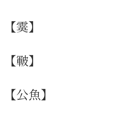
【霙】
【皸】
【公魚】