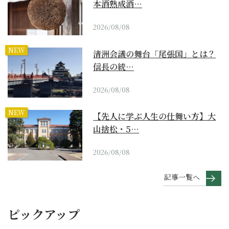
本酒熟成酒…
2026/08/08
NEW
清洲会議の舞台「尾張国」とは？
信長の統…
2026/08/08
NEW
【先人に学ぶ人生の仕舞い方】大
山捨松・5…
2026/08/08
記事一覧へ
ピックアップ