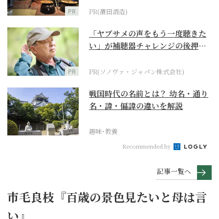
PR
PR(濵田酒造)
「ヤブサメの声をもう一度聴きた
い」が補聴器チャレンジの後押し
に
PR
PR(ソノヴァ・ジャパン株式会社)
戦国時代の名前とは？ 幼名・通り
名・諱・偏諱の違いを解説
趣味･教養
Recommended by
記事一覧へ
市毛良枝『百歳の景色見たいと母は言
い』