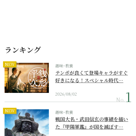
ランキング
NEW
趣味･教養
テンポが良くて登場キャラがすぐ
好きになる！スペシャル時代…
2026/08/02
No.
NEW
趣味･教養
戦国大名・武田信玄の事績を描い
た『甲陽軍鑑』が国を滅ぼす…