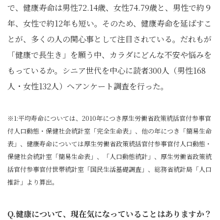
で、健康寿命は男性72.14歳、女性74.79歳と、男性で約９
年、女性で約12年も短い。そのため、健康寿命を延ばすこ
とが、多くの人の関心事として注目されている。だれもが
「健康で長生き」を願う中、カラダにどんな不安や悩みを
もっているか。シニア世代を中心に読者300人（男性168
人・女性132人）へアンケート調査を行った。
※1:平均寿命については、2010年につき厚生労働省政策統括官付参事官
付人口動態・保健社会統計室「完全生命表」、他の年につき「簡易生命
表」、健康寿命については厚生労働省政策統括官付参事官付人口動態・
保健社会統計室「簡易生命表」、「人口動態統計」、厚生労働省政策統
括官付参事官付世帯統計室「国民生活基礎調査」、総務省統計局「人口
推計」より算出。
Q.健康について、現在気になっていることはありますか？