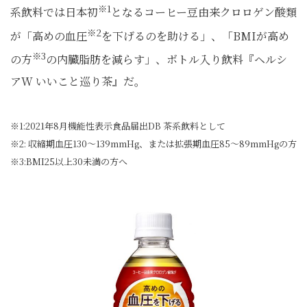
※1
系飲料では日本初
となるコーヒー豆由来クロロゲン酸類
※2
が「高めの血圧
を下げるのを助ける」、「BMIが高め
※3
の方
の内臓脂肪を減らす」、ボトル入り飲料『ヘルシ
アW いいこと巡り茶』だ。
※1:2021年8月機能性表示食品届出DB 茶系飲料として
※2: 収縮期血圧130～139mmHg、または拡張期血圧85～89mmHgの方
※3:BMI25以上30未満の方へ