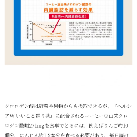
クロロゲン酸は野菜や果物からも摂取できるが、『ヘルシ
アW いいこと巡り茶』に配合されるコーヒー豆由来クロ
ロゲン酸類271mgを食事でとるには、例えばりんご約10
個分、にんじん約1.5本分を食べる必要があり、毎日続け