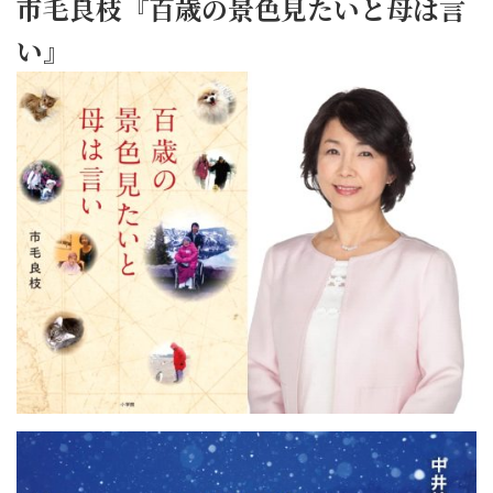
市毛良枝『百歳の景色見たいと母は言
い』