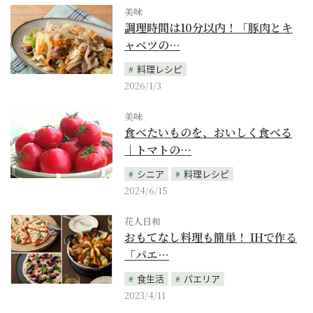
美味
調理時間は10分以内！「豚肉とキ
ャベツの…
料理レシピ
2026/1/3
美味
食べたいものを、おいしく食べる
｜トマトの…
シニア
料理レシピ
2024/6/15
花人日和
おもてなし料理も簡単！ IHで作る
「パエ…
食生活
パエリア
2023/4/11