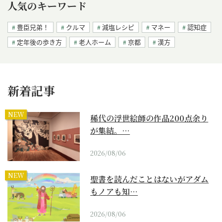
人気のキーワード
豊臣兄弟！
クルマ
減塩レシピ
マネー
認知症
定年後の歩き方
老人ホーム
京都
漢方
新着記事
NEW
稀代の浮世絵師の作品200点余り
が集結。…
2026/08/06
NEW
聖書を読んだことはないがアダム
もノアも知…
2026/08/06