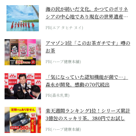
海の民が紡いだ文化。かつてのポリネ
シアの中心地であり現在の世界遺産か
らみえてくる...
PR(エア タヒチ ヌイ)
アマゾン1位「このお茶ガチです」噂の
お茶
PR(ハーブ健康本舗)
「気になっていた認知機能が菌で…」
森永が開発。感動の70代続出
PR(森永乳業)
楽天週間ランキング1位！シリーズ累計
3億包のスッキリ茶。380円でお試し
PR(ハーブ健康本舗)