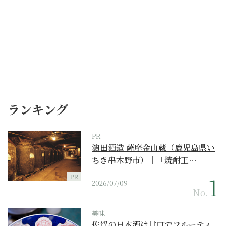
ランキング
PR
濵田酒造 薩摩金山蔵（鹿児島県い
ちき串木野市）｜「焼酎王…
PR
2026/07/09
No.
美味
佐賀の日本酒は甘口でフルーティ