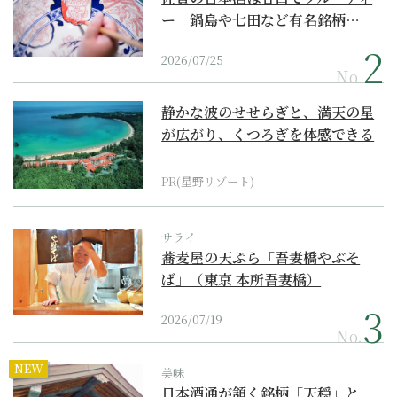
ー｜鍋島や七田など有名銘柄…
2026/07/25
No.
静かな波のせせらぎと、満天の星
が広がり、くつろぎを体感できる
『西表島ホテル by...
PR(星野リゾート)
サライ
蕎麦屋の天ぷら「吾妻橋やぶそ
ば」（東京 本所吾妻橋）
2026/07/19
No.
NEW
美味
日本酒通が頷く銘柄「天穏」と