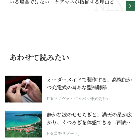
いる場合ではない」ケアマネが指摘する理由と
は？【親の終の棲家をどう選ぶ？】
あわせて読みたい
オーダーメイドで製作する、高機能か
つ充電式の耳あな型補聴器
PR(ソノヴァ・ジャパン株式会社)
静かな波のせせらぎと、満天の星が広
がり、くつろぎを体感できる『西表島
ホテル by...
PR(星野リゾート)