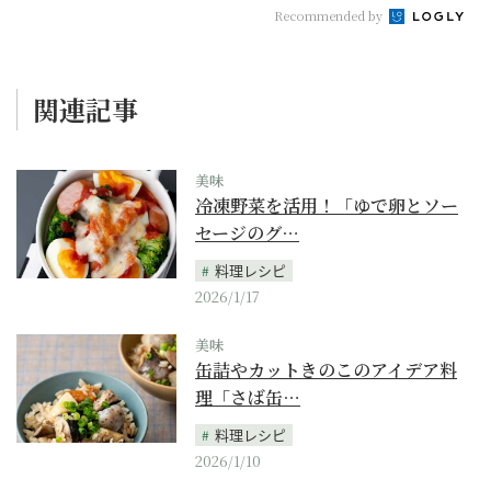
Recommended by
関連記事
美味
冷凍野菜を活用！「ゆで卵とソー
セージのグ…
料理レシピ
2026/1/17
美味
缶詰やカットきのこのアイデア料
理「さば缶…
料理レシピ
2026/1/10