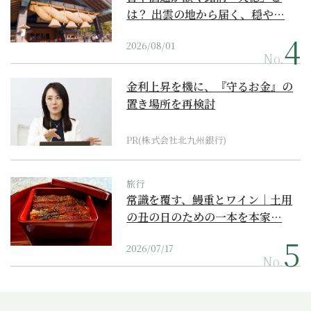
は？ 出雲の地から届く、穏や…
2026/08/01
No.
金利上昇を機に、『守るお金』の
置き場所を再検討
PR(株式会社北九州銀行)
旅行
常識を覆す、鰻重とワイン｜土用
の丑の日のための一本を本家…
2026/07/17
No.