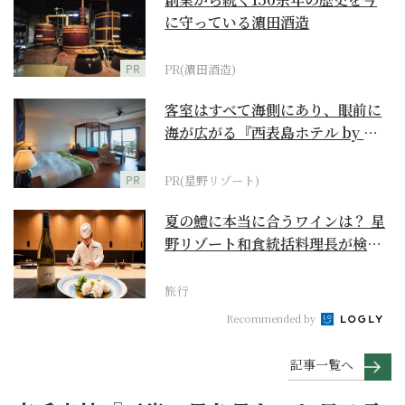
に守っている濵田酒造
PR
PR(濵田酒造)
客室はすべて海側にあり、眼前に
海が広がる『西表島ホテル by 星
野リゾート』
PR
PR(星野リゾート)
夏の鱧に本当に合うワインは？ 星
野リゾート和食統括料理長が検証
【ワイン×和食 至...
旅行
Recommended by
記事一覧へ