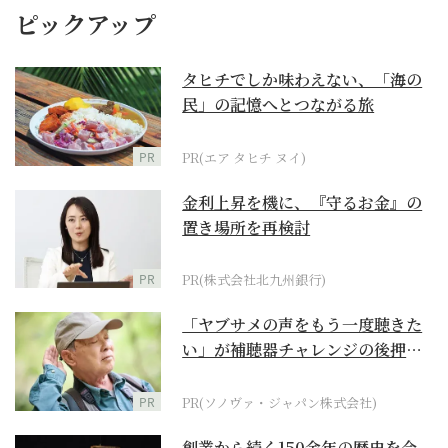
ピックアップ
タヒチでしか味わえない、「海の
民」の記憶へとつながる旅
PR
PR(エア タヒチ ヌイ)
金利上昇を機に、『守るお金』の
置き場所を再検討
PR
PR(株式会社北九州銀行)
「ヤブサメの声をもう一度聴きた
い」が補聴器チャレンジの後押し
に
PR
PR(ソノヴァ・ジャパン株式会社)
創業から続く150余年の歴史を今