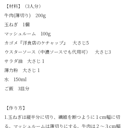
【材料】（3人分）
牛肉(薄切り) 200g
玉ねぎ 1個
マッシュルーム 100g
カゴメ『洋食店のケチャップ』 大さじ5
ウスターソース（中濃ソースでも代用可） 大さじ3
サラダ油 大さじ 1
薄力粉 大さじ 1
水 150ml
ご飯 3皿分
【作り方】
1.玉ねぎは縦半分に切り、繊維を断つように１cm幅に切
る。マッシュルームは薄切りにする。牛肉は２～３cm幅