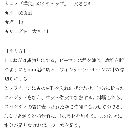
カゴメ『洋食店のケチャップ』 大さじ8
★水 650ml
★塩 1g
★サラダ油 大さじ1
【作り方】
1.玉ねぎは薄切りにする。ピーマンは種を除き、繊維を断
つように５mm幅に切る。ウインナーソーセージは斜め薄
切りにする。
2.フライパンに★の材料を入れ混ぜ合わせ、半分に折った
スパゲティを加え、中火～強火で加熱する。沸騰したら、
スパゲティの袋に表示されたゆで時間に合わせてゆでる。
3.ゆであがる2～3分前に、1の具材を加える。このときに
水分が足りなければ、少し水を足す。