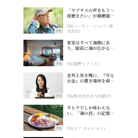
「ヤブサメの声をもう一
度聴きたい」が補聴器チ
ャレンジの後押しに
PR(ソノヴァ・ジャパン株
PR
式会社)
客室はすべて海側にあ
り、眼前に海が広がる
『西表島ホテル by 星野
リゾート』
PR
PR(星野リゾート)
金利上昇を機に、『守る
お金』の置き場所を再検
討
PR
PR(株式会社北九州銀行)
タヒチでしか味わえな
い、「海の民」の記憶へ
とつながる旅
PR
PR(エア タヒチ ヌイ)