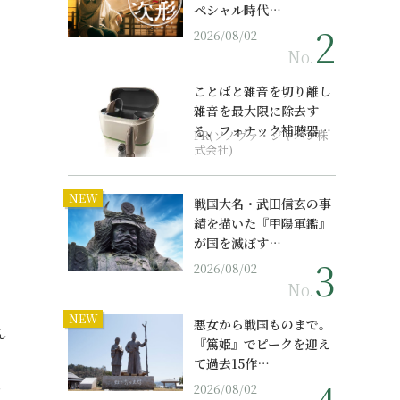
ペシャル時代…
2026/08/02
No.
ことばと雑音を切り離し
雑音を最大限に除去す
る、フォナック補聴器の
PR(ソノヴァ・ジャパン株
最上位モデル
式会社)
NEW
戦国大名・武田信玄の事
績を描いた『甲陽軍鑑』
が国を滅ぼす…
2026/08/02
No.
NEW
悪女から戦国ものまで。
ん
『篤姫』でピークを迎え
て過去15作…
ケ
2026/08/02