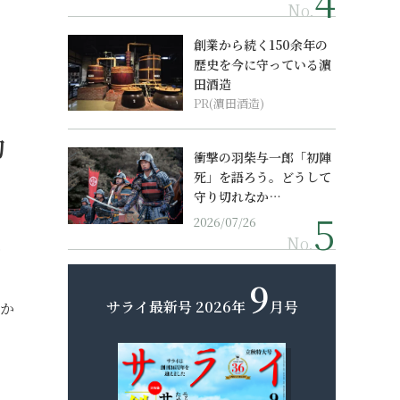
No.
創業から続く150余年の
歴史を今に守っている濵
田酒造
PR(濵田酒造)
約
衝撃の羽柴与一郎「初陣
死」を語ろう。どうして
守り切れなか…
2026/07/26
No.
資
9
サライ最新号
2026年
月号
きか