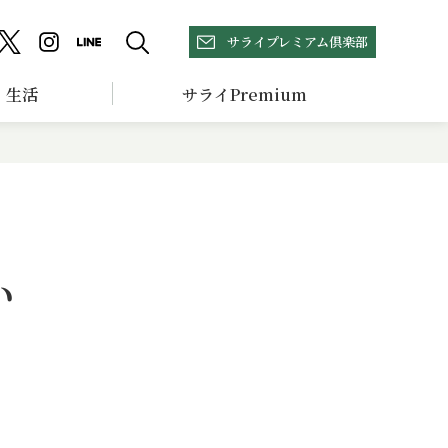
サライプレミアム倶楽部
生活
サライPremium
い
」