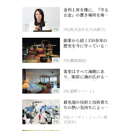
金利上昇を機に、『守る
お金』の置き場所を再検
討
PR
PR(株式会社北九州銀行)
創業から続く150余年の
歴史を今に守っている濵
田酒造
PR
PR(濵田酒造)
客室はすべて海側にあ
り、眼前に海が広がる
『西表島ホテル by 星野
リゾート』
PR
PR(星野リゾート)
最先端の技術と技術者た
ちの熱い気持ちによって
作られているオーダーメ
PR(ソノヴァ・ジャパン株
イド補聴器
PR
式会社)