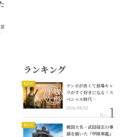
た
に提
…
ランキング
NEW
テンポが良くて登場キャ
ラがすぐ好きになる！ス
ペシャル時代…
2026/08/02
No.
NEW
戦国大名・武田信玄の事
績を描いた『甲陽軍鑑』