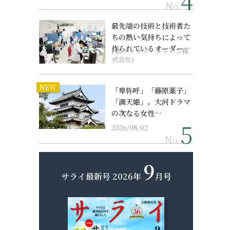
No.
最先端の技術と技術者た
ちの熱い気持ちによって
作られているオーダーメ
PR(ソノヴァ・ジャパン株
イド補聴器
式会社)
NEW
「卑弥呼」「藤原薬子」
「満天姫」。大河ドラマ
の次なる女性…
2026/08/02
No.
9
サライ最新号
2026年
月号