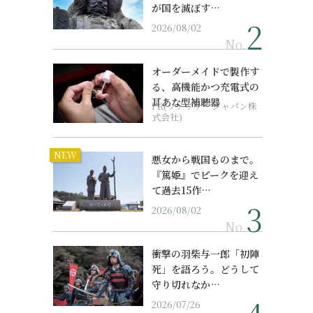
が国を滅ぼす…
2026/08/02
No.
オーダーメイドで製作す
る、高機能かつ充電式の
耳あな型補聴器
PR(ソノヴァ・ジャパン株
式会社)
NEW
悪女から戦国ものまで。
『篤姫』でピークを迎え
て過去15作…
2026/08/02
No.
衝撃の羽柴与一郎「初陣
死」を語ろう。どうして
守り切れなか…
2026/07/26