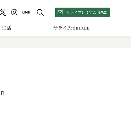
サライプレミアム倶楽部
生活
サライPremium
件