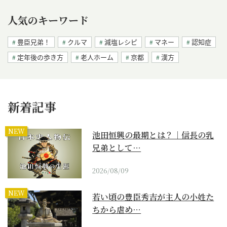
人気のキーワード
豊臣兄弟！
クルマ
減塩レシピ
マネー
認知症
定年後の歩き方
老人ホーム
京都
漢方
新着記事
NEW
池田恒興の最期とは？｜信長の乳
兄弟として…
2026/08/09
NEW
若い頃の豊臣秀吉が主人の小姓た
ちから虐め…