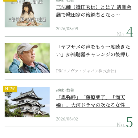
三法師（織田秀信）とは？ 清洲会
議で織田家の後継者となっ…
2026/08/09
No.
「ヤブサメの声をもう一度聴きた
い」が補聴器チャレンジの後押し
に
PR(ソノヴァ・ジャパン株式会社)
NEW
趣味･教養
「卑弥呼」「藤原薬子」「満天
姫」。大河ドラマの次なる女性…
2026/08/02
No.