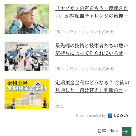
「ヤブサメの声をもう一度聴きた
い」が補聴器チャレンジの後押し
に
PR
PR(ソノヴァ・ジャパン株式会社)
最先端の技術と技術者たちの熱い
気持ちによって作られているオー
ダーメイド補聴器
PR
PR(ソノヴァ・ジャパン株式会社)
定期預金金利はどうなる？ 今後の
見通しと「預け替え」判断のコツ
【お金の学校】
生活
Recommended by
記事一覧へ