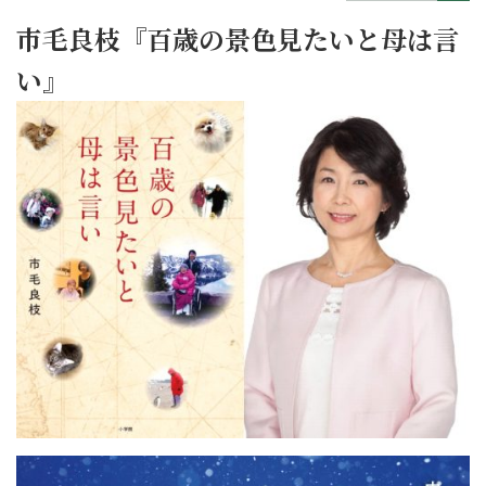
市毛良枝『百歳の景色見たいと母は言
い』