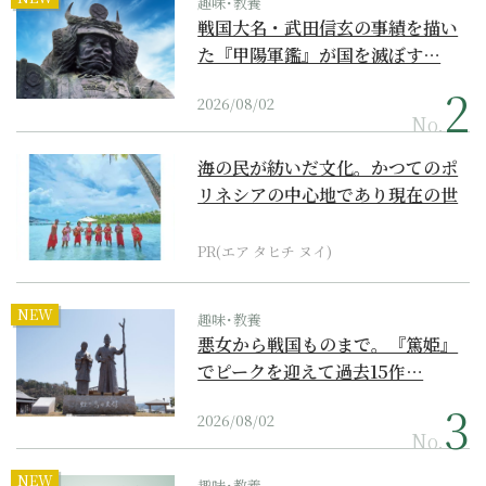
趣味･教養
戦国大名・武田信玄の事績を描い
た『甲陽軍鑑』が国を滅ぼす…
2026/08/02
No.
海の民が紡いだ文化。かつてのポ
リネシアの中心地であり現在の世
界遺産からみえてくる...
PR(エア タヒチ ヌイ)
NEW
趣味･教養
悪女から戦国ものまで。『篤姫』
でピークを迎えて過去15作…
2026/08/02
No.
NEW
趣味･教養