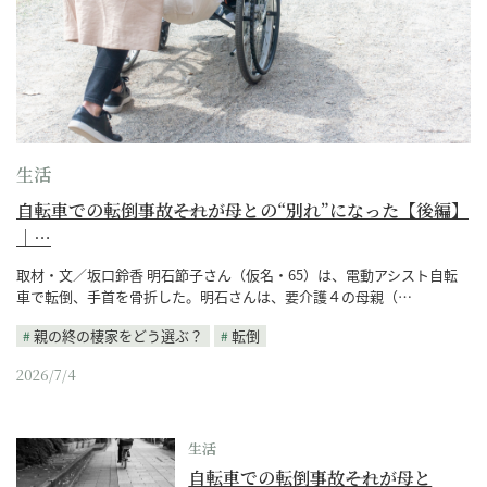
生活
自転車での転倒事故――それが母との“別れ”になった【後編】
｜…
取材・文／坂口鈴香 明石節子さん（仮名・65）は、電動アシスト自転
車で転倒、手首を骨折した。明石さんは、要介護４の母親（…
親の終の棲家をどう選ぶ？
転倒
2026/7/4
生活
自転車での転倒事故――それが母と