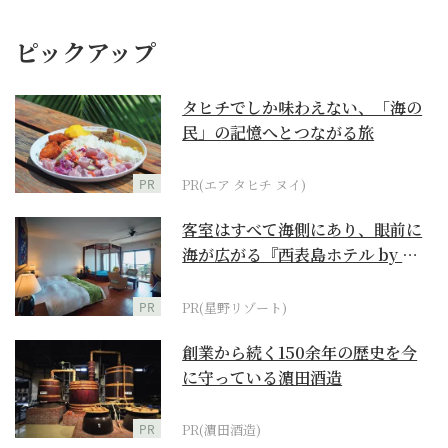
ピックアップ
タヒチでしか味わえない、「海の
民」の記憶へとつながる旅
PR
PR(エア タヒチ ヌイ)
客室はすべて海側にあり、眼前に
海が広がる『西表島ホテル by 星
野リゾート』
PR
PR(星野リゾート)
創業から続く150余年の歴史を今
に守っている濵田酒造
PR
PR(濵田酒造)