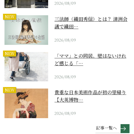
2026/08/09
NEW
三法師（織田秀信）とは？ 清洲会
議で織田…
2026/08/09
NEW
「ママ」との同居。壁はないけれ
ど感じる「…
2026/08/09
NEW
貴重な日本美術作品が初の里帰り
【大英博物…
2026/08/09
記事一覧へ