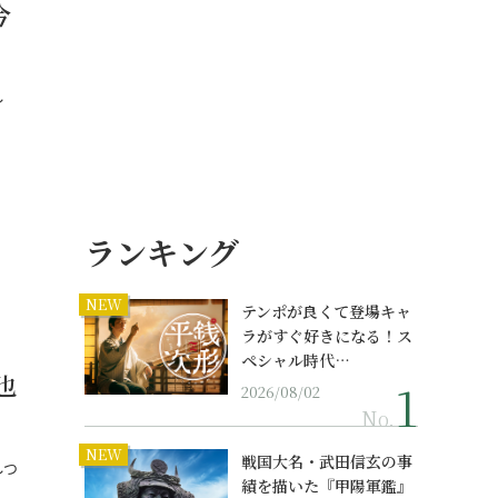
今
し
ランキング
NEW
テンポが良くて登場キャ
ラがすぐ好きになる！ス
ペシャル時代…
也
2026/08/02
No.
NEW
戦国大名・武田信玄の事
しつ
績を描いた『甲陽軍鑑』