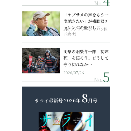
No.
「ヤブサメの声をもう一
度聴きたい」が補聴器チ
ャレンジの後押しに
PR(ソノヴァ・ジャパン株
式会社)
衝撃の羽柴与一郎「初陣
死」を語ろう。どうして
守り切れなか…
2026/07/26
No.
8
サライ最新号
2026年
月号