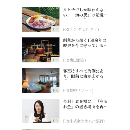
タヒチでしか味わえな
い、「海の民」の記憶へ
とつながる旅
PR
PR(エア タヒチ ヌイ)
創業から続く150余年の
歴史を今に守っている濵
田酒造
PR
PR(濵田酒造)
客室はすべて海側にあ
り、眼前に海が広がる
『西表島ホテル by 星野
リゾート』
PR
PR(星野リゾート)
金利上昇を機に、『守る
お金』の置き場所を再検
討
PR
PR(株式会社北九州銀行)