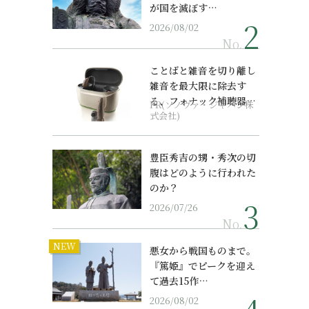
が国を滅ぼす…
2026/08/02
No.
ことばと雑音を切り離し
雑音を最大限に除去す
る、フォナック補聴器の
PR(ソノヴァ・ジャパン株
最上位モデル
式会社)
豊臣秀吉の甥・秀次の切
腹はどのように行われた
のか？
2026/07/26
No.
NEW
悪女から戦国ものまで。
『篤姫』でピークを迎え
て過去15作…
2026/08/02