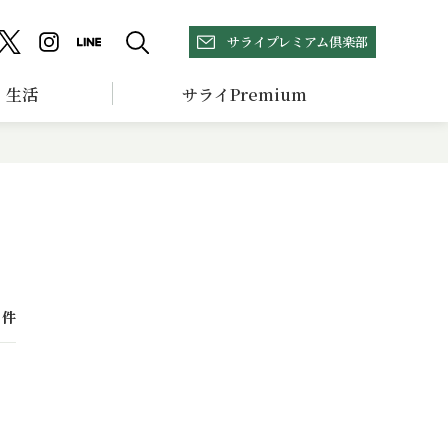
サライプレミアム倶楽部
生活
サライPremium
件