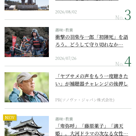
2026/08/02
No.
趣味･教養
衝撃の羽柴与一郎「初陣死」を語
ろう。どうして守り切れなか…
2026/07/26
No.
「ヤブサメの声をもう一度聴きた
い」が補聴器チャレンジの後押し
に
PR(ソノヴァ・ジャパン株式会社)
NEW
趣味･教養
「卑弥呼」「藤原薬子」「満天
姫」。大河ドラマの次なる女性…