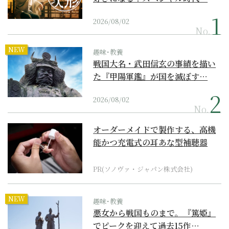
2026/08/02
No.
NEW
趣味･教養
戦国大名・武田信玄の事績を描い
た『甲陽軍鑑』が国を滅ぼす…
2026/08/02
No.
オーダーメイドで製作する、高機
能かつ充電式の耳あな型補聴器
PR(ソノヴァ・ジャパン株式会社)
NEW
趣味･教養
悪女から戦国ものまで。『篤姫』
でピークを迎えて過去15作…