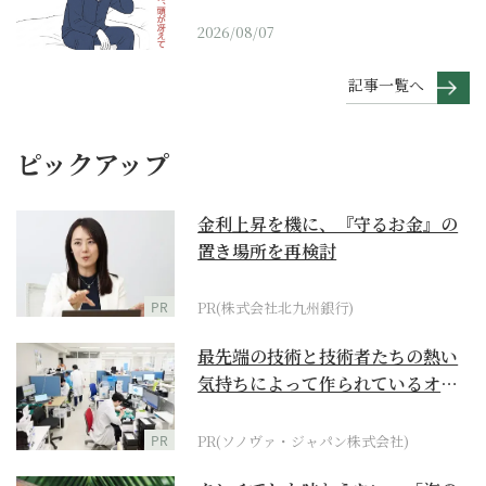
2026/08/07
記事一覧へ
ピックアップ
金利上昇を機に、『守るお金』の
置き場所を再検討
PR
PR(株式会社北九州銀行)
最先端の技術と技術者たちの熱い
気持ちによって作られているオー
ダーメイド補聴器
PR
PR(ソノヴァ・ジャパン株式会社)