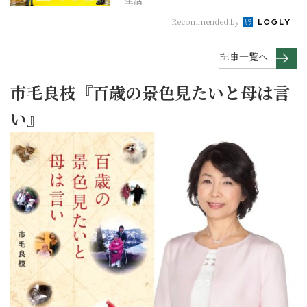
生活
Recommended by
記事一覧へ
市毛良枝『百歳の景色見たいと母は言
い』