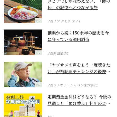
タヒチでしか味わえない、「海の
民」の記憶へとつながる旅
PR
PR(エア タヒチ ヌイ)
創業から続く150余年の歴史を今
に守っている濵田酒造
PR
PR(濵田酒造)
「ヤブサメの声をもう一度聴きた
い」が補聴器チャレンジの後押し
に
PR
PR(ソノヴァ・ジャパン株式会社)
定期預金金利はどうなる？ 今後の
見通しと「預け替え」判断のコツ
【お金の学校】