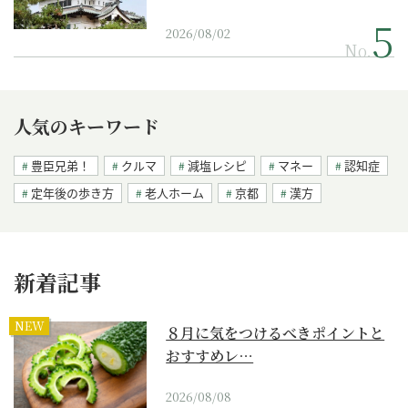
2026/08/02
No.
人気のキーワード
豊臣兄弟！
クルマ
減塩レシピ
マネー
認知症
定年後の歩き方
老人ホーム
京都
漢方
新着記事
NEW
８月に気をつけるべきポイントと
おすすめレ…
2026/08/08