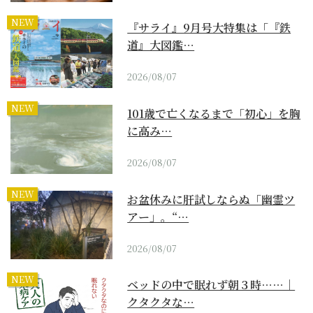
NEW
『サライ』9月号大特集は「『鉄
道』大図鑑…
2026/08/07
NEW
101歳で亡くなるまで「初心」を胸
に高み…
2026/08/07
NEW
お盆休みに肝試しならぬ「幽霊ツ
アー」。“…
2026/08/07
NEW
ベッドの中で眠れず朝３時……｜
クタクタな…