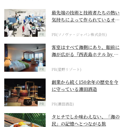
最先端の技術と技術者たちの熱い
気持ちによって作られているオー
ダーメイド補聴器
PR
PR(ソノヴァ・ジャパン株式会社)
客室はすべて海側にあり、眼前に
海が広がる『西表島ホテル by 星
野リゾート』
PR
PR(星野リゾート)
創業から続く150余年の歴史を今
に守っている濵田酒造
PR
PR(濵田酒造)
タヒチでしか味わえない、「海の
民」の記憶へとつながる旅