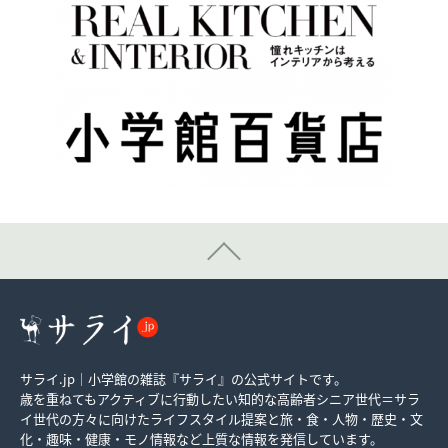
サライ.jp｜小学館の雑誌『サライ』の公式サイトです。
歳を重ねてもアクティブに行動したい知的な高齢者シニア世代＝サラ
イ世代の方々に向けたライフスタイル提案と旅・食・人物・歴史・文
化・趣味・健康・モノ情報など上質な情報を発信しています。