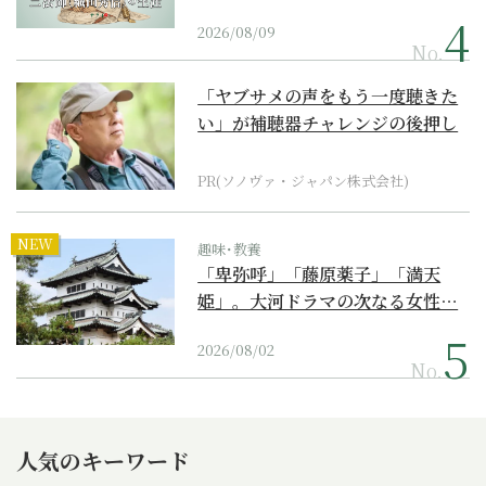
2026/08/09
No.
「ヤブサメの声をもう一度聴きた
い」が補聴器チャレンジの後押し
に
PR(ソノヴァ・ジャパン株式会社)
NEW
趣味･教養
「卑弥呼」「藤原薬子」「満天
姫」。大河ドラマの次なる女性…
2026/08/02
No.
人気のキーワード