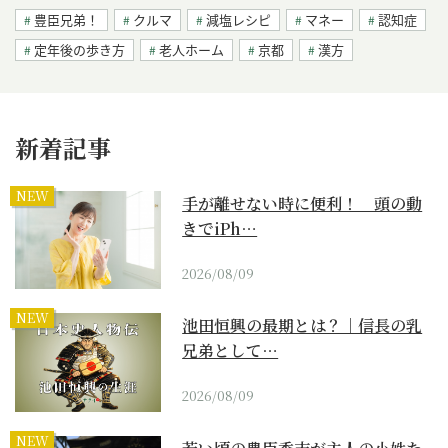
豊臣兄弟！
クルマ
減塩レシピ
マネー
認知症
定年後の歩き方
老人ホーム
京都
漢方
新着記事
NEW
手が離せない時に便利！ 頭の動
きでiPh…
2026/08/09
NEW
池田恒興の最期とは？｜信長の乳
兄弟として…
2026/08/09
NEW