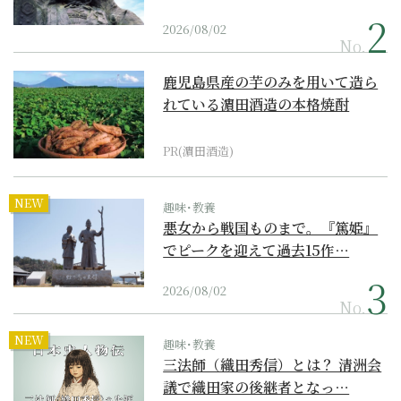
2026/08/02
No.
鹿児島県産の芋のみを用いて造ら
れている濵田酒造の本格焼酎
PR(濵田酒造)
NEW
趣味･教養
悪女から戦国ものまで。『篤姫』
でピークを迎えて過去15作…
2026/08/02
No.
NEW
趣味･教養
三法師（織田秀信）とは？ 清洲会
議で織田家の後継者となっ…