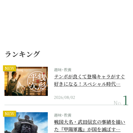
ランキング
NEW
趣味･教養
テンポが良くて登場キャラがすぐ
好きになる！スペシャル時代…
2026/08/02
No.
NEW
趣味･教養
戦国大名・武田信玄の事績を描い
た『甲陽軍鑑』が国を滅ぼす…