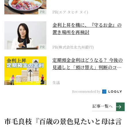
PR
PR(エア タヒチ ヌイ)
金利上昇を機に、『守るお金』の
置き場所を再検討
PR
PR(株式会社北九州銀行)
定期預金金利はどうなる？ 今後の
見通しと「預け替え」判断のコツ
【お金の学校】
生活
Recommended by
記事一覧へ
市毛良枝『百歳の景色見たいと母は言