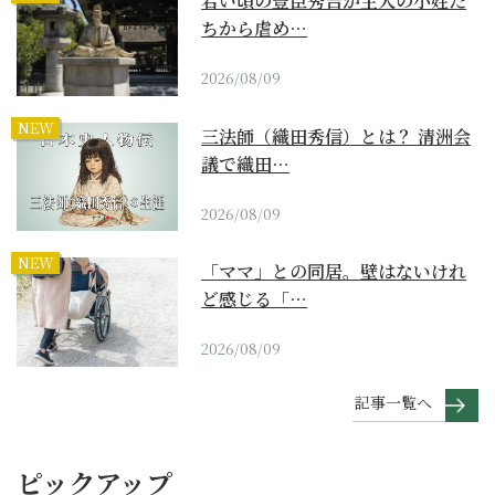
若い頃の豊臣秀吉が主人の小姓た
ちから虐め…
2026/08/09
NEW
三法師（織田秀信）とは？ 清洲会
議で織田…
2026/08/09
NEW
「ママ」との同居。壁はないけれ
ど感じる「…
2026/08/09
記事一覧へ
ピックアップ