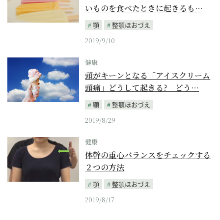
いものを食べたときに起きるも…
顎
整顎ほおづえ
2019/9/10
健康
頭がキーンとなる「アイスクリーム
頭痛」どうして起きる? どう…
顎
整顎ほおづえ
2019/8/29
健康
体幹の重心バランスをチェックする
２つの方法
顎
整顎ほおづえ
2019/8/17