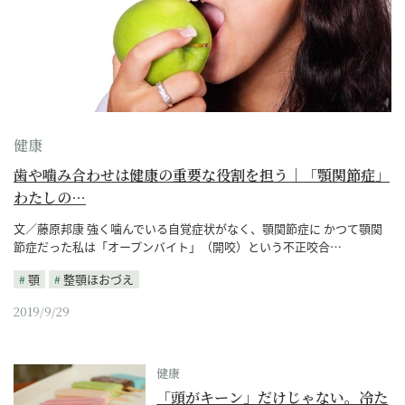
健康
歯や噛み合わせは健康の重要な役割を担う｜「顎関節症」
わたしの…
文／藤原邦康 強く噛んでいる自覚症状がなく、顎関節症に かつて顎関
節症だった私は「オープンバイト」（開咬）という不正咬合…
顎
整顎ほおづえ
2019/9/29
健康
「頭がキーン」だけじゃない。冷た