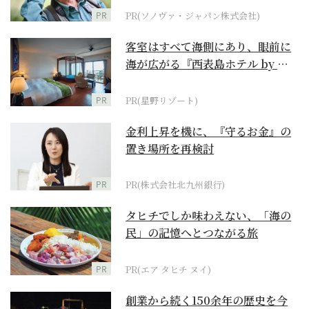
PR
PR(ソノヴァ・ジャパン株式会社)
客室はすべて海側にあり、眼前に
海が広がる『西表島ホテル by 星
野リゾート』
PR
PR(星野リゾート)
金利上昇を機に、『守るお金』の
置き場所を再検討
PR
PR(株式会社北九州銀行)
タヒチでしか味わえない、「海の
民」の記憶へとつながる旅
PR
PR(エア タヒチ ヌイ)
創業から続く150余年の歴史を今