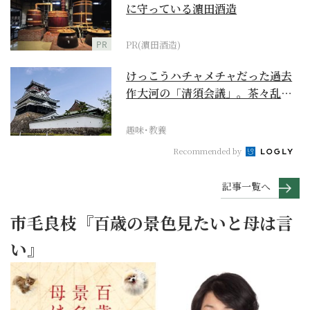
に守っている濵田酒造
PR
PR(濵田酒造)
けっこうハチャメチャだった過去
作大河の「清須会議」。茶々乱
入、お市が三法師と登場...
趣味･教養
Recommended by
記事一覧へ
市毛良枝『百歳の景色見たいと母は言
い』