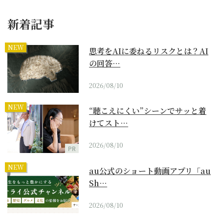
新着記事
NEW
思考をAIに委ねるリスクとは？AI
の回答…
2026/08/10
NEW
“聴こえにくい”シーンでサッと着
けてスト…
2026/08/10
PR
NEW
au公式のショート動画アプリ「au
Sh…
2026/08/10