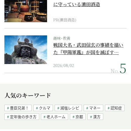
に守っている濵田酒造
PR(濵田酒造)
趣味･教養
戦国大名・武田信玄の事績を描い
た『甲陽軍鑑』が国を滅ぼす…
2026/08/02
No.
人気のキーワード
豊臣兄弟！
クルマ
減塩レシピ
マネー
認知症
定年後の歩き方
老人ホーム
京都
漢方