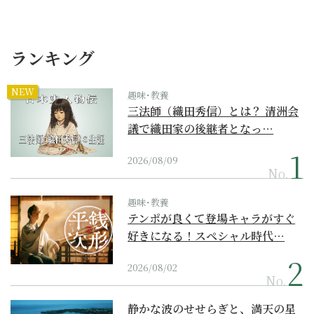
ランキング
NEW
趣味･教養
三法師（織田秀信）とは？ 清洲会
議で織田家の後継者となっ…
2026/08/09
No.
趣味･教養
テンポが良くて登場キャラがすぐ
好きになる！スペシャル時代…
2026/08/02
No.
静かな波のせせらぎと、満天の星