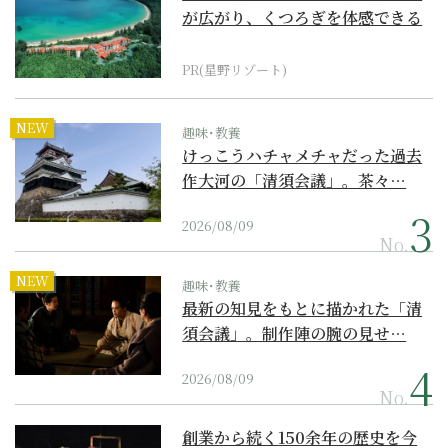
が広がり、くつろぎを体感できる
『西表島ホテル by...
PR(星野リゾート)
NEW
趣味･教養
けっこうハチャメチャだった過去
作大河の「清須会議」。茶々…
2026/08/09
No.
NEW
趣味･教養
最新の知見をもとに描かれた「清
須会議」。制作陣の腕の見せ…
2026/08/09
No.
創業から続く150余年の歴史を今