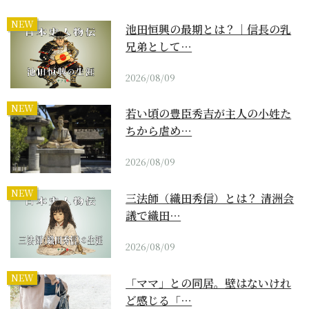
NEW
池田恒興の最期とは？｜信長の乳
兄弟として…
2026/08/09
NEW
若い頃の豊臣秀吉が主人の小姓た
ちから虐め…
2026/08/09
NEW
三法師（織田秀信）とは？ 清洲会
議で織田…
2026/08/09
NEW
「ママ」との同居。壁はないけれ
ど感じる「…