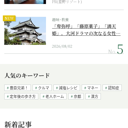
PR(星野リゾート)
NEW
趣味･教養
「卑弥呼」「藤原薬子」「満天
姫」。大河ドラマの次なる女性…
2026/08/02
No.
人気のキーワード
豊臣兄弟！
クルマ
減塩レシピ
マネー
認知症
定年後の歩き方
老人ホーム
京都
漢方
新着記事