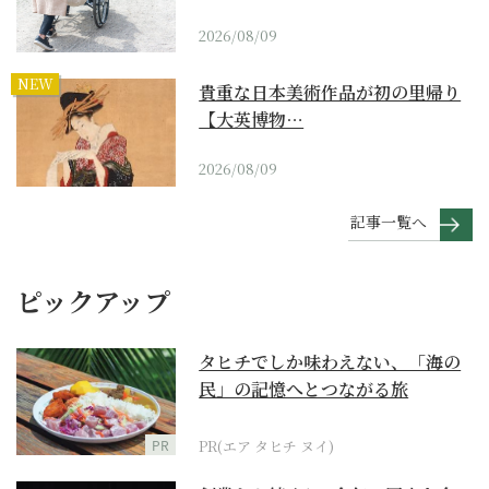
2026/08/09
NEW
貴重な日本美術作品が初の里帰り
【大英博物…
2026/08/09
記事一覧へ
ピックアップ
タヒチでしか味わえない、「海の
民」の記憶へとつながる旅
PR
PR(エア タヒチ ヌイ)