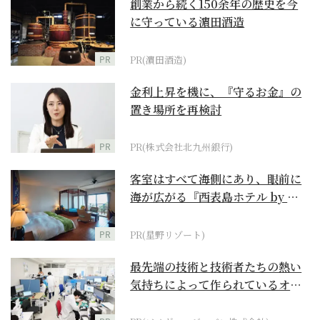
創業から続く150余年の歴史を今
に守っている濵田酒造
PR
PR(濵田酒造)
金利上昇を機に、『守るお金』の
置き場所を再検討
PR
PR(株式会社北九州銀行)
客室はすべて海側にあり、眼前に
海が広がる『西表島ホテル by 星
野リゾート』
PR
PR(星野リゾート)
最先端の技術と技術者たちの熱い
気持ちによって作られているオー
ダーメイド補聴器