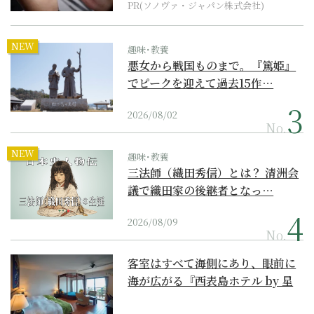
PR(ソノヴァ・ジャパン株式会社)
NEW
趣味･教養
悪女から戦国ものまで。『篤姫』
でピークを迎えて過去15作…
2026/08/02
No.
NEW
趣味･教養
三法師（織田秀信）とは？ 清洲会
議で織田家の後継者となっ…
2026/08/09
No.
客室はすべて海側にあり、眼前に
海が広がる『西表島ホテル by 星
野リゾート』