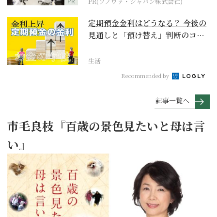
PR
PR(ソノヴァ・ジャパン株式会社)
定期預金金利はどうなる？ 今後の
見通しと「預け替え」判断のコツ
【お金の学校】
生活
Recommended by
記事一覧へ
市毛良枝『百歳の景色見たいと母は言
い』