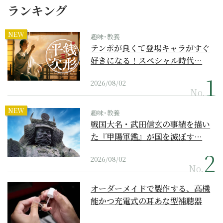
ランキング
NEW
趣味･教養
テンポが良くて登場キャラがすぐ
好きになる！スペシャル時代…
2026/08/02
No.
NEW
趣味･教養
戦国大名・武田信玄の事績を描い
た『甲陽軍鑑』が国を滅ぼす…
2026/08/02
No.
オーダーメイドで製作する、高機
能かつ充電式の耳あな型補聴器