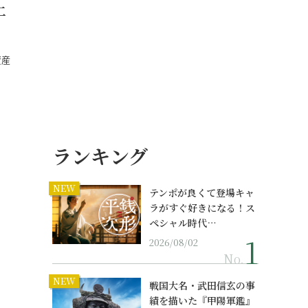
土
資産
ランキング
NEW
テンポが良くて登場キャ
ラがすぐ好きになる！ス
ペシャル時代…
2026/08/02
No.
NEW
戦国大名・武田信玄の事
績を描いた『甲陽軍鑑』