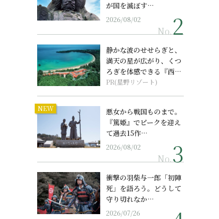
が国を滅ぼす…
2026/08/02
No.
静かな波のせせらぎと、
満天の星が広がり、くつ
ろぎを体感できる『西表
島ホテル by...
PR(星野リゾート)
NEW
悪女から戦国ものまで。
『篤姫』でピークを迎え
て過去15作…
2026/08/02
No.
衝撃の羽柴与一郎「初陣
死」を語ろう。どうして
守り切れなか…
2026/07/26