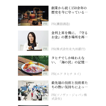
創業から続く150余年の
歴史を今に守っている濵
田酒造
PR
PR(濵田酒造)
金利上昇を機に、『守る
お金』の置き場所を再検
討
PR
PR(株式会社北九州銀行)
タヒチでしか味わえな
い、「海の民」の記憶へ
とつながる旅
PR
PR(エア タヒチ ヌイ)
最先端の技術と技術者た
ちの熱い気持ちによって
作られているオーダーメ
PR(ソノヴァ・ジャパン株
イド補聴器
PR
式会社)