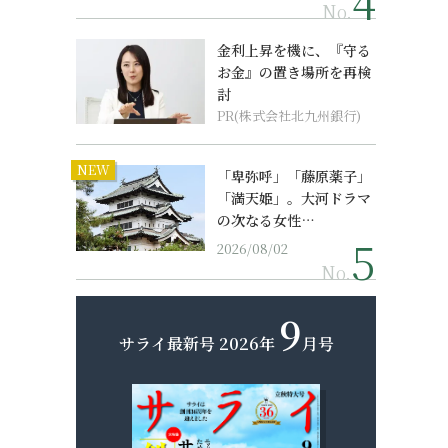
No.
金利上昇を機に、『守る
お金』の置き場所を再検
討
PR(株式会社北九州銀行)
NEW
「卑弥呼」「藤原薬子」
「満天姫」。大河ドラマ
の次なる女性…
2026/08/02
No.
9
サライ最新号
2026年
月号