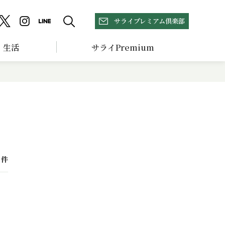
サライプレミアム倶楽部
生活
サライPremium
件