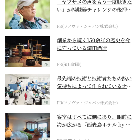
「ヤブサメの声をもう一度聴きた
い」が補聴器チャレンジの後押し
に
PR
PR(ソノヴァ・ジャパン株式会社)
創業から続く150余年の歴史を今
に守っている濵田酒造
PR
PR(濵田酒造)
最先端の技術と技術者たちの熱い
気持ちによって作られているオー
ダーメイド補聴器
PR
PR(ソノヴァ・ジャパン株式会社)
客室はすべて海側にあり、眼前に
海が広がる『西表島ホテル by 星
野リゾート』