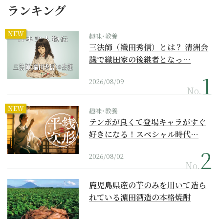
ランキング
NEW
趣味･教養
三法師（織田秀信）とは？ 清洲会
議で織田家の後継者となっ…
2026/08/09
No.
NEW
趣味･教養
テンポが良くて登場キャラがすぐ
好きになる！スペシャル時代…
2026/08/02
No.
鹿児島県産の芋のみを用いて造ら
れている濵田酒造の本格焼酎