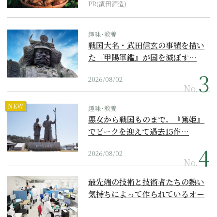
PR(濵田酒造)
趣味･教養
戦国大名・武田信玄の事績を描い
た『甲陽軍鑑』が国を滅ぼす…
2026/08/02
No.
NEW
趣味･教養
悪女から戦国ものまで。『篤姫』
でピークを迎えて過去15作…
2026/08/02
No.
最先端の技術と技術者たちの熱い
気持ちによって作られているオー
ダーメイド補聴器