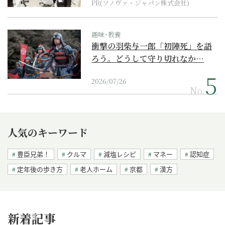
PR(ソノヴァ・ジャパン株式会社)
趣味･教養
衝撃の羽柴与一郎「初陣死」を語
ろう。どうして守り切れなか…
2026/07/26
No.
人気のキーワード
豊臣兄弟！
クルマ
減塩レシピ
マネー
認知症
定年後の歩き方
老人ホーム
京都
漢方
新着記事