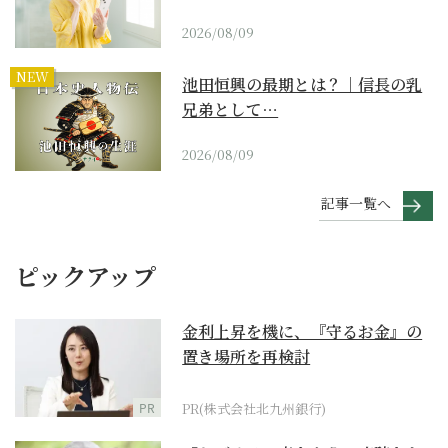
2026/08/09
NEW
池田恒興の最期とは？｜信長の乳
兄弟として…
2026/08/09
記事一覧へ
ピックアップ
金利上昇を機に、『守るお金』の
置き場所を再検討
PR
PR(株式会社北九州銀行)