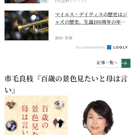
PR
PR(星野リゾート)
マイルス・デイヴィスの歴史はジ
ャズの歴史。生誕100周年の年に
再確認するべき多大...
趣味･教養
Recommended by
記事一覧へ
市毛良枝『百歳の景色見たいと母は言
い』