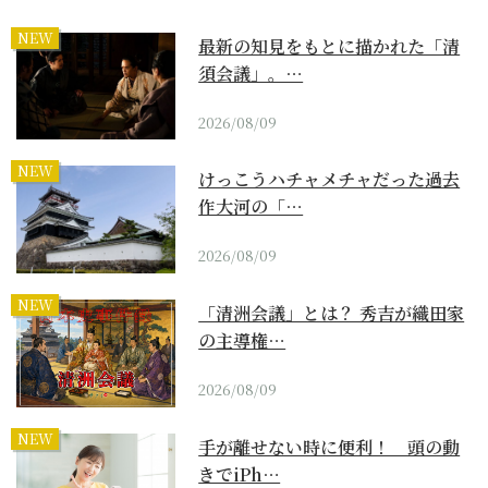
NEW
最新の知見をもとに描かれた「清
須会議」。…
2026/08/09
NEW
けっこうハチャメチャだった過去
作大河の「…
2026/08/09
NEW
「清洲会議」とは？ 秀吉が織田家
の主導権…
2026/08/09
NEW
手が離せない時に便利！ 頭の動
きでiPh…