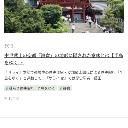
旅行
中世武士の聖都「鎌倉」の地形に隠された意味とは【半島
をゆく …
『サライ』本誌で連載中の歴史作家・安部龍太郎氏による歴史紀行「半
島をゆく」と連動して、『サライ.jp』では歴史学者・藤田…
謎解き歴史紀行_半島をゆく
鎌倉
2019/1/5