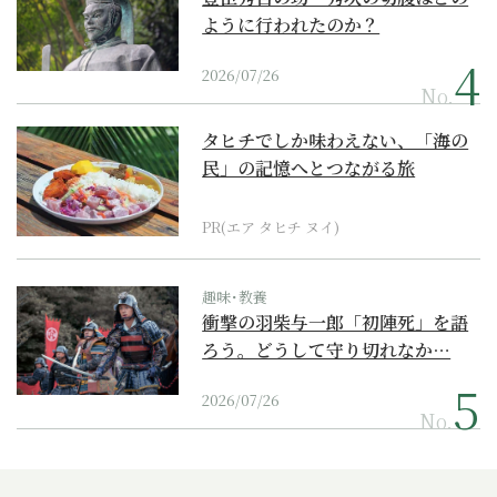
ように行われたのか？
2026/07/26
No.
タヒチでしか味わえない、「海の
民」の記憶へとつながる旅
PR(エア タヒチ ヌイ)
趣味･教養
衝撃の羽柴与一郎「初陣死」を語
ろう。どうして守り切れなか…
2026/07/26
No.