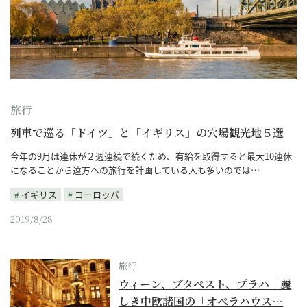
旅行
列車で巡る「ドイツ」と「イギリス」の穴場観光地５選
今年の9月は連休が２週連続で続くため、有給を取得すると最大10連休
になることから遠方への旅行を計画している人も多いのでは…
イギリス
ヨーロッパ
2019/8/28
旅行
ウィーン、ブタペスト、プラハ｜麗
しき中欧諸国の「オペラハウス…