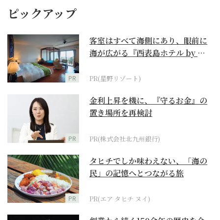
ピックアップ
客室はすべて海側にあり、眼前に
海が広がる『西表島ホテル by 星
野リゾート』
PR
PR(星野リゾート)
金利上昇を機に、『守るお金』の
置き場所を再検討
PR
PR(株式会社北九州銀行)
タヒチでしか味わえない、「海の
民」の記憶へとつながる旅
PR
PR(エア タヒチ ヌイ)