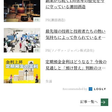
創業から続く150余年の歴史を今
に守っている濵田酒造
PR
PR(濵田酒造)
最先端の技術と技術者たちの熱い
気持ちによって作られているオー
ダーメイド補聴器
PR
PR(ソノヴァ・ジャパン株式会社)
定期預金金利はどうなる？ 今後の
見通しと「預け替え」判断のコツ
【お金の学校】
生活
Recommended by
記事一覧へ