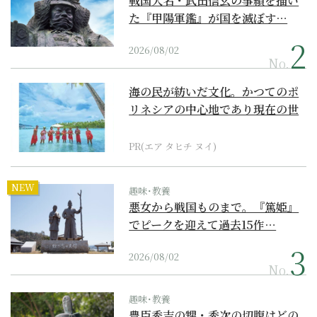
戦国大名・武田信玄の事績を描い
た『甲陽軍鑑』が国を滅ぼす…
2026/08/02
No.
海の民が紡いだ文化。かつてのポ
リネシアの中心地であり現在の世
界遺産からみえてくる...
PR(エア タヒチ ヌイ)
NEW
趣味･教養
悪女から戦国ものまで。『篤姫』
でピークを迎えて過去15作…
2026/08/02
No.
趣味･教養
豊臣秀吉の甥・秀次の切腹はどの