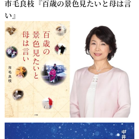
市毛良枝『百歳の景色見たいと母は言
い』