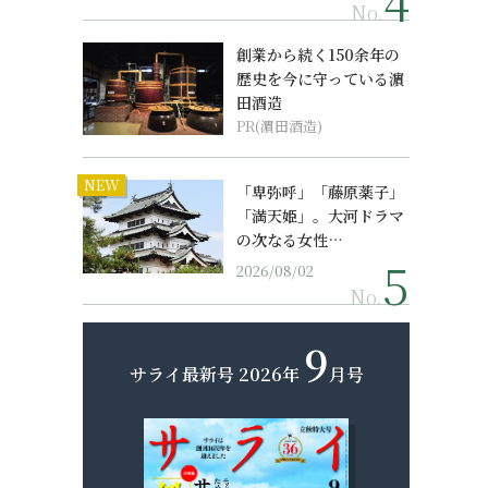
No.
創業から続く150余年の
歴史を今に守っている濵
田酒造
PR(濵田酒造)
NEW
「卑弥呼」「藤原薬子」
「満天姫」。大河ドラマ
の次なる女性…
2026/08/02
No.
9
サライ最新号
2026年
月号