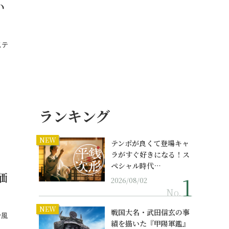
い
ステ
ランキング
NEW
テンポが良くて登場キャ
ラがすぐ好きになる！ス
ペシャル時代…
価
2026/08/02
No.
NEW
戦国大名・武田信玄の事
や風
績を描いた『甲陽軍鑑』