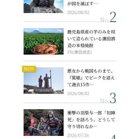
が国を滅ぼす…
2026/08/02
No.
鹿児島県産の芋のみを用
いて造られている濵田酒
造の本格焼酎
PR(濵田酒造)
NEW
悪女から戦国ものまで。
『篤姫』でピークを迎え
て過去15作…
2026/08/02
No.
衝撃の羽柴与一郎「初陣
死」を語ろう。どうして
守り切れなか…
2026/07/26