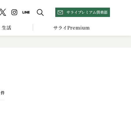
サライプレミアム倶楽部
生活
サライPremium
件