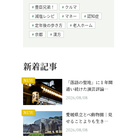
豊臣兄弟！
クルマ
減塩レシピ
マネー
認知症
定年後の歩き方
老人ホーム
京都
漢方
新着記事
NEW
「落語の聖地」に１年間
通い続けた演芸評論…
2026/08/08
NEW
愛媛県立とべ動物園｜見
せることよりも生き…
2026/08/08