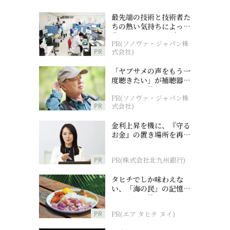
最先端の技術と技術者た
ちの熱い気持ちによって
作られているオーダーメ
PR(ソノヴァ・ジャパン株
イド補聴器
PR
式会社)
「ヤブサメの声をもう一
度聴きたい」が補聴器チ
ャレンジの後押しに
PR(ソノヴァ・ジャパン株
PR
式会社)
金利上昇を機に、『守る
お金』の置き場所を再検
討
PR
PR(株式会社北九州銀行)
タヒチでしか味わえな
い、「海の民」の記憶へ
とつながる旅
PR
PR(エア タヒチ ヌイ)