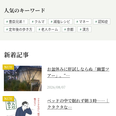
人気のキーワード
豊臣兄弟！
クルマ
減塩レシピ
マネー
認知症
定年後の歩き方
老人ホーム
京都
漢方
新着記事
NEW
お盆休みに肝試しならぬ「幽霊ツ
アー」。“…
2026/08/07
NEW
ベッドの中で眠れず朝３時……｜
クタクタな…