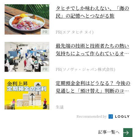
タヒチでしか味わえない、「海の
民」の記憶へとつながる旅
PR
PR(エア タヒチ ヌイ)
最先端の技術と技術者たちの熱い
気持ちによって作られているオー
ダーメイド補聴器
PR
PR(ソノヴァ・ジャパン株式会社)
定期預金金利はどうなる？ 今後の
見通しと「預け替え」判断のコツ
【お金の学校】
生活
Recommended by
記事一覧へ