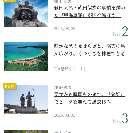
趣味･教養
戦国大名・武田信玄の事績を描い
た『甲陽軍鑑』が国を滅ぼす…
2026/08/02
No.
静かな波のせせらぎと、満天の星
が広がり、くつろぎを体感できる
『西表島ホテル by...
PR(星野リゾート)
NEW
趣味･教養
悪女から戦国ものまで。『篤姫』
でピークを迎えて過去15作…
2026/08/02
No.
趣味･教養