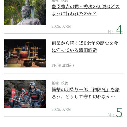
豊臣秀吉の甥・秀次の切腹はどの
ように行われたのか？
2026/07/26
No.
創業から続く150余年の歴史を今
に守っている濵田酒造
PR(濵田酒造)
趣味･教養
衝撃の羽柴与一郎「初陣死」を語
ろう。どうして守り切れなか…
2026/07/26
No.