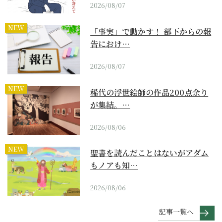
2026/08/07
NEW
「事実」で動かす！ 部下からの報
告におけ…
2026/08/07
NEW
稀代の浮世絵師の作品200点余り
が集結。…
2026/08/06
NEW
聖書を読んだことはないがアダム
もノアも知…
2026/08/06
記事一覧へ