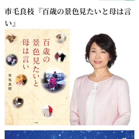
市毛良枝『百歳の景色見たいと母は言
い』