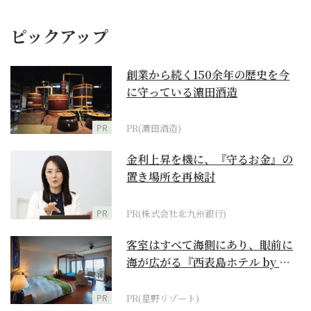
ピックアップ
創業から続く150余年の歴史を今
に守っている濵田酒造
PR
PR(濵田酒造)
金利上昇を機に、『守るお金』の
置き場所を再検討
PR
PR(株式会社北九州銀行)
客室はすべて海側にあり、眼前に
海が広がる『西表島ホテル by 星
野リゾート』
PR
PR(星野リゾート)