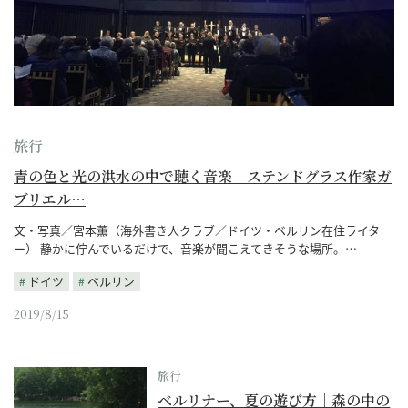
旅行
青の色と光の洪水の中で聴く音楽｜ステンドグラス作家ガ
ブリエル…
文・写真／宮本薫（海外書き人クラブ／ドイツ・ベルリン在住ライタ
ー） 静かに佇んでいるだけで、音楽が聞こえてきそうな場所。…
ドイツ
ベルリン
2019/8/15
旅行
ベルリナー、夏の遊び方｜森の中の