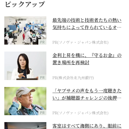
ピックアップ
最先端の技術と技術者たちの熱い
気持ちによって作られているオー
ダーメイド補聴器
PR
PR(ソノヴァ・ジャパン株式会社)
金利上昇を機に、『守るお金』の
置き場所を再検討
PR
PR(株式会社北九州銀行)
「ヤブサメの声をもう一度聴きた
い」が補聴器チャレンジの後押し
に
PR
PR(ソノヴァ・ジャパン株式会社)
客室はすべて海側にあり、眼前に