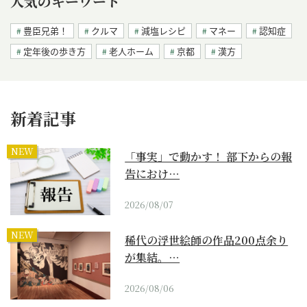
人気のキーワード
豊臣兄弟！
クルマ
減塩レシピ
マネー
認知症
定年後の歩き方
老人ホーム
京都
漢方
新着記事
NEW
「事実」で動かす！ 部下からの報
告におけ…
2026/08/07
NEW
稀代の浮世絵師の作品200点余り
が集結。…
2026/08/06