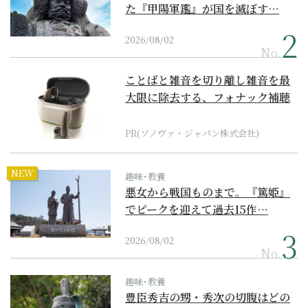
た『甲陽軍鑑』が国を滅ぼす…
2026/08/02
No.
ことばと雑音を切り離し雑音を最
大限に除去する、フォナック補聴
器の最上位モデル
PR(ソノヴァ・ジャパン株式会社)
NEW
趣味･教養
悪女から戦国ものまで。『篤姫』
でピークを迎えて過去15作…
2026/08/02
No.
趣味･教養
豊臣秀吉の甥・秀次の切腹はどの