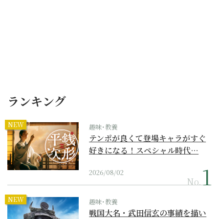
ランキング
NEW
趣味･教養
テンポが良くて登場キャラがすぐ
好きになる！スペシャル時代…
2026/08/02
No.
NEW
趣味･教養
戦国大名・武田信玄の事績を描い