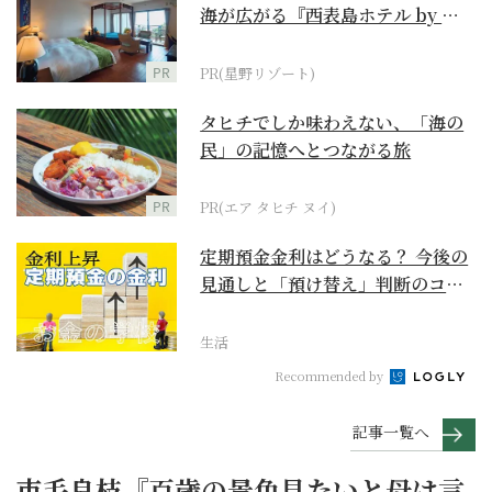
海が広がる『西表島ホテル by 星
野リゾート』
PR
PR(星野リゾート)
タヒチでしか味わえない、「海の
民」の記憶へとつながる旅
PR
PR(エア タヒチ ヌイ)
定期預金金利はどうなる？ 今後の
見通しと「預け替え」判断のコツ
【お金の学校】
生活
Recommended by
記事一覧へ
市毛良枝『百歳の景色見たいと母は言