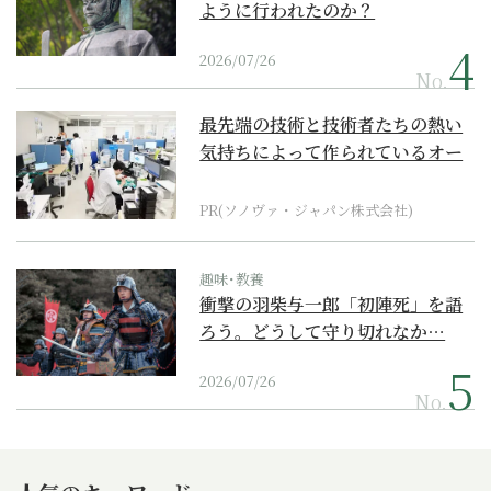
ように行われたのか？
2026/07/26
No.
最先端の技術と技術者たちの熱い
気持ちによって作られているオー
ダーメイド補聴器
PR(ソノヴァ・ジャパン株式会社)
趣味･教養
衝撃の羽柴与一郎「初陣死」を語
ろう。どうして守り切れなか…
2026/07/26
No.