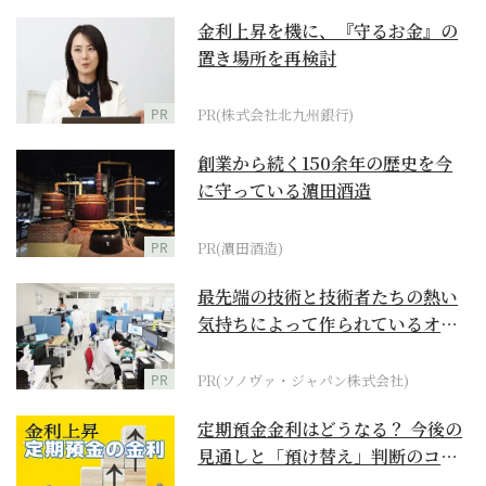
金利上昇を機に、『守るお金』の
置き場所を再検討
PR
PR(株式会社北九州銀行)
創業から続く150余年の歴史を今
に守っている濵田酒造
PR
PR(濵田酒造)
最先端の技術と技術者たちの熱い
気持ちによって作られているオー
ダーメイド補聴器
PR
PR(ソノヴァ・ジャパン株式会社)
定期預金金利はどうなる？ 今後の
見通しと「預け替え」判断のコツ
【お金の学校】