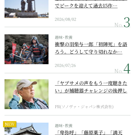
でピークを迎えて過去15作…
2026/08/02
No.
趣味･教養
衝撃の羽柴与一郎「初陣死」を語
ろう。どうして守り切れなか…
2026/07/26
No.
「ヤブサメの声をもう一度聴きた
い」が補聴器チャレンジの後押し
に
PR(ソノヴァ・ジャパン株式会社)
NEW
趣味･教養
「卑弥呼」「藤原薬子」「満天