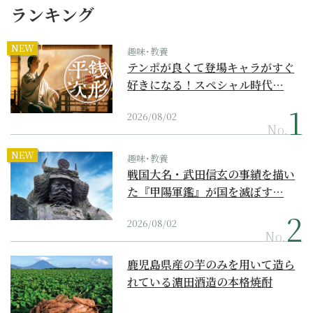
ランキング
NEW
趣味･教養
テンポが良くて登場キャラがすぐ
好きになる！スペシャル時代…
2026/08/02
No.
NEW
趣味･教養
戦国大名・武田信玄の事績を描い
た『甲陽軍鑑』が国を滅ぼす…
2026/08/02
No.
鹿児島県産の芋のみを用いて造ら
れている濵田酒造の本格焼酎