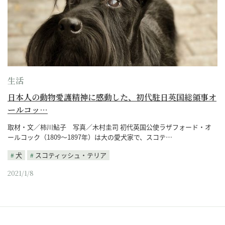
生活
日本人の動物愛護精神に感動した、初代駐日英国総領事オ
ールコッ…
取材・文／柿川鮎子 写真／木村圭司 初代英国公使ラザフォード・オ
ールコック（1809～1897年）は大の愛犬家で、スコテ…
犬
スコティッシュ・テリア
2021/1/8