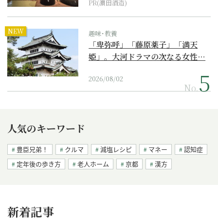
PR(濵田酒造)
NEW
趣味･教養
「卑弥呼」「藤原薬子」「満天
姫」。大河ドラマの次なる女性…
2026/08/02
No.
人気のキーワード
豊臣兄弟！
クルマ
減塩レシピ
マネー
認知症
定年後の歩き方
老人ホーム
京都
漢方
新着記事