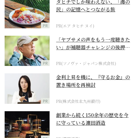
タヒチでしか味わえない、「海の
民」の記憶へとつながる旅
PR
PR(エア タヒチ ヌイ)
「ヤブサメの声をもう一度聴きた
い」が補聴器チャレンジの後押し
に
PR
PR(ソノヴァ・ジャパン株式会社)
金利上昇を機に、『守るお金』の
置き場所を再検討
PR
PR(株式会社北九州銀行)
創業から続く150余年の歴史を今
に守っている濵田酒造