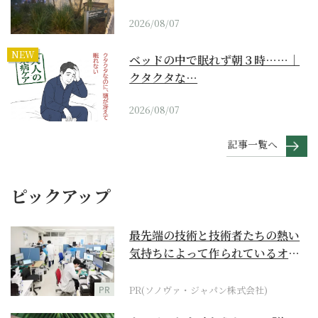
2026/08/07
NEW
ベッドの中で眠れず朝３時……｜
クタクタな…
2026/08/07
記事一覧へ
ピックアップ
最先端の技術と技術者たちの熱い
気持ちによって作られているオー
ダーメイド補聴器
PR
PR(ソノヴァ・ジャパン株式会社)