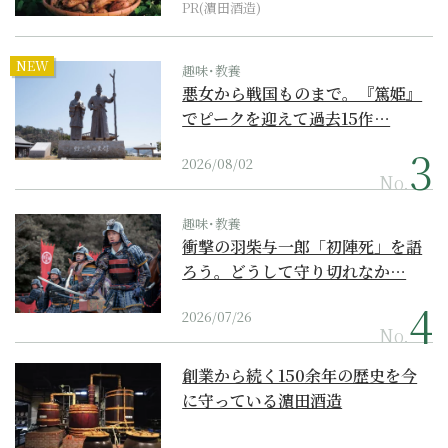
PR(濵田酒造)
NEW
趣味･教養
悪女から戦国ものまで。『篤姫』
でピークを迎えて過去15作…
2026/08/02
No.
趣味･教養
衝撃の羽柴与一郎「初陣死」を語
ろう。どうして守り切れなか…
2026/07/26
No.
創業から続く150余年の歴史を今
に守っている濵田酒造