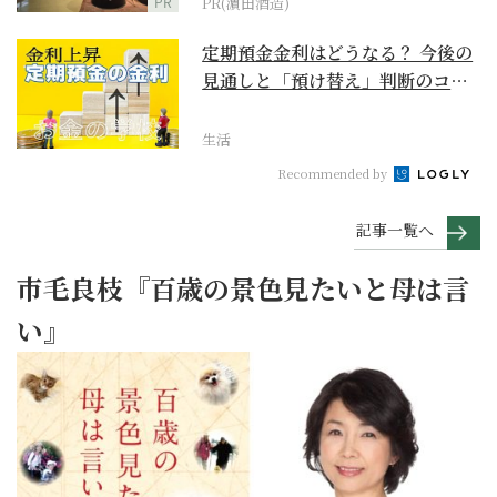
PR
PR(濵田酒造)
定期預金金利はどうなる？ 今後の
見通しと「預け替え」判断のコツ
【お金の学校】
生活
Recommended by
記事一覧へ
市毛良枝『百歳の景色見たいと母は言
い』