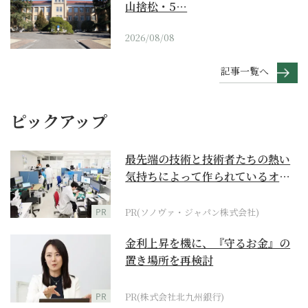
山捨松・5…
2026/08/08
記事一覧へ
ピックアップ
最先端の技術と技術者たちの熱い
気持ちによって作られているオー
ダーメイド補聴器
PR
PR(ソノヴァ・ジャパン株式会社)
金利上昇を機に、『守るお金』の
置き場所を再検討
PR
PR(株式会社北九州銀行)