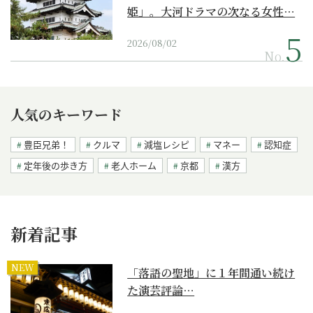
姫」。大河ドラマの次なる女性…
2026/08/02
No.
人気のキーワード
豊臣兄弟！
クルマ
減塩レシピ
マネー
認知症
定年後の歩き方
老人ホーム
京都
漢方
新着記事
NEW
「落語の聖地」に１年間通い続け
た演芸評論…