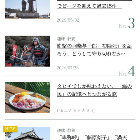
でピークを迎えて過去15作…
2026/08/02
No.
趣味･教養
衝撃の羽柴与一郎「初陣死」を語
ろう。どうして守り切れなか…
2026/07/26
No.
タヒチでしか味わえない、「海の
民」の記憶へとつながる旅
PR(エア タヒチ ヌイ)
NEW
趣味･教養
「卑弥呼」「藤原薬子」「満天