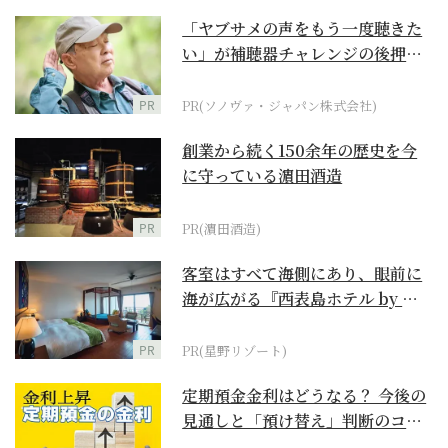
「ヤブサメの声をもう一度聴きた
い」が補聴器チャレンジの後押し
に
PR
PR(ソノヴァ・ジャパン株式会社)
創業から続く150余年の歴史を今
に守っている濵田酒造
PR
PR(濵田酒造)
客室はすべて海側にあり、眼前に
海が広がる『西表島ホテル by 星
野リゾート』
PR
PR(星野リゾート)
定期預金金利はどうなる？ 今後の
見通しと「預け替え」判断のコツ
【お金の学校】