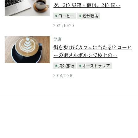
グ、3位 昼寝・仮眠、2位 同…
コーヒー
気分転換
2021/10/20
健康
街を歩けばカフェに当たる!? コーヒ
ーの街メルボルンで極上の…
海外旅行
オーストラリア
2018/12/10