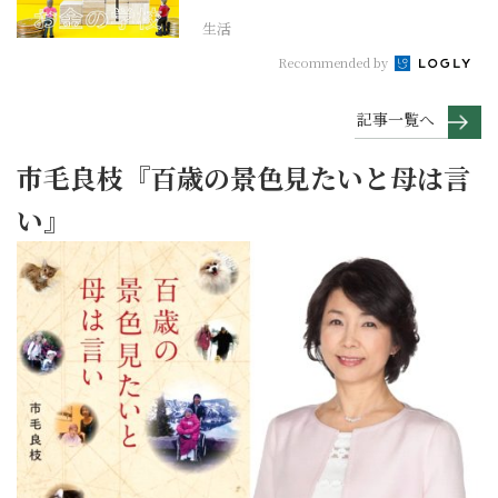
生活
Recommended by
記事一覧へ
市毛良枝『百歳の景色見たいと母は言
い』