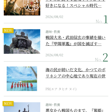
好きになる！スペシャル時代…
2026/08/02
No.
NEW
趣味･教養
戦国大名・武田信玄の事績を描い
た『甲陽軍鑑』が国を滅ぼす…
2026/08/02
No.
海の民が紡いだ文化。かつてのポ
リネシアの中心地であり現在の世
界遺産からみえてくる...
PR(エア タヒチ ヌイ)
NEW
趣味･教養
悪女から戦国ものまで。『篤姫』