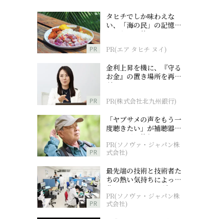
タヒチでしか味わえな
い、「海の民」の記憶へ
とつながる旅
PR
PR(エア タヒチ ヌイ)
金利上昇を機に、『守る
お金』の置き場所を再検
討
PR
PR(株式会社北九州銀行)
「ヤブサメの声をもう一
度聴きたい」が補聴器チ
ャレンジの後押しに
PR(ソノヴァ・ジャパン株
PR
式会社)
最先端の技術と技術者た
ちの熱い気持ちによって
作られているオーダーメ
PR(ソノヴァ・ジャパン株
イド補聴器
PR
式会社)