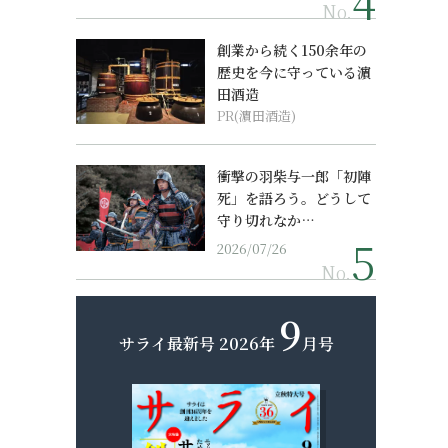
No.
創業から続く150余年の
歴史を今に守っている濵
田酒造
PR(濵田酒造)
衝撃の羽柴与一郎「初陣
死」を語ろう。どうして
守り切れなか…
2026/07/26
No.
9
サライ最新号
2026年
月号