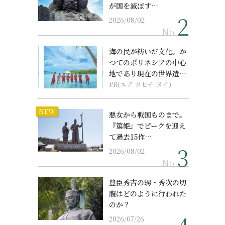
が国を滅ぼす…
2026/08/02
No.
海の民が紡いだ文化。か
つてのポリネシアの中心
地であり現在の世界遺産
からみえてくる...
PR(エア タヒチ ヌイ)
NEW
悪女から戦国ものまで。
『篤姫』でピークを迎え
て過去15作…
2026/08/02
No.
豊臣秀吉の甥・秀次の切
腹はどのように行われた
のか？
2026/07/26