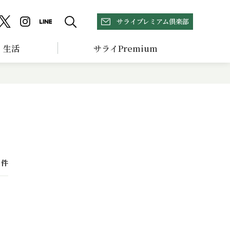
サライプレミアム倶楽部
生活
サライPremium
件