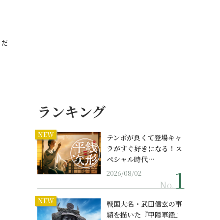
｜
くだ
ランキング
NEW
テンポが良くて登場キャ
ラがすぐ好きになる！ス
ペシャル時代…
2026/08/02
No.
NEW
戦国大名・武田信玄の事
績を描いた『甲陽軍鑑』