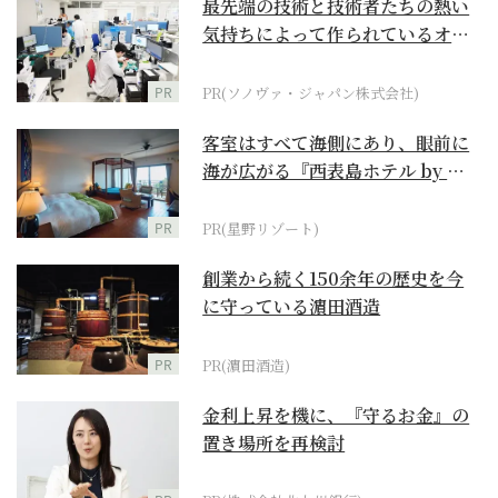
最先端の技術と技術者たちの熱い
気持ちによって作られているオー
ダーメイド補聴器
PR
PR(ソノヴァ・ジャパン株式会社)
客室はすべて海側にあり、眼前に
海が広がる『西表島ホテル by 星
野リゾート』
PR
PR(星野リゾート)
創業から続く150余年の歴史を今
に守っている濵田酒造
PR
PR(濵田酒造)
金利上昇を機に、『守るお金』の
置き場所を再検討