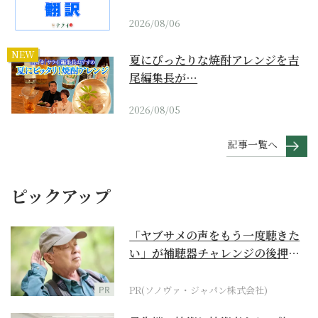
2026/08/06
NEW
夏にぴったりな焼酎アレンジを吉
尾編集長が…
2026/08/05
記事一覧へ
ピックアップ
「ヤブサメの声をもう一度聴きた
い」が補聴器チャレンジの後押し
に
PR
PR(ソノヴァ・ジャパン株式会社)