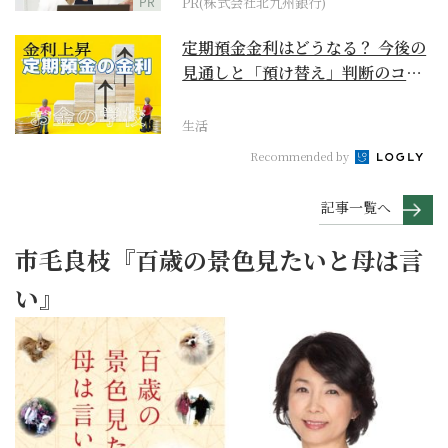
PR
PR(株式会社北九州銀行)
定期預金金利はどうなる？ 今後の
見通しと「預け替え」判断のコツ
【お金の学校】
生活
Recommended by
記事一覧へ
市毛良枝『百歳の景色見たいと母は言
い』