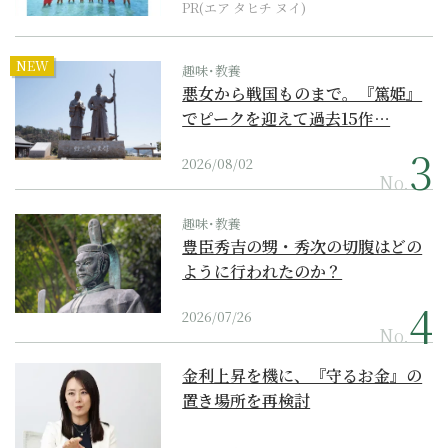
PR(エア タヒチ ヌイ)
NEW
趣味･教養
悪女から戦国ものまで。『篤姫』
でピークを迎えて過去15作…
2026/08/02
No.
趣味･教養
豊臣秀吉の甥・秀次の切腹はどの
ように行われたのか？
2026/07/26
No.
金利上昇を機に、『守るお金』の
置き場所を再検討