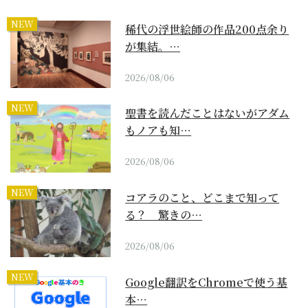
NEW
稀代の浮世絵師の作品200点余り
が集結。…
2026/08/06
NEW
聖書を読んだことはないがアダム
もノアも知…
2026/08/06
NEW
コアラのこと、どこまで知って
る？ 驚きの…
2026/08/06
NEW
Google翻訳をChromeで使う基
本…