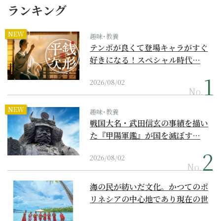
ランキング
NEW
趣味･教養
テンポが良くて登場キャラがすぐ
好きになる！スペシャル時代…
2026/08/02
No.
NEW
趣味･教養
戦国大名・武田信玄の事績を描い
た『甲陽軍鑑』が国を滅ぼす…
2026/08/02
No.
海の民が紡いだ文化。かつてのポ
リネシアの中心地であり現在の世
界遺産からみえてくる...