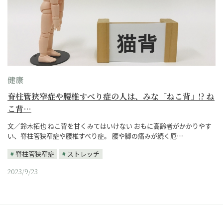
健康
脊柱管狭窄症や腰椎すべり症の人は、みな「ねこ背」!? ね
こ背…
文／鈴木拓也 ねこ背を甘くみてはいけない おもに高齢者がかかりやす
い、脊柱管狭窄症や腰椎すべり症。 腰や脚の痛みが続く厄…
脊柱管狭窄症
ストレッチ
2023/9/23