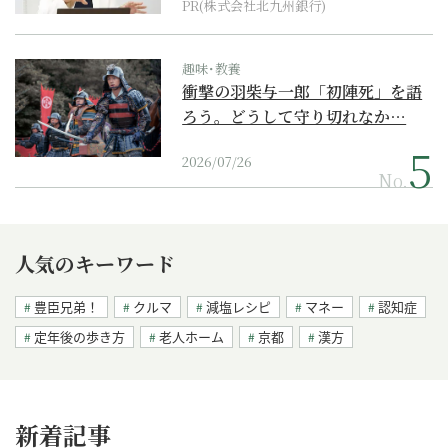
PR(株式会社北九州銀行)
趣味･教養
衝撃の羽柴与一郎「初陣死」を語
ろう。どうして守り切れなか…
2026/07/26
No.
人気のキーワード
豊臣兄弟！
クルマ
減塩レシピ
マネー
認知症
定年後の歩き方
老人ホーム
京都
漢方
新着記事