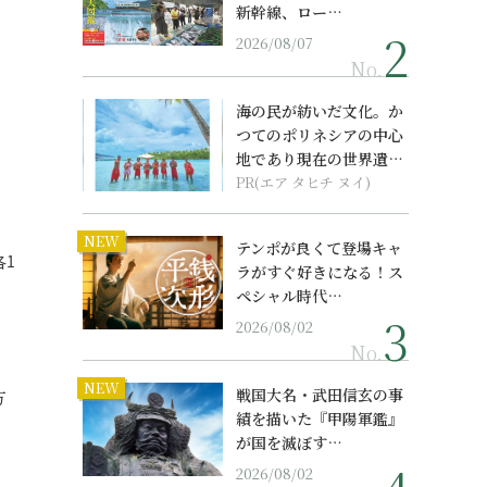
新幹線、ロー…
2026/08/07
No.
海の民が紡いだ文化。か
つてのポリネシアの中心
地であり現在の世界遺産
からみえてくる...
PR(エア タヒチ ヌイ)
NEW
テンポが良くて登場キャ
各1
ラがすぐ好きになる！ス
ペシャル時代…
2026/08/02
No.
NEW
戦国大名・武田信玄の事
方
績を描いた『甲陽軍鑑』
が国を滅ぼす…
2026/08/02