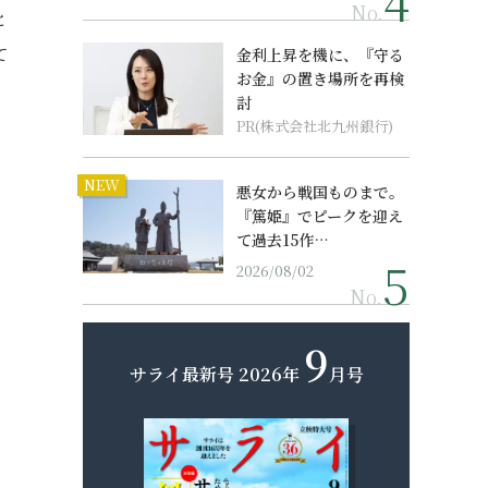
No.
と
て
金利上昇を機に、『守る
お金』の置き場所を再検
討
PR(株式会社北九州銀行)
NEW
悪女から戦国ものまで。
『篤姫』でピークを迎え
て過去15作…
2026/08/02
No.
9
サライ最新号
2026年
月号