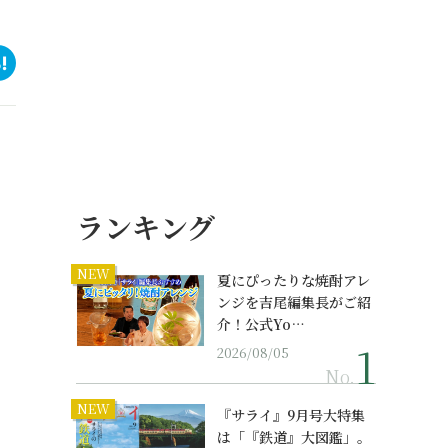
ランキング
NEW
夏にぴったりな焼酎アレ
ンジを吉尾編集長がご紹
介！公式Yo…
2026/08/05
No.
NEW
『サライ』9月号大特集
は「『鉄道』大図鑑」。