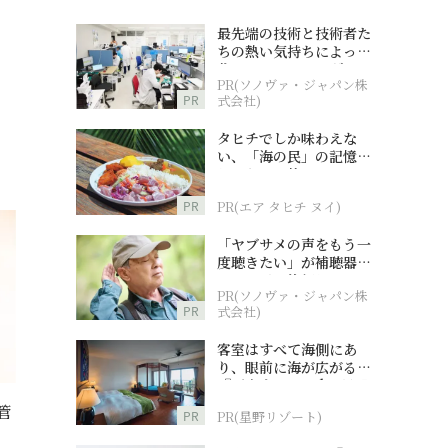
最先端の技術と技術者た
ちの熱い気持ちによって
作られているオーダーメ
PR(ソノヴァ・ジャパン株
イド補聴器
PR
式会社)
タヒチでしか味わえな
い、「海の民」の記憶へ
とつながる旅
PR
PR(エア タヒチ ヌイ)
「ヤブサメの声をもう一
度聴きたい」が補聴器チ
ャレンジの後押しに
PR(ソノヴァ・ジャパン株
PR
式会社)
客室はすべて海側にあ
り、眼前に海が広がる
『西表島ホテル by 星野
リゾート』
管
PR
PR(星野リゾート)