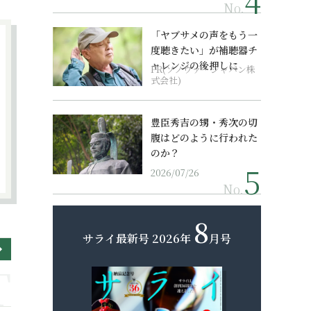
No.
「ヤブサメの声をもう一
度聴きたい」が補聴器チ
ャレンジの後押しに
PR(ソノヴァ・ジャパン株
式会社)
豊臣秀吉の甥・秀次の切
腹はどのように行われた
のか？
2026/07/26
No.
8
サライ最新号
2026年
月号