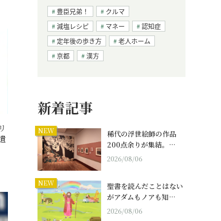
豊臣兄弟！
クルマ
減塩レシピ
マネー
認知症
定年後の歩き方
老人ホーム
京都
漢方
新着記事
リ
NEW
稀代の浮世絵師の作品
遺
200点余りが集結。…
2026/08/06
NEW
聖書を読んだことはない
がアダムもノアも知…
2026/08/06