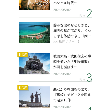
ペシャル時代…
2026/08/02
No.
静かな波のせせらぎと、
満天の星が広がり、くつ
ろぎを体感できる『西表
島ホテル by...
PR(星野リゾート)
NEW
戦国大名・武田信玄の事
績を描いた『甲陽軍鑑』
が国を滅ぼす…
2026/08/02
No.
NEW
悪女から戦国ものまで。
『篤姫』でピークを迎え
て過去15作…
2026/08/02