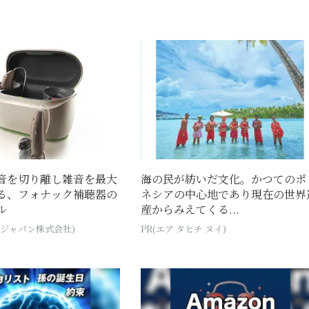
音を切り離し雑音を最大
海の民が紡いだ文化。かつてのポ
る、フォナック補聴器の
ネシアの中心地であり現在の世界
ル
産からみえてくる...
・ジャパン株式会社)
PR(エア タヒチ ヌイ)