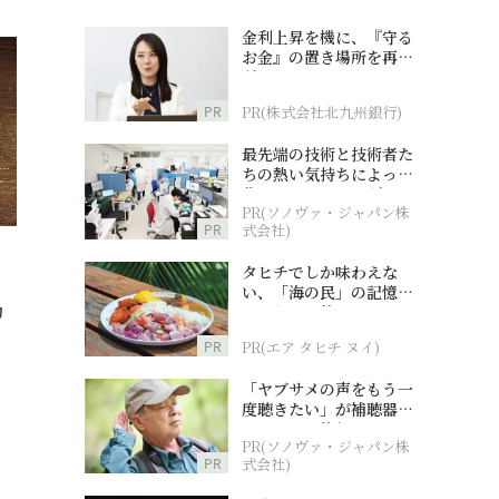
金利上昇を機に、『守る
お金』の置き場所を再検
討
PR
PR(株式会社北九州銀行)
最先端の技術と技術者た
ちの熱い気持ちによって
作られているオーダーメ
PR(ソノヴァ・ジャパン株
イド補聴器
PR
式会社)
タヒチでしか味わえな
い、「海の民」の記憶へ
とつながる旅
リ
PR
PR(エア タヒチ ヌイ)
「ヤブサメの声をもう一
度聴きたい」が補聴器チ
ャレンジの後押しに
PR(ソノヴァ・ジャパン株
PR
式会社)