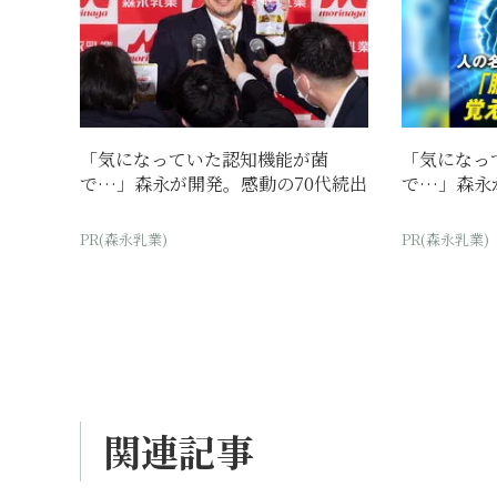
「気になっていた認知機能が菌
「気になっ
で…」森永が開発。感動の70代続出
で…」森永
PR(森永乳業)
PR(森永乳業)
関連記事