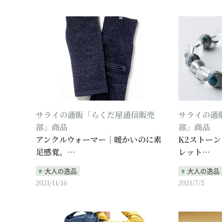
サライの通販「らくだ屋通信販売
サライの通
部」商品
部」商品
アンクルウォーマー｜暖かいのに素
K2ストー
足感覚。…
レット…
大人の逸品
大人の逸品
2021/11/16
2021/7/5