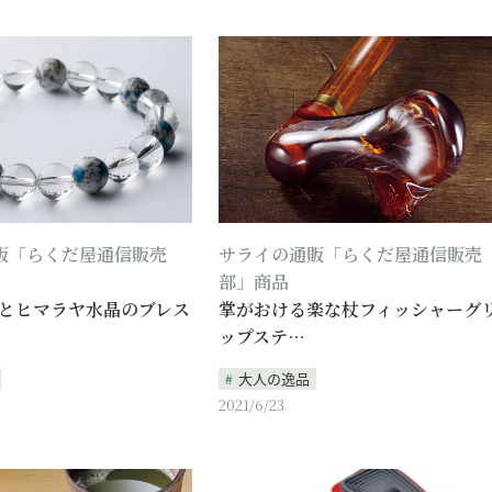
販「らくだ屋通信販売
サライの通販「らくだ屋通信販売
部」商品
ンとヒマラヤ水晶のブレス
掌がおける楽な杖フィッシャーグ
ップステ…
大人の逸品
2021/6/23