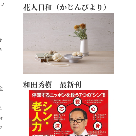
リフ
花人日和（かじんびより）
今
多
リ
和田秀樹 最新刊
金
え
ォ
フ