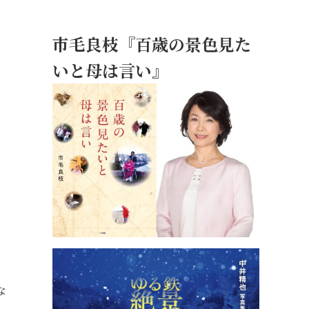
市毛良枝『百歳の景色見た
いと母は言い』
な