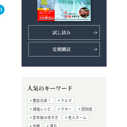
試し読み
定期購読
人気のキーワード
豊臣兄弟！
クルマ
減塩レシピ
マネー
認知症
定年後の歩き方
老人ホーム
京都
漢方