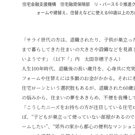
住宅金融支援機構 住宅融資保険部 リ・バース６０推進
ォームや建替え、住替えなどに使える60歳以上の
「サライ世代の方は、退職されたり、子供が巣立っ
まで暮らしてきた住まいの大きさや設備などを見直
いようです」（以下「」内 太田奈穂子さん）
人生100年時代、退職後の長い歳月を、心身共に充
フォームや住替えには多額のお金がかかる。それに
住宅ローンという選択肢もあるが、退職された60
の悩みから、住まいの夢をあきらめ、不便を我慢し
「こうしたニーズをお持ちの方が注目している住宅
ば、“子どもが巣立って使っていない部屋があるので
ームしたい”、“郊外の家から都心の便利なマンショ