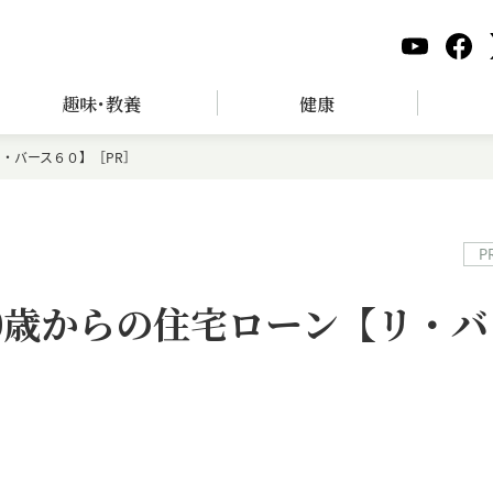
趣味･教養
健康
・バース６０】［PR］
P
0歳からの住宅ローン【リ・バ