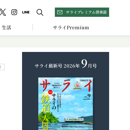
サライプレミアム倶楽部
生活
サライPremium
9
サライ最新号
2026年
月号
R