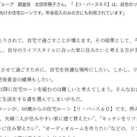
グループ 調査役 太田奈穂子さん。「【リ・バース６０】は、自宅の
方向けの住宅ローンです。年金収入のみの方にも利用されています」
たりされて、自宅で過ごすことが増えます。その結果として、
し、自分のライフスタイルに合った家に住みたいと考える方が
実させて過ごすために、自宅を快適な場所にしたい。しかし、
老後資金の確保もしたい。
歳以降に住宅ローンを組むのは難しいと考えてしまう。そんなお
て生活をする道を選んでしまいがちだ。
ローンが、60歳からの住宅ローン【リ・バース６０】です。例
、夫婦二人が住みやすい家に建て替えたい”、“キッチンをリフ
ンに住み替えたい”、“オーディオルームを作りたい”などの、リ