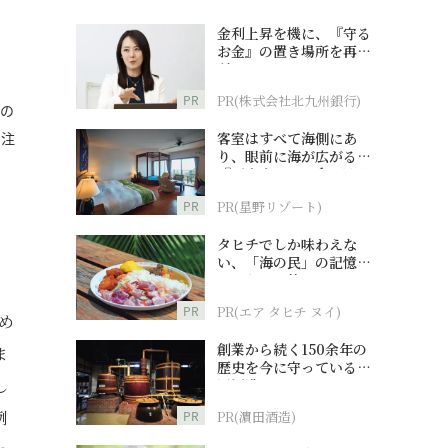
金利上昇を機に、『守る
お金』の置き場所を再検
討
PR
PR(株式会社北九州銀行)
人の
も注
客室はすべて海側にあ
り、眼前に海が広がる
『西表島ホテル by 星野
リゾート』
PR
PR(星野リゾート)
タヒチでしか味わえな
い、「海の民」の記憶へ
とつながる旅
PR
PR(エア タヒチ ヌイ)
め
創業から続く150余年の
ま
歴史を今に守っている濵
し
田酒造
例
PR
PR(濵田酒造)