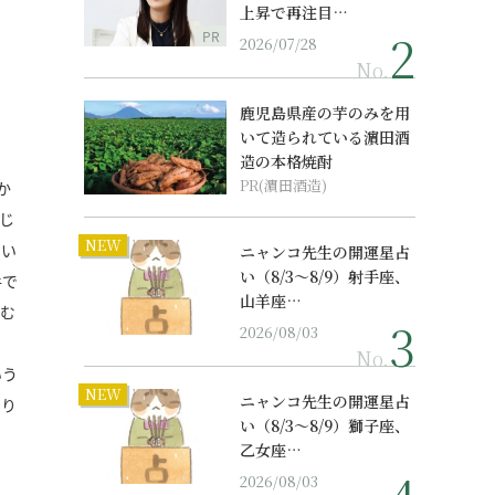
上昇で再注目…
PR
2026/07/28
No.
鹿児島県産の芋のみを用
いて造られている濵田酒
造の本格焼酎
PR(濵田酒造)
か
じ
NEW
てい
ニャンコ先生の開運星占
い（8/3～8/9）射手座、
手で
山羊座…
む
2026/08/03
！
No.
いう
NEW
ニャンコ先生の開運星占
やり
い（8/3～8/9）獅子座、
乙女座…
2026/08/03