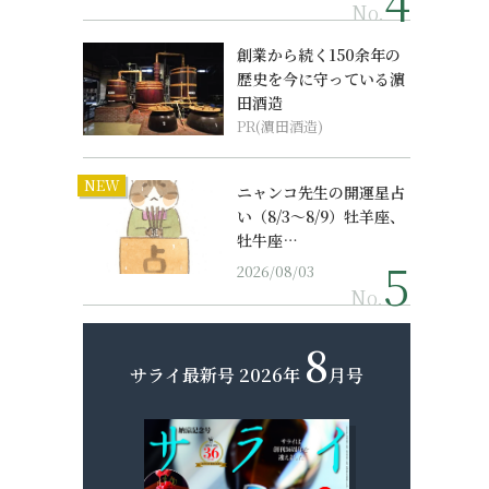
No.
創業から続く150余年の
歴史を今に守っている濵
田酒造
PR(濵田酒造)
NEW
ニャンコ先生の開運星占
い（8/3～8/9）牡羊座、
牡牛座…
2026/08/03
No.
8
サライ最新号
2026年
月号