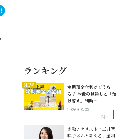
？
ランキング
NEW
定期預金金利はどうな
る？ 今後の見通しと「預
け替え」判断…
2026/08/03
No.
金融アナリスト・三井智
映子さんと考える、金利