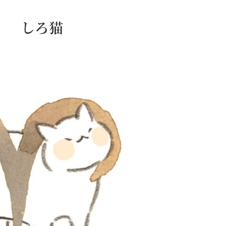
日） しろ猫