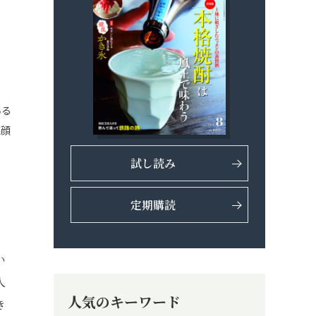
ある
笑顔
試し読み
定期購読
い
人
人気のキーワード
き