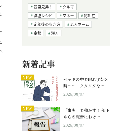
し
豊臣兄弟！
クルマ
こ
減塩レシピ
マネー
認知症
。
定年後の歩き方
老人ホーム
に
京都
漢方
に
れ
新着記事
NEW
ベッドの中で眠れず朝３
時……｜クタクタな…
2026/08/07
NEW
「事実」で動かす！ 部下
からの報告におけ…
2026/08/07