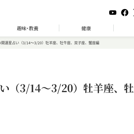
趣味･教養
健康
開運星占い（3/14～3/20）牡羊座、牡牛座、双子座、蟹座編
（3/14～3/20）牡羊座、牡