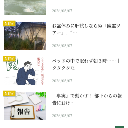
2026/08/07
NEW
お盆休みに肝試しならぬ「幽霊ツ
アー」。“…
2026/08/07
NEW
ベッドの中で眠れず朝３時……｜
クタクタな…
2026/08/07
NEW
「事実」で動かす！ 部下からの報
告におけ…
2026/08/07