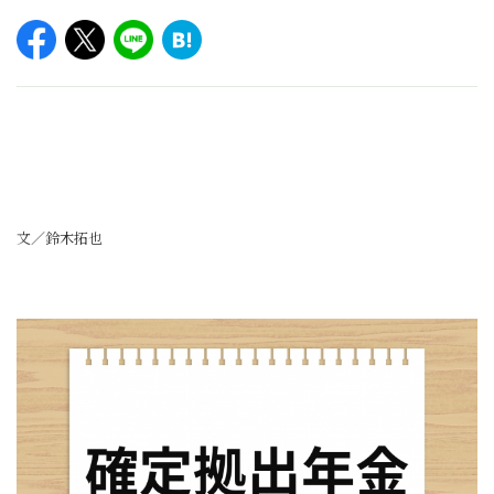
文／鈴木拓也