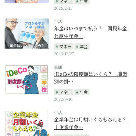
マネー
年金
2025/2/15
生活
年金はいつまで払う？｜国民年金
と厚生年金…
マネー
年金
2023/12/27
生活
iDeCoの限度額はいくら？｜職業
別の掛…
マネー
年金
2022/9/10
生活
企業年金は月額いくらもらえる？
｜企業年金…