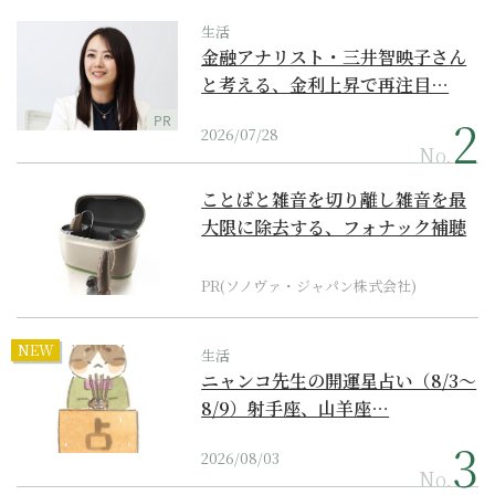
生活
金融アナリスト・三井智映子さん
と考える、金利上昇で再注目…
PR
2026/07/28
No.
ことばと雑音を切り離し雑音を最
大限に除去する、フォナック補聴
器の最上位モデル
PR(ソノヴァ・ジャパン株式会社)
NEW
生活
ニャンコ先生の開運星占い（8/3～
8/9）射手座、山羊座…
2026/08/03
No.