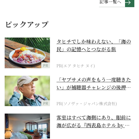
記事一覧へ
ピックアップ
タヒチでしか味わえない、「海の
民」の記憶へとつながる旅
PR
PR(エア タヒチ ヌイ)
「ヤブサメの声をもう一度聴きた
い」が補聴器チャレンジの後押し
に
PR
PR(ソノヴァ・ジャパン株式会社)
客室はすべて海側にあり、眼前に
海が広がる『西表島ホテル by 星
野リゾート』