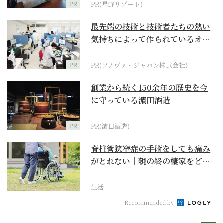
PR
PR(星野リゾート)
最先端の技術と技術者たちの熱い
気持ちによって作られているオー
ダーメイド補聴器
PR
PR(ソノヴァ・ジャパン株式会社)
創業から続く150余年の歴史を今
に守っている濵田酒造
PR
PR(濵田酒造)
脊柱管狭窄症の手術をしても痛み
がとれない｜親の終の棲家をどう
選ぶ？【２】
生活
Recommended by