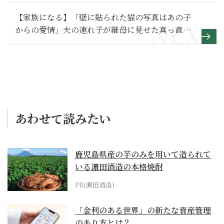
車を利く】
【家族になる】「壁に貼られた猫の写真はあの子
からの愛情」夫の連れ子が継母に見せた真っ直ぐ
な優しさとは～その１～
あわせて読みたい
鹿児島県産の芋のみを用いて造られて
いる濵田酒造の本格焼酎
PR(濵田酒造)
「金利のある世界」の新たな資産管理
のあり方とは？