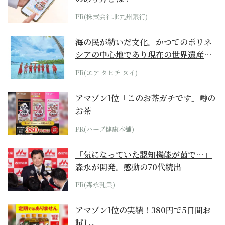
PR(株式会社北九州銀行)
海の民が紡いだ文化。かつてのポリネ
シアの中心地であり現在の世界遺産か
らみえてくる...
PR(エア タヒチ ヌイ)
アマゾン1位「このお茶ガチです」噂の
お茶
PR(ハーブ健康本舗)
「気になっていた認知機能が菌で…」
森永が開発。感動の70代続出
PR(森永乳業)
アマゾン1位の実績！380円で5日間お
試し。