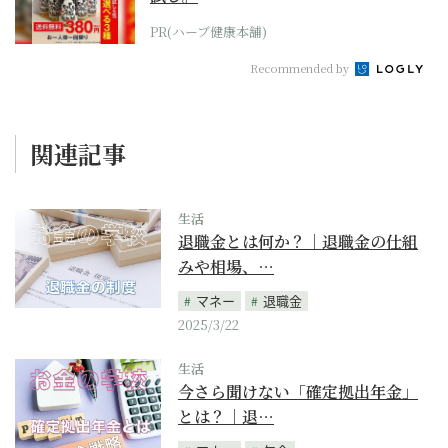
PR(ハーブ健康本舗)
Recommended by
関連記事
生活
退職金とは何か？｜退職金の仕組
みや相場、…
マネー
退職金
2025/3/22
生活
今さら聞けない「確定拠出年金」
とは？｜退…