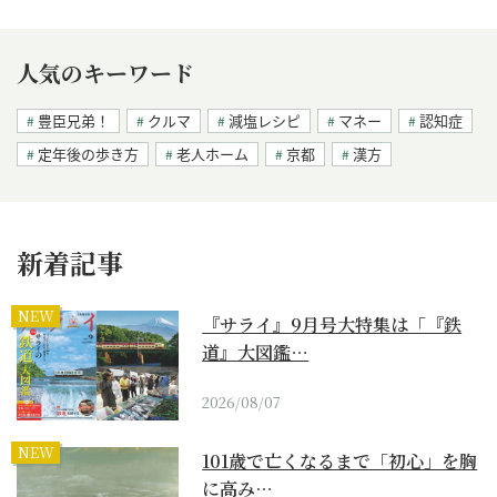
人気のキーワード
豊臣兄弟！
クルマ
減塩レシピ
マネー
認知症
定年後の歩き方
老人ホーム
京都
漢方
新着記事
NEW
『サライ』9月号大特集は「『鉄
道』大図鑑…
2026/08/07
NEW
101歳で亡くなるまで「初心」を胸
に高み…