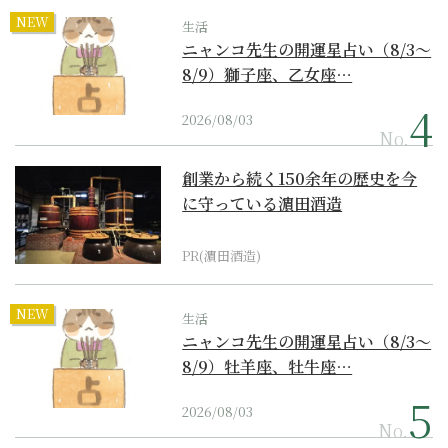
NEW
生活
ニャンコ先生の開運星占い（8/3～
8/9）獅子座、乙女座…
2026/08/03
No.
創業から続く150余年の歴史を今
に守っている濵田酒造
PR(濵田酒造)
NEW
生活
ニャンコ先生の開運星占い（8/3～
8/9）牡羊座、牡牛座…
2026/08/03
No.