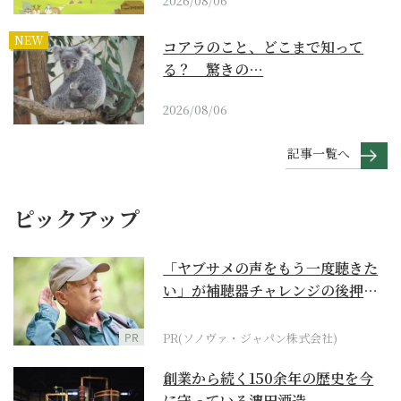
2026/08/06
NEW
コアラのこと、どこまで知って
る？ 驚きの…
2026/08/06
記事一覧へ
ピックアップ
「ヤブサメの声をもう一度聴きた
い」が補聴器チャレンジの後押し
に
PR
PR(ソノヴァ・ジャパン株式会社)
創業から続く150余年の歴史を今
に守っている濵田酒造