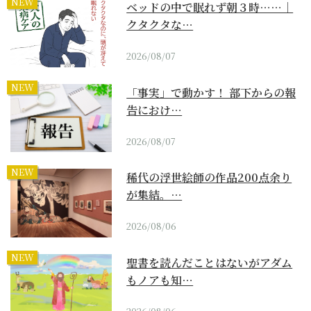
NEW
ベッドの中で眠れず朝３時……｜
クタクタな…
2026/08/07
NEW
「事実」で動かす！ 部下からの報
告におけ…
2026/08/07
NEW
稀代の浮世絵師の作品200点余り
が集結。…
2026/08/06
NEW
聖書を読んだことはないがアダム
もノアも知…