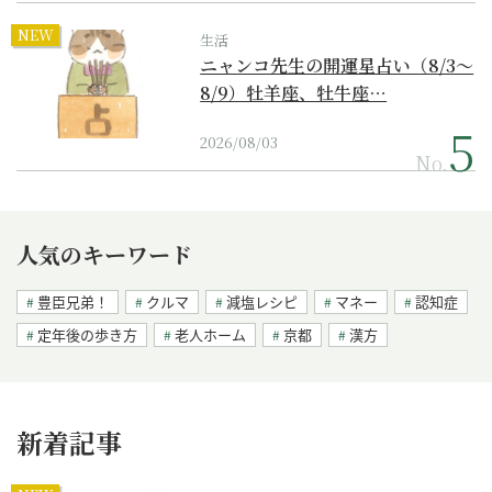
NEW
生活
ニャンコ先生の開運星占い（8/3～
8/9）牡羊座、牡牛座…
2026/08/03
No.
人気のキーワード
豊臣兄弟！
クルマ
減塩レシピ
マネー
認知症
定年後の歩き方
老人ホーム
京都
漢方
新着記事