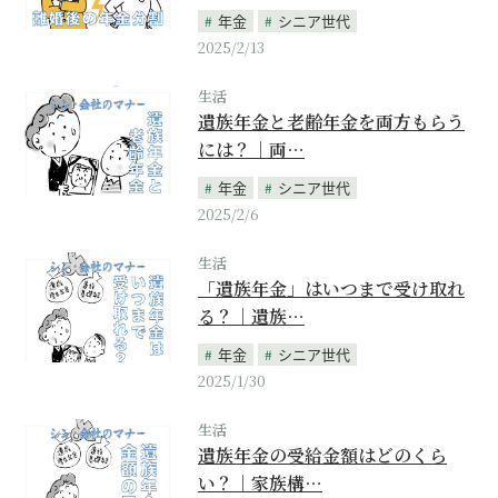
年金
シニア世代
2025/2/13
生活
遺族年金と老齢年金を両方もらう
には？｜両…
年金
シニア世代
2025/2/6
生活
「遺族年金」はいつまで受け取れ
る？｜遺族…
年金
シニア世代
2025/1/30
生活
遺族年金の受給金額はどのくら
い？｜家族構…