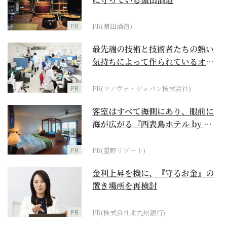
PR
PR(濵田酒造)
最先端の技術と技術者たちの熱い
気持ちによって作られているオー
ダーメイド補聴器
PR
PR(ソノヴァ・ジャパン株式会社)
客室はすべて海側にあり、眼前に
海が広がる『西表島ホテル by 星
野リゾート』
PR
PR(星野リゾート)
金利上昇を機に、『守るお金』の
置き場所を再検討
PR
PR(株式会社北九州銀行)