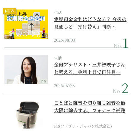
NEW
生活
定期預金金利はどうなる？ 今後の
見通しと「預け替え」判断…
2026/08/03
No.
生活
金融アナリスト・三井智映子さん
と考える、金利上昇で再注目…
PR
2026/07/28
No.
ことばと雑音を切り離し雑音を最
大限に除去する、フォナック補聴
器の最上位モデル
PR(ソノヴァ・ジャパン株式会社)