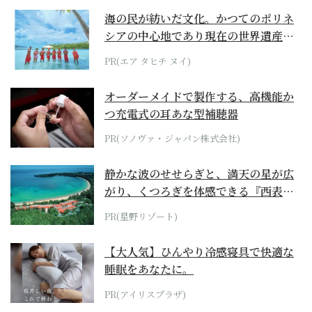
海の民が紡いだ文化。かつてのポリネ
シアの中心地であり現在の世界遺産か
らみえてくる...
PR(エア タヒチ ヌイ)
オーダーメイドで製作する、高機能か
つ充電式の耳あな型補聴器
PR(ソノヴァ・ジャパン株式会社)
静かな波のせせらぎと、満天の星が広
がり、くつろぎを体感できる『西表島
ホテル by...
PR(星野リゾート)
【大人気】ひんやり冷感寝具で快適な
睡眠をあなたに。
PR(アイリスプラザ)