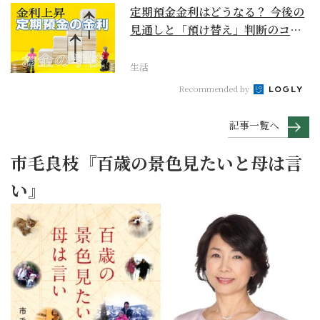
定期預金金利はどうなる？ 今後の
見通しと「預け替え」判断のコツ
【お金の学校】
生活
Recommended by
記事一覧へ
市毛良枝『百歳の景色見たいと母は言
い』