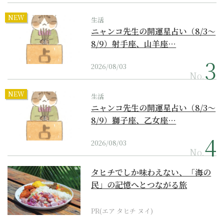
NEW
生活
ニャンコ先生の開運星占い（8/3～
8/9）射手座、山羊座…
2026/08/03
No.
NEW
生活
ニャンコ先生の開運星占い（8/3～
8/9）獅子座、乙女座…
2026/08/03
No.
タヒチでしか味わえない、「海の
民」の記憶へとつながる旅
PR(エア タヒチ ヌイ)