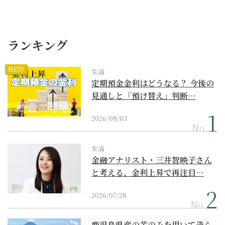
ランキング
NEW
生活
定期預金金利はどうなる？ 今後の
見通しと「預け替え」判断…
2026/08/03
No.
生活
金融アナリスト・三井智映子さん
と考える、金利上昇で再注目…
PR
2026/07/28
No.
鹿児島県産の芋のみを用いて造ら