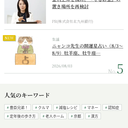
置き場所を再検討
PR(株式会社北九州銀行)
NEW
生活
ニャンコ先生の開運星占い（8/3～
8/9）牡羊座、牡牛座…
2026/08/03
No.
人気のキーワード
豊臣兄弟！
クルマ
減塩レシピ
マネー
認知症
定年後の歩き方
老人ホーム
京都
漢方