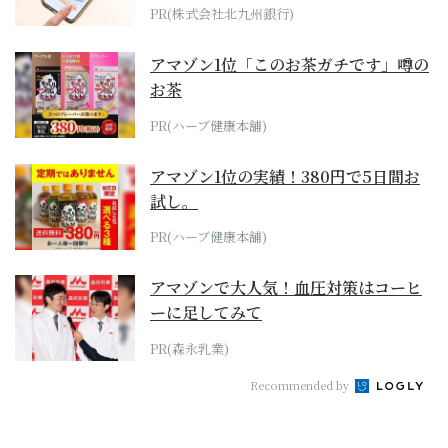
PR(株式会社北九州銀行)
アマゾン1位「このお茶ガチです」噂の
お茶
PR(ハーブ健康本舗)
アマゾン1位の実績！380円で5日間お
試し。
PR(ハーブ健康本舗)
アマゾンで大人気！血圧対策はコーヒ
ーに足してみて
PR(森永乳業)
Recommended by