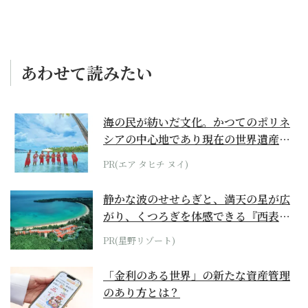
あわせて読みたい
海の民が紡いだ文化。かつてのポリネ
シアの中心地であり現在の世界遺産か
らみえてくる...
PR(エア タヒチ ヌイ)
静かな波のせせらぎと、満天の星が広
がり、くつろぎを体感できる『西表島
ホテル by...
PR(星野リゾート)
「金利のある世界」の新たな資産管理
のあり方とは？