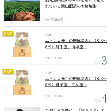
れている濵田酒造の本格焼酎
PR(濵田酒造)
NEW
生活
ニャンコ先生の開運星占い（8/3～
8/9）射手座、山羊座…
2026/08/03
No.
NEW
生活
ニャンコ先生の開運星占い（8/3～
8/9）獅子座、乙女座…
2026/08/03
No.
金利上昇を機に、『守るお金』の