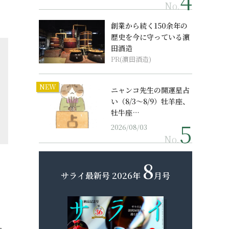
No.
創業から続く150余年の
歴史を今に守っている濵
田酒造
PR(濵田酒造)
NEW
ニャンコ先生の開運星占
い（8/3～8/9）牡羊座、
牡牛座…
2026/08/03
No.
8
サライ最新号
2026年
月号