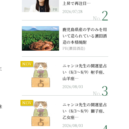
上昇で再注目…
PR
2026/07/28
No.
鹿児島県産の芋のみを用
いて造られている濵田酒
造の本格焼酎
PR(濵田酒造)
NEW
ニャンコ先生の開運星占
生
い（8/3～8/9）射手座、
山羊座…
2026/08/03
No.
」
NEW
ニャンコ先生の開運星占
味
い（8/3～8/9）獅子座、
乙女座…
2026/08/03