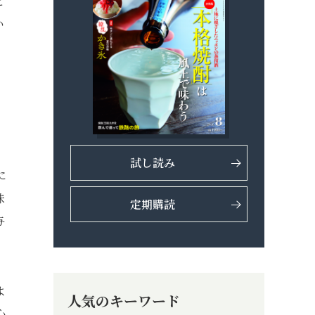
と
い
試し読み
に
味
定期購読
与
よ
人気のキーワード
心