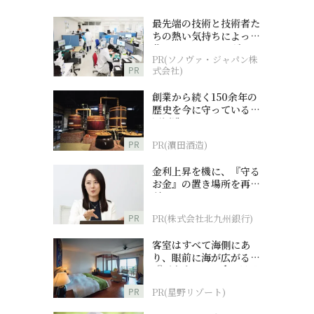
最先端の技術と技術者た
ちの熱い気持ちによって
作られているオーダーメ
PR(ソノヴァ・ジャパン株
イド補聴器
PR
式会社)
創業から続く150余年の
歴史を今に守っている濵
田酒造
PR
PR(濵田酒造)
金利上昇を機に、『守る
お金』の置き場所を再検
討
PR
PR(株式会社北九州銀行)
客室はすべて海側にあ
り、眼前に海が広がる
。
『西表島ホテル by 星野
リゾート』
。
PR
PR(星野リゾート)