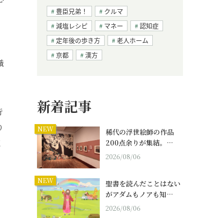
豊臣兄弟！
クルマ
減塩レシピ
マネー
認知症
定年後の歩き方
老人ホーム
、
京都
漢方
織
新着記事
行
り
NEW
稀代の浮世絵師の作品
く
200点余りが集結。…
2026/08/06
NEW
聖書を読んだことはない
がアダムもノアも知…
2026/08/06