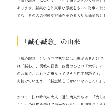
「誠心誠意」について、『⼩学館デジタル⼤辞泉』
あります。誠実な心と真摯な態度をもって物事に取
ても、その人の信頼や評価を高める大切な価値観と
「誠心誠意」の由来
「誠心誠意」という四字熟語には出典があるわけで
は「誠心」、儒教の経書、四書のひとつ『大学』に
の言葉で、これらが重なってできた四字熟語です。
え続けています。「誠意誠心（せいいせいしん）」
かつて、江戸時代の商人・近江商人たちは、「売り
し）」の精神を掲げて商売を行ない、地域社会から