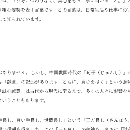
では、「うそいつわりなく、真心をもって事に当たること。」
り組む姿勢を表す言葉です。この言葉は、日常生活や仕事にお
して知られています。
はありません。しかし、中国戦国時代の『荀子（じゅんし）』
は「誠意」の記述があります。ともに、真心を尽くすという意
「誠心誠意」は古代から現代に至るまで、多くの人々に影響を
ということもあります。
手良し、買い手良し、世間良し」という「三方良し（さんぽう
厚い信頼を得ました。この「三方良し」の精神も、まさに「誠