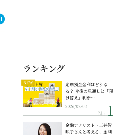
ランキング
NEW
定期預金金利はどうな
る？ 今後の見通しと「預
け替え」判断…
2026/08/03
No.
金融アナリスト・三井智
映子さんと考える、金利