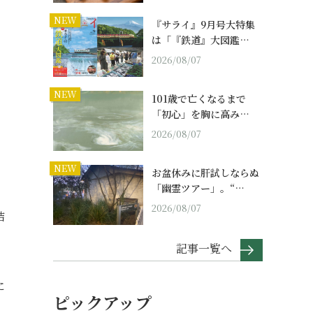
NEW
『サライ』9月号大特集
は「『鉄道』大図鑑…
2026/08/07
NEW
101歳で亡くなるまで
「初心」を胸に高み…
2026/08/07
NEW
お盆休みに肝試しならぬ
「幽霊ツアー」。“…
2026/08/07
結
記事一覧へ
に
ピックアップ
き