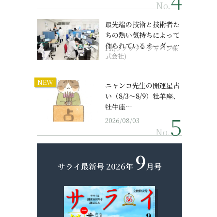
No.
最先端の技術と技術者た
ちの熱い気持ちによって
作られているオーダーメ
PR(ソノヴァ・ジャパン株
イド補聴器
式会社)
NEW
ニャンコ先生の開運星占
い（8/3～8/9）牡羊座、
牡牛座…
2026/08/03
No.
9
サライ最新号
2026年
月号