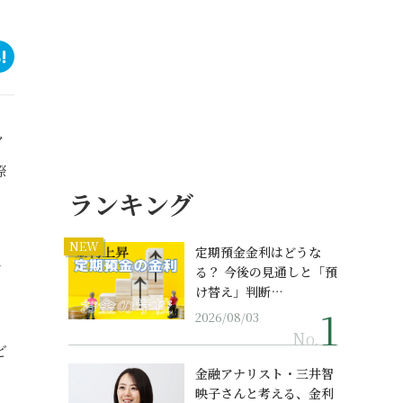
イ
際
ランキング
NEW
定期預金金利はどうな
1
る？ 今後の見通しと「預
け替え」判断…
2026/08/03
No.
ど
金融アナリスト・三井智
映子さんと考える、金利