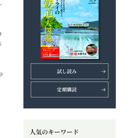
し
き
る
試し読み
少
定期購読
人気のキーワード