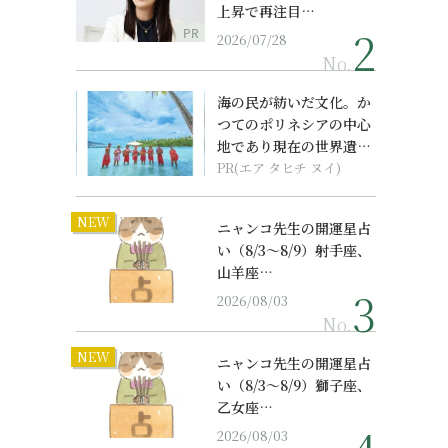
上昇で再注目…
PR
2026/07/28
No.
海の民が紡いだ文化。か
つてのポリネシアの中心
地であり現在の世界遺産
からみえてくる...
PR(エア タヒチ ヌイ)
NEW
ニャンコ先生の開運星占
い（8/3～8/9）射手座、
山羊座…
2026/08/03
No.
NEW
ニャンコ先生の開運星占
い（8/3～8/9）獅子座、
乙女座…
2026/08/03