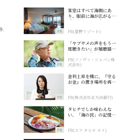
客室はすべて海側にあ
り、眼前に海が広がる
『西表島ホテル by 星野
リゾート』
.
PR
PR(星野リゾート)
「ヤブサメの声をもう一
度聴きたい」が補聴器チ
ャレンジの後押しに
PR(ソノヴァ・ジャパン株
PR
式会社)
金利上昇を機に、『守る
お金』の置き場所を再検
討
PR
PR(株式会社北九州銀行)
タヒチでしか味わえな
い、「海の民」の記憶へ
とつながる旅
PR
PR(エア タヒチ ヌイ)