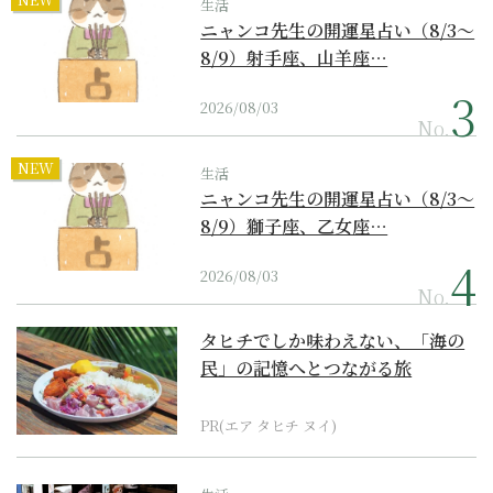
生活
ニャンコ先生の開運星占い（8/3～
8/9）射手座、山羊座…
2026/08/03
No.
NEW
生活
ニャンコ先生の開運星占い（8/3～
8/9）獅子座、乙女座…
2026/08/03
No.
タヒチでしか味わえない、「海の
民」の記憶へとつながる旅
PR(エア タヒチ ヌイ)