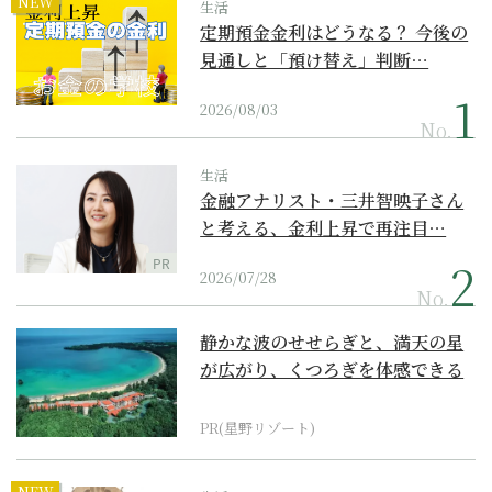
NEW
生活
定期預金金利はどうなる？ 今後の
見通しと「預け替え」判断…
2026/08/03
No.
生活
金融アナリスト・三井智映子さん
と考える、金利上昇で再注目…
PR
2026/07/28
No.
静かな波のせせらぎと、満天の星
が広がり、くつろぎを体感できる
『西表島ホテル by...
PR(星野リゾート)
NEW