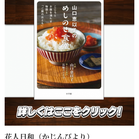
花人日和（かじんびより）