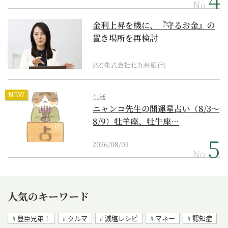
No.
金利上昇を機に、『守るお金』の
置き場所を再検討
PR(株式会社北九州銀行)
NEW
生活
ニャンコ先生の開運星占い（8/3～
8/9）牡羊座、牡牛座…
2026/08/03
No.
人気のキーワード
豊臣兄弟！
クルマ
減塩レシピ
マネー
認知症