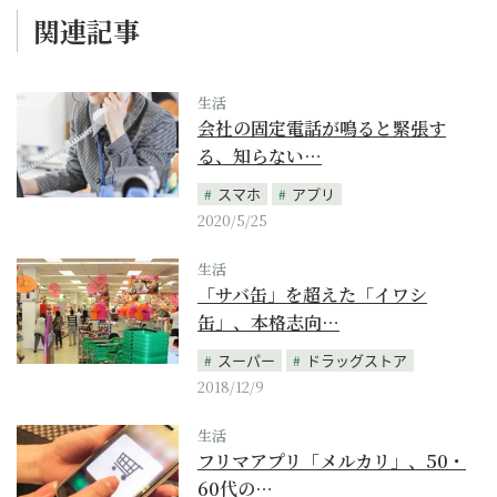
関連記事
生活
会社の固定電話が鳴ると緊張す
る、知らない…
スマホ
アプリ
2020/5/25
生活
「サバ缶」を超えた「イワシ
缶」、本格志向…
スーパー
ドラッグストア
2018/12/9
生活
フリマアプリ「メルカリ」、50・
60代の…