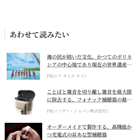
あわせて読みたい
海の民が紡いだ文化。かつてのポリネ
シアの中心地であり現在の世界遺産か
らみえてくる...
PR(エア タヒチ ヌイ)
ことばと雑音を切り離し雑音を最大限
に除去する、フォナック補聴器の最上
位モデル
PR(ソノヴァ・ジャパン株式会社)
オーダーメイドで製作する、高機能か
つ充電式の耳あな型補聴器