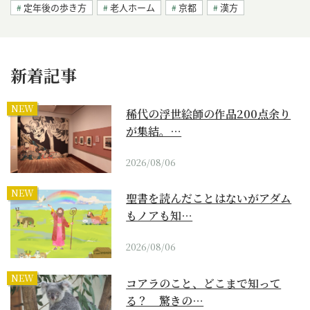
定年後の歩き方
老人ホーム
京都
漢方
新着記事
NEW
稀代の浮世絵師の作品200点余り
が集結。…
2026/08/06
NEW
聖書を読んだことはないがアダム
もノアも知…
2026/08/06
NEW
コアラのこと、どこまで知って
る？ 驚きの…