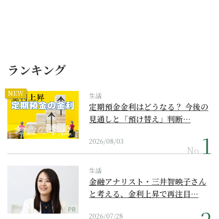
ランキング
NEW
生活
定期預金金利はどうなる？ 今後の
見通しと「預け替え」判断…
2026/08/03
No.
生活
金融アナリスト・三井智映子さん
と考える、金利上昇で再注目…
PR
2026/07/28