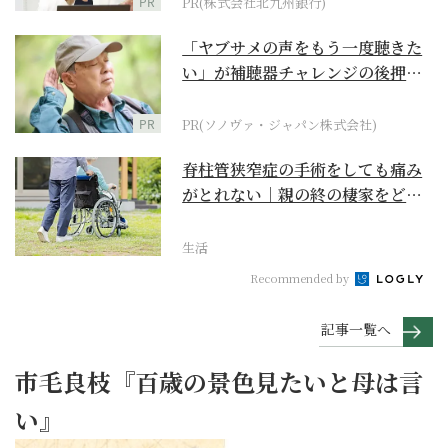
PR
PR(株式会社北九州銀行)
「ヤブサメの声をもう一度聴きた
い」が補聴器チャレンジの後押し
に
PR
PR(ソノヴァ・ジャパン株式会社)
脊柱管狭窄症の手術をしても痛み
がとれない｜親の終の棲家をどう
選ぶ？【２】
生活
Recommended by
記事一覧へ
市毛良枝『百歳の景色見たいと母は言
い』