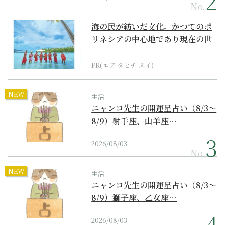
No.
海の民が紡いだ文化。かつてのポ
リネシアの中心地であり現在の世
界遺産からみえてくる...
PR(エア タヒチ ヌイ)
NEW
生活
ニャンコ先生の開運星占い（8/3～
8/9）射手座、山羊座…
2026/08/03
No.
NEW
生活
ニャンコ先生の開運星占い（8/3～
8/9）獅子座、乙女座…
2026/08/03