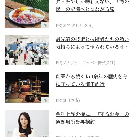
タヒチでしか味わえない、「海の
民」の記憶へとつながる旅
PR
PR(エア タヒチ ヌイ)
最先端の技術と技術者たちの熱い
気持ちによって作られているオー
ダーメイド補聴器
PR
PR(ソノヴァ・ジャパン株式会社)
創業から続く150余年の歴史を今
に守っている濵田酒造
PR
PR(濵田酒造)
金利上昇を機に、『守るお金』の
置き場所を再検討