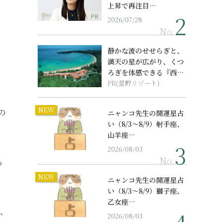
上昇で再注目…
PR
2026/07/28
No.
静かな波のせせらぎと、
満天の星が広がり、くつ
ろぎを体感できる『西表
島ホテル by...
PR(星野リゾート)
NEW
の
ニャンコ先生の開運星占
い（8/3～8/9）射手座、
山羊座…
2026/08/03
No.
も
NEW
ニャンコ先生の開運星占
い（8/3～8/9）獅子座、
乙女座…
ら、
2026/08/03