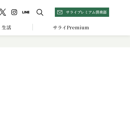
サライプレミアム倶楽部
生活
サライPremium
、