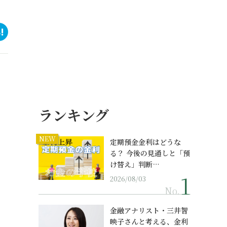
ランキング
NEW
定期預金金利はどうな
る？ 今後の見通しと「預
け替え」判断…
2026/08/03
No.
金融アナリスト・三井智
映子さんと考える、金利