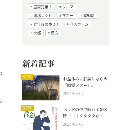
豊臣兄弟！
クルマ
減塩レシピ
マネー
認知症
定年後の歩き方
老人ホーム
京都
漢方
新着記事
な
NEW
お盆休みに肝試しならぬ
「幽霊ツアー」。“…
2026/08/07
め
NEW
ベッドの中で眠れず朝３
時……｜クタクタな…
2026/08/07