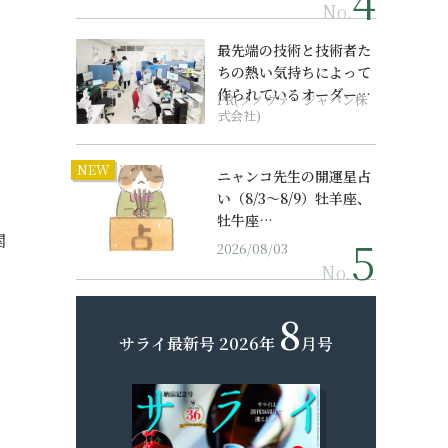
No.
最先端の技術と技術者た
ちの熱い気持ちによって
作られているオーダーメ
PR(ソノヴァ・ジャパン株
イド補聴器
式会社)
NEW
ニャンコ先生の開運星占
い（8/3～8/9）牡羊座、
牡牛座…
関
2026/08/03
No.
8
サライ最新号
2026年
月号