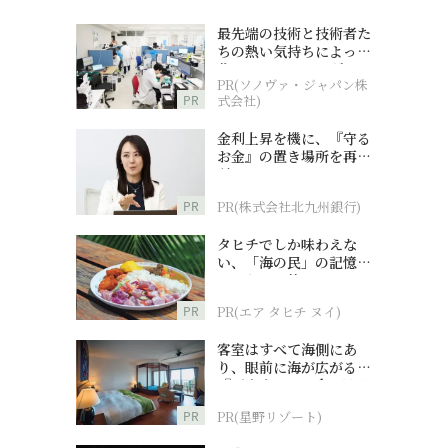
最先端の技術と技術者た
ちの熱い気持ちによって
作られているオーダーメ
PR(ソノヴァ・ジャパン株
イド補聴器
PR
式会社)
金利上昇を機に、『守る
お金』の置き場所を再検
討
PR
PR(株式会社北九州銀行)
タヒチでしか味わえな
い、「海の民」の記憶へ
とつながる旅
PR
PR(エア タヒチ ヌイ)
客室はすべて海側にあ
り、眼前に海が広がる
『西表島ホテル by 星野
リゾート』
PR
PR(星野リゾート)