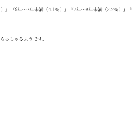
％）』『6年～7年未満（4.1％）』『7年～8年未満（3.2％）』『
いらっしゃるようです。