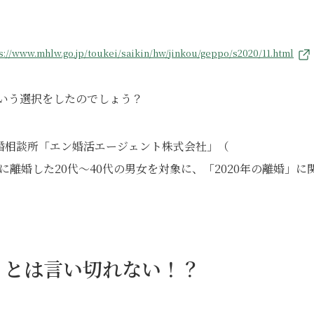
s://www.mhlw.go.jp/toukei/saikin/hw/jinkou/geppo/s2020/11.html
という選択をしたのでしょう？
婚相談所「エン婚活エージェント株式会社」（
年に離婚した20代～40代の男女を対象に、「2020年の離婚」に
」とは言い切れない！？