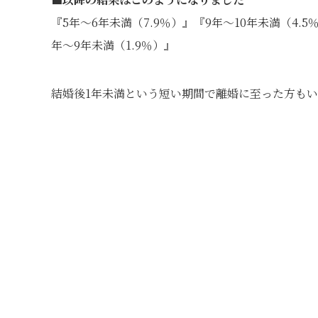
『5年～6年未満（7.9％）』『9年～10年未満（4.5
年～9年未満（1.9％）』
結婚後1年未満という短い期間で離婚に至った方も